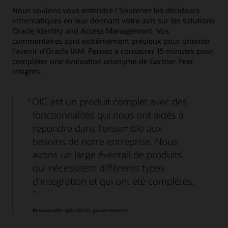
directe à Oracle Identity Governance. Les intégrations entre
Nous voulons vous entendre ! Soutenez les décideurs
systèmes permettent de gagner du temps en éliminant les
informatiques en leur donnant votre avis sur les solutions
processus manuels et sujets aux erreurs entre les
Oracle Identity and Access Management. Vos
environnements en mode hybride. Les entreprises peuvent
donc réagir plus rapidement aux risques de sécurité.
commentaires sont extrêmement précieux pour orienter
l’avenir d’Oracle IAM. Pensez à consacrer 15 minutes pour
compléter une évaluation anonyme de Gartner Peer
Apprenez-en plus sur Oracle Access Governance
Insights.
Regarder la démonstration d'Access Governance (2:09)
OIG est un produit complet avec des
fonctionnalités qui nous ont aidés à
répondre dans l'ensemble aux
besoins de notre entreprise. Nous
avons un large éventail de produits
qui nécessitent différents types
d'intégration et qui ont été complétés.
Responsable spécialiste, gouvernement