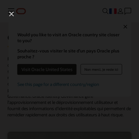
Menu
Close
Oracle Identity Governance
Would you like to visit an Oracle country site closer
to you?
Souhaitez-vous visiter le site d’un pays Oracle plus
proche ?
Fournit une gestion complète du cycle de vie utilisateur et un
contrôle des droits d’accès sur une large gamme de services, tant
Visit Oracle United States
Non merci, je reste ici
sur site que dans le cloud. Prend désormais en charge les
microservices pour découvrir des modèles d'accès communs,
optimiser le contrôle d'accès basé sur les rôles et automatiser le
See this page for a different country/region
processus de publication des rôles dans Oracle Identity
Governance. Oracle Identity Governance gère
l’approvisionnement et le déprovisionnement utilisateur et
fournit des informations d’identité exploitables qui permettent de
remédier rapidement aux droits des utilisateurs à haut risque.