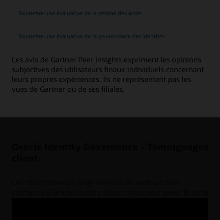
Soumettre une évaluation de la gestion des accès
Soumettre une évaluation de la gouvernance des identités
Les avis de Gartner Peer Insights expriment les opinions
subjectives des utilisateurs finaux individuels concernant
leurs propres expériences. Ils ne représentent pas les
vues de Gartner ou de ses filiales.
Oracle Identity Governance - Témoignages
client
Les clients dans un large éventail de secteurs font
confiance à Oracle Identity Governance pour gérer le cycle
de vie complet des utilisateurs et le provisionnement.