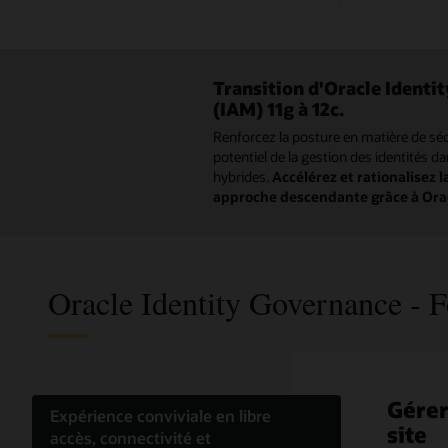
Transition d'Oracle Ident
(IAM) 11g à 12c.
Renforcez la posture en matière de sécu
potentiel de la gestion des identités d
hybrides.
Accélérez et rationalisez 
approche descendante grâce à Ora
Oracle Identity Governance - F
Gérer
Flux d
Optim
Attei
Gouve
Rédui
Expérience conviviale en libre
site
pour 
les r
grâce
dans 
Oracl
accès, connectivité et