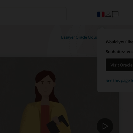
Essayer Oracle Cloud Free Tier
Would you like
Souhaitez-vous
Visit Oracl
See this page f