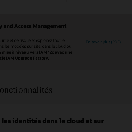
ity and Access Management
rité et de risque et exploitez tout le
En savoir plus (PDF)
ans les modèles sur site, dans le cloud ou
la mise à niveau vers IAM 12c avec une
cle IAM Upgrade Factory.
onctionnalités
 les identités dans le cloud et sur
e travail efficaces et flexibles
iser le contrôle d'accès basé sur
ndre les objectifs de conformité
rnance des identités sur site ou
sez les risques de conformité avec
les demandes d’accès
ôles avec l'exploration intelligente
 à une gestion granulaire des
le Cloud
e Access Governance