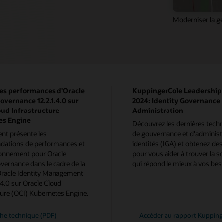
Moderniser la ge
les performances d'Oracle
KuppingerCole Leadershi
overnance 12.2.1.4.0 sur
2024: Identity Governance
oud Infrastructure
Administration
es Engine
Découvrez les dernières tech
nt présente les
de gouvernance et d'administ
ations de performances et
identités (IGA) et obtenez des
ionnement pour Oracle
pour vous aider à trouver la s
overnance dans le cadre de la
qui répond le mieux à vos bes
Oracle Identity Management
1.4.0 sur Oracle Cloud
ture (OCI) Kubernetes Engine.
iche technique (PDF)
Accéder au rapport Kuppin