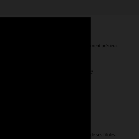
ccess Management. Vos commentaires sont extrêmement précieux
 dans l'ensemble aux besoins de
 types d'intégration et qui ont
 Ils ne représentent pas les vues de Gartner ou de ses filiales.