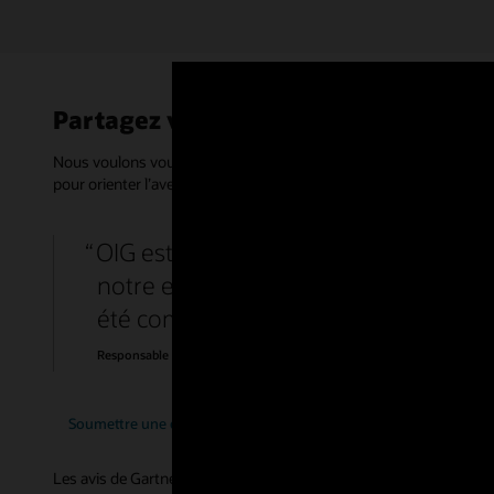
Partagez vos commentaires
Nous voulons vous entendre ! Soutenez les décideurs informatiq
pour orienter l’avenir d’Oracle IAM. Pensez à consacrer 15 minut
OIG est un produit complet avec des 
notre entreprise. Nous avons un large 
été complétés.
Responsable spécialiste, gouvernement
Soumettre une évaluation de la gestion des accès
Soumettr
Les avis de Gartner Peer Insights expriment les opinions subjective