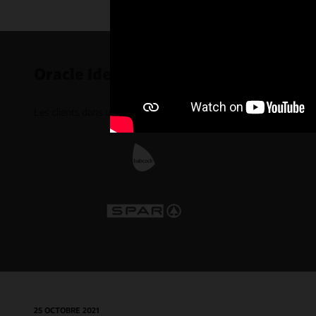
Oracle Identity Governance - Témoig
Les clients dans un large éventail de secteurs font confiance à Or
25 OCTOBRE 2021