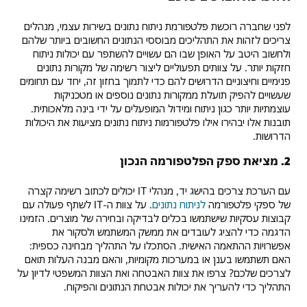
לפני שחברה רוכשת פלטפורמת ניתוח נתונים בשירות עצמי, מנהלים
צריכים לזהות את התהליכים מבוססי הנתונים החשובים ביותר שלהם
ולחשוב היטב על האופן שבו הם עשויים להשתפר עם יכולות ניתוח
חזקות יותר. על צוותים תפעוליים ליצור רשימה של מקורות נתונים
פנימיים וחיצוניים הדרושים להם כדי לתמוך בחזון זה, יחד עם תחומים
שעשויים להפיק תועלת ממקורות נתונים נוספים או מטכניקות
עוצמתיות יותר כגון ניתוח ומידול המופעלים על ידי בינה מלאכותית.
תובנות אלו יבהירו אילו פלטפורמות ניתוח נתונים מציעות את היכולות
הדרושות.
2. מציאת ספק הפלטפורמה הנכון
עם הערכת צרכים בהישג יד, מנהלי IT יכולים לכתוב רשימה קצרה
של ספקי פלטפורמה
לניתוח נתונים
. על צוות ה-IT לשתף פעולה עם
קבוצות עסקיות שישתמשו בכלים לבדיקה ובחירה של מוצרים. הזמינו
הדגמה כדי להציג לעובדים את ממשק המשתמש ולסקור את
אפשרויות ההתאמה האישית. הסתכלו על התהליך מבחינה כספית:
האם תשתמשו בענן או במערכות מקומיות, והאם מבנה העלות תואם
לצרכים שלכם? צרפו את צוות האבטחה ואת הצוות המשפטי לדיון על
התהליך כדי להעריך את יכולות אבטחת הנתונים והפיקוח.