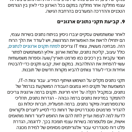
עצמי מחלקה אחר מחלקה במקום בכל הארגון כדי לאזן בין הגורמים
הטכניים וההדרכה המעורבים בהרחבת הגישה.
9. קביעת תקני נתונים ארגוניים
לאחר שמשתמשים עסקיים יצברו ניסיון בניתוח נתונים בשירות עצמי,
הם יתחילו לראות את האפשרויות המרגשות, ויש לעודד את הלך הרוח
הזה. מבחינה מעשית, צוותי IT צריכים
לפתח תקנים ארגוניים לנתונים
,
כולל עיצוב, קליטת נתונים, שלמות וארגון. אילוץ המשתמשים לפתור
חוסר עקביות בין רכיבים כמו פורמט תאריך/שעה וספרות משמעותיות
עשוי להפחית את ההתלהבות. במקום זאת, קבעו תקנים כדי להבטיח
אחידות וכדי לעודד צוותים להביא מקורות חדשים של תובנות.
תקני נתונים מקלים על השימוש ושיתוף המידע. עבור צוות ה-IT,
המשמעות של תקנים היא צמצום העבודה המושקעת בנרמול של
נתונים, ובמקביל הקלה על זיהוי חריגות. תקנים ברמה ארגונית צריכים
להתמקד במדיניות נתונים ברמה גבוהה - הגדרות נתונים, תהליכי
טרנספורמציה ומיקור נתונים. ברמה תפעולית, חברות יכולות גם
להגדיר פורמטים סטנדרטיים של דוחות כדי לסייע ליוצרים ולקוראים
לדעת למה לצפות ועדיין לתת להם את החופש ליצור דוחות מותאמים
אישית, אם פלטפורמה בשירות עצמי תומכת בכך. לדוגמה, הגדרת
פלט דוח סטנדרטי עבור אלגוריתמים מסוימים של למידת מכונה