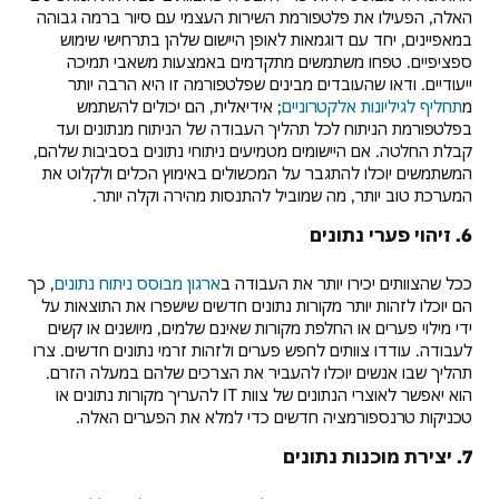
האלה, הפעילו את פלטפורמת השירות העצמי עם סיור ברמה גבוהה
במאפיינים, יחד עם דוגמאות לאופן היישום שלהן בתרחישי שימוש
ספציפיים. טפחו משתמשים מתקדמים באמצעות משאבי תמיכה
ייעודיים. ודאו שהעובדים מבינים שפלטפורמה זו היא הרבה יותר
מ
תחליף לגיליונות אלקטרוניים
; אידיאלית, הם יכולים להשתמש
בפלטפורמת הניתוח לכל תהליך העבודה של הניתוח מנתונים ועד
קבלת החלטה. אם היישומים מטמיעים ניתוחי נתונים בסביבות שלהם,
המשתמשים יוכלו להתגבר על המכשולים באימוץ הכלים ולקלוט את
המערכת טוב יותר, מה שמוביל להתנסות מהירה וקלה יותר.
6. זיהוי פערי נתונים
ככל שהצוותים יכירו יותר את העבודה ב
ארגון מבוסס ניתוח נתונים
, כך
הם יוכלו לזהות יותר מקורות נתונים חדשים שישפרו את התוצאות על
ידי מילוי פערים או החלפת מקורות שאינם שלמים, מיושנים או קשים
לעבודה. עודדו צוותים לחפש פערים ולזהות זרמי נתונים חדשים. צרו
תהליך שבו אנשים יוכלו להעביר את הצרכים שלהם במעלה הזרם.
הוא יאפשר לאוצרי הנתונים של צוות IT להעריך מקורות נתונים או
טכניקות טרנספורמציה חדשים כדי למלא את הפערים האלה.
7. יצירת מוכנות נתונים