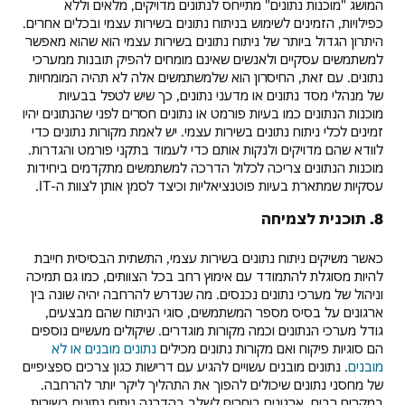
המושג "מוכנות נתונים" מתייחס לנתונים מדויקים, מלאים וללא
כפילויות, הזמינים לשימוש בניתוח נתונים בשירות עצמי ובכלים אחרים.
היתרון הגדול ביותר של ניתוח נתונים בשירות עצמי הוא שהוא מאפשר
למשתמשים עסקיים ולאנשים שאינם מומחים להפיק תובנות ממערכי
נתונים. עם זאת, החיסרון הוא שלמשתמשים אלה לא תהיה המומחיות
של מנהלי מסד נתונים או מדעני נתונים, כך שיש לטפל בבעיות
מוכנות הנתונים כמו בעיות פורמט או נתונים חסרים לפני שהנתונים יהיו
זמינים לכלי ניתוח נתונים בשירות עצמי. יש לאמת מקורות נתונים כדי
לוודא שהם מדויקים ולנקות אותם כדי לעמוד בתקני פורמט והגדרות.
מוכנות הנתונים צריכה לכלול הדרכה למשתמשים מתקדמים ביחידות
עסקיות שמתארת בעיות פוטנציאליות וכיצד לסמן אותן לצוות ה-IT.
8. תוכנית לצמיחה
כאשר משיקים ניתוח נתונים בשירות עצמי, התשתית הבסיסית חייבת
להיות מסוגלת להתמודד עם אימוץ רחב בכל הצוותים, כמו גם תמיכה
וניהול של מערכי נתונים נכנסים. מה שנדרש להרחבה יהיה שונה בין
ארגונים על בסיס מספר המשתמשים, סוגי הניתוח שהם מבצעים,
גודל מערכי הנתונים וכמה מקורות מוגדרים. שיקולים מעשיים נוספים
הם סוגיות פיקוח ואם מקורות נתונים מכילים
נתונים מובנים או לא
מובנים
. נתונים מובנים עשויים להגיע עם דרישות כגון צרכים ספציפיים
של מחסני נתונים שיכולים להפוך את התהליך ליקר יותר להרחבה.
במקרים רבים, ארגונים בוחרים לשלב בהדרגה ניתוח נתונים בשירות