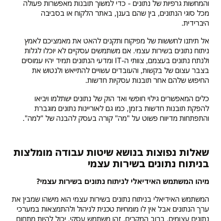
והמחשות גרפיות של נתונים - כדי למשוך תובנות מאפשרות פעולה
מכל סוגי הנתונים, בין שהם בענן, באתר הלקוח או בסביבה
היברידית.
אל תיתנו לחששות של מפיקוח ותקנים להאט את מאמציכם לאמץ
ניתוח נתונים בשירות עצמי. אם משתמשים עסקיים לא יוכלו לגלות
ולנתח נתונים בעצמם, צוותי ה-IT ומדעי הנתונים תמיד יהיו עמוסים
בצבר עצום של בקשות, והעובדים עשויים להתייאש ולנטוש את
החיפוש שלהם אחר תובנות עסקיות חדשות.
כלים המאפשרים גילוי חופשי ואד הוק של נתונים ישתלמו ויביאו
להפקת תובנות חדשות בזמן, כמו גם לאוריינות נתונים מוגברת
והתפתחות מדיווח פשוט על "מה" קורה בעסק להבנה של "למה".
שאלות נפוצות בנושא שיטות עבודה מומלצות
בניתוח נתונים בשירות עצמי
מיהו המשתמש האידיאלי לניתוח נתונים בשירות עצמי?
המשתמש האידיאלי בניתוח נתונים בשירות עצמי הוא מישהו שמבין את
ערך הנתונים אבל אין לו מומחיות טכנית לניהול ולהתמצאות במערכי
נתונים עצומים. ברוב המקרים, זהו משתמש עסקי, יכול להיות מתחום