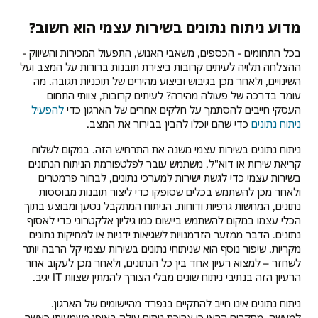
מדוע ניתוח נתונים בשירות עצמי הוא חשוב?
בכל התחומים - הכספים, משאבי האנוש, התפעול המכירות והשיווק -
ההצלחה תלויה לעיתים קרובות ביצירת תובנות ברורות על המצב ועל
השינויים, ולאחר מכן בגיבוש וביצוע מהירים של תוכניות תגובה. מה
עומד בדרכה של פעולה מהירה? לעיתים קרובות, צוותי התחום
העסקי חייבים להסתמך על חלקים אחרים של הארגון כדי
להפעיל
ניתוח נתונים
כדי שהם יוכלו להבין בבירור את המצב.
ניתוח נתונים בשירות עצמי משנה את התרחיש הזה. במקום לשלוח
קריאת שירות או דוא"ל, משתמש עובר לפלטפורמת הניתוח הנתונים
בשירות עצמי כדי לגשת ישירות למערכי נתונים, לבחור פרמטרים
ולאחר מכן להשתמש בכלים שסופקו כדי ליצור תובנות מבוססות
נתונים, המחשות גרפיות ודוחות. הניתוח המתקבל נטען ומבוצע בתוך
הכלי עצמו במקום להשתמש ביישום כמו גיליון אלקטרוני כדי לאסוף
נתונים. הדבר ממזער הזדמנויות לשגיאות ידניות או למחיקות נתונים
מקריות. שיפור נוסף הוא שניתוחי נתונים בשירות עצמי קל הרבה יותר
לשחזר – למצוא רעיון אחד בין כל הנתונים, ולאחר מכן לעקוב אחר
הרעיון הזה בנתיבי ניתוח שונים מבלי הצורך להמתין שצוות IT יגיב.
ניתוח נתונים אינו חייב להתקיים בנפרד מהיישומים של הארגון.
למעשה, מחקרים הראו כי צריכת ניתוח עולה באופן משמעותי כאשר