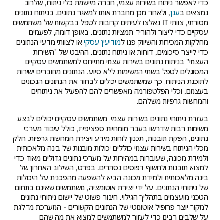
כדי לאפשר ניתוח בשירות עצמי, חברה מיישמת כלי ניתוח, שלרוב
נמצאים ב
ענן
, ולאחר מכן מחברת אותו למאגר נתונים. בניתוח נתונים
מסורתי, צוותי IT נאלצו לעיתים קרובות לטפל בבקשות של משתמשים
עסקיים כדי ליצור ולהוריד תמציות נתונים. באופן דומה, לפעמים
מחלקות המכירות והשיווק פנו ל
מודיעין עסקי
או לצוותי מדעי הנתונים
כדי לייצר סיכומים, דוחות או ניתוח נתונים. ההיבט של "השירות
העצמי" בניתוח נתונים בשירות עצמי מתייחס למשתמשים עסקיים
המסוגלים לטפל בשתי המשימות ללא סיוע. הנתונים מחוברים ישירות
לתוכנת הניתוח, כך שמשתמשים יכולים לבחור את הנתונים הנכונים
בעצמם, וכלי הפלטפורמה מאפשרים להם להפעיל את ניתוחים
והמחשות גרפיות משלהם.
בעזרת ניתוחי נתונים בשירות עצמי, משתמשים עסקיים יכולים לבצע
משימות רבות שדרשו בעבר מומחיות ספציפית, כולל עיבוד מערכי
נתונים, הפקת תובנות, תכנון לוחות מידע ויצירת המחשות גרפיות. חלק
מכלי הניתוח בשירות עצמי כוללים יכולות מובנות של בינה מלאכותית
ולמידת מכונה, שעוברות במהירות על מערכי נתונים גדולים מאוד כדי
למצוא תובנות ולחשוף דפוסים נסתרים. בפרט, השילוב האחרון של
בינה מלאכותית ולמידת מכונה הביא להשפעה מהפכנית על היכולות
של ניתוחי הנתונים. על ידי יצירת אוטומציה, משתמשים שאינם בתחום
הטכני מועצמים בתהליך הגילוי. חיבור פשוט של יישום ניתוחי נתונים
למקור יוצר פרופיל אוטומטי של הנתונים הקשורים - המערכת מדלגת
על שלבים רבים כדי לעזור למשתמשים למצוא את מה שהם