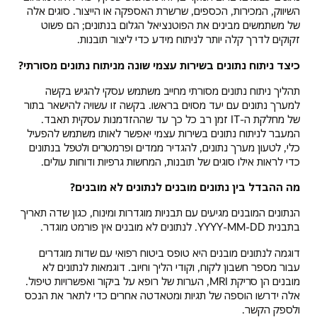
השיווק, המכירות, הכספים, שרשרת האספקה או הייצור. סוגים אלה
של משתמשים מבינים את הפוטנציאל הגלום בנתונים; הם פשוט
זקוקים לדרך קלה יותר לניתוח מידע כדי ליצור תובנות.
כיצד ניתוח נתונים בשירות עצמי שונה מניתוח נתונים מסורתי?
תהליך ניתוח נתונים מסורתי מחייב משתמש עסקי להגיש בקשה
למערך נתונים עם יעד מסוים בראשו. בקשה זו עשויה להישאר בתור
של מחלקת ה-IT זמן רב כל כך עד שההזדמנות עסקית תאבד.
המעבר לניתוח נתונים בשירות עצמי יאפשר לאותו משתמש להפעיל
כלי, לטעון מערך נתונים, להגדיר ממדים ופרמטרים ולטפל בנתונים
כדי לראות אילו סוגים של תובנות, המחשות גרפיות ודוחות עולים.
מה ההבדל בין נתונים מובנים לנתונים לא מובנים?
הנתונים המובנים מגיעים עם תבניות מוגדרות ומינוח, כגון שדה תאריך
בתבנית YYYY-MM-DD. לנתונים לא מובנים אין פורמט מוגדר.
דוגמה לנתונים מובנים היא טופס ביטוח רפואי עם שדות מוגדרים
עבור מספר חשבון לקוח, וקודי הליך וחיוב. דוגמאות לנתונים לא
מובנים הן סריקת MRI, הערות של רופא על ביקור ואפשרויות טיפול.
אלה ידרשו הוספה של תגיות ומטאדטה אחרים כדי לתאר את הנכס
ולספק הקשר.