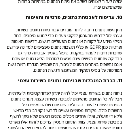
יכולה לעזור לצוותים לשלב את ניתוח הנתונים במהירות בדוחות
שמשתמשים יצרו.
10. עדיפות לאבטחת נתונים, פרטיות ותאימות
מתן גישת נתונים רחבה ליותר עובדים עבור ניתוח נתונים בשירות
עצמי יכול לדרוש מהארגון לנקוט צעדים כדי למנוע סיכונים, החל
מגילוי מידע על לקוחות או נתונים תפעוליים רגישים. דרישות תאימות
ופרטיות כגון GDPR או כללי תושבות נתונים ספציפיים למדינה פירושם
שחברות חייבות לעמוד בתקנות. טיפול בענייני אבטחה כרוך גם
בבדיקה שנתונים רגישים אינם מגיעים לגורמים הלא נכונים או שהם
אינם נחשפים באתרים הפונים לציבור, מה שמחייב הגדרת רמות גישה
מפורטות על בסיס תפקיד המשתמש ורגישות הנתונים.
11. הכרת המגבלות שבניתוח נתונים בשירות עצמי
ניתוח נתונים בשירות עצמי יכול להיות יתרון לפרודוקטיביות וליצירתיות,
אבל לא כל הנתונים מתאימים לסביבה בשירות עצמי. מערכי נתונים
מסוימים עשויים להיות כה גדולים, שהניתוח שלהם מעמיס על
התשתית כולה. מקורות מסוימים עשויים לדרוש ניקוי רב מדי מראש
וללא די תועלת, ואילו אחרים מכילים נתונים רגישים שלא ניתן לחשוף
בסביבת שירות עצמי. צוותי התחום העסקי צריכים לזהות אילו מערכי
נתונים שאינם זמינים כעת יהיו שימושיים ביותר לקבוצות שלהם ולשתף