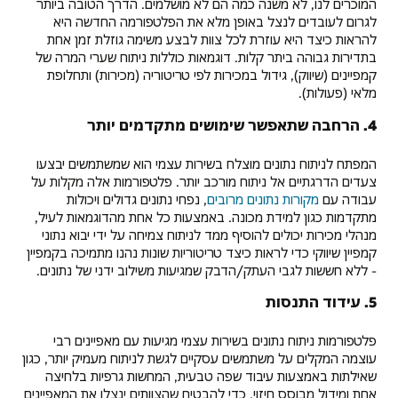
המוכרים לנו, לא משנה כמה הם לא מושלמים. הדרך הטובה ביותר
לגרום לעובדים לנצל באופן מלא את הפלטפורמה החדשה היא
להראות כיצד היא עוזרת לכל צוות לבצע משימה גוזלת זמן אחת
בתדירות גבוהה ביתר קלות. דוגמאות כוללות ניתוח שערי המרה של
קמפיינים (שיווק), גידול במכירות לפי טריטוריה (מכירות) ותחלופת
מלאי (פעולות).
4. הרחבה שתאפשר שימושים מתקדמים יותר
המפתח לניתוח נתונים מוצלח בשירות עצמי הוא שמשתמשים יבצעו
צעדים הדרגתיים אל ניתוח מורכב יותר. פלטפורמות אלה מקלות על
עבודה עם
מקורות נתונים מרובים
, נפחי נתונים גדולים ויכולות
מתקדמות כגון למידת מכונה. באמצעות כל אחת מהדוגמאות לעיל,
מנהלי מכירות יכולים להוסיף ממד לניתוח צמיחה על ידי יבוא נתוני
קמפיין שיווקי כדי לראות כיצד טריטוריות שונות נהנו מתמיכה בקמפיין
- ללא חששות לגבי העתק/הדבק שמגיעות משילוב ידני של נתונים.
5. עידוד התנסות
פלטפורמות ניתוח נתונים בשירות עצמי מגיעות עם מאפיינים רבי
עוצמה המקלים על משתמשים עסקיים לגשת לניתוח מעמיק יותר, כגון
שאילתות באמצעות עיבוד שפה טבעית, המחשות גרפיות בלחיצה
אחת ומידול מבוסס חיזוי. כדי להבטיח שהצוותים ינצלו את המאפיינים