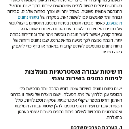
משתמשים יכולים לגשת לכלים שמוטמעים ישירות בתוך יישום. ומדוע?
התנהגות אנושית פשוטה: כשקל יותר ויש צורך בפחות שלבים, סבירות
גבוהה יותר שאנשים ינסו לעשות זאת. במקרה של
ניתוחי נתונים
מוטמעים
, כאשר סביבה תומכת בניתוח נתונים, מחסומים בייצוא/יבוא
של נתונים נעלמים כדי לעודד את העבודה איתם באותו הרגע -
וכשזה קורה, אפשר ליצור תובנות נוספות מהר יותר ובתדירות גבוהה
יותר. דוגמה נפוצה לכך מגיעה מהאינטרנט, שבו נתונים ודוחות של
ניתוח נתונים מוטמעים לעיתים קרובות במאמר או בדף כדי להעניק
גישה מיידית.
11 שיטות עבודה ואסטרטגיות מומלצות
לניתוח נתונים בשירות עצמי
יישום ניתוח נתונים בשירות עצמי דורש הרבה יותר מרכישת כלי
מבוסס ענן וללחוץ על מתג הפעלה. יישום מוצלח של גישה זו ברחבי
הארגון דורש מספר שיקולי אסטרטגיות עסקיות וטכנולוגיות, כולל
הכשרת עובדים ויצירת תקני נתונים. להלן שיטות עבודה מומלצות
ואסטרטגיות מרכזיות לשילוב ניתוח נתונים בשירות עצמי בארגון
בהצלחה.
1. הערכת הצרכים שלכם