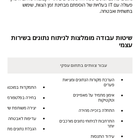
פעולה עם IT בעלויות של הוספתם מבחינת זמן הצוות, שימוש
בתשתית ואבטחה.
שיטות עבודה מומלצות לניתוח נתונים בשירות
עצמי
עבור צוותים בתחום עסקי
עבור
הערכת מקורות הנתונים ומציאת
פערים
התמקדות במוכנות נתו
אימון מתמיד על מאפיינים
בחירה בפלטפורמה המ
וטקטיקות
יצירה משותפת של תקני
התחלה בזכייה מהירה
עדיפות לאבטחה ותאי
התרחבות לניתוחי נתונים מורכבים
יותר
הגבלת נתונים מתאימה
עידוד התנסות