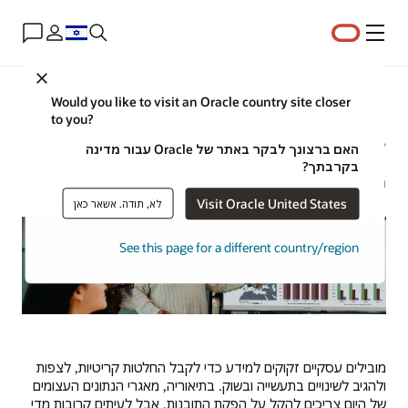
תפריט
Close
Would you like to visit an Oracle country site closer
הגדרת ניתוח נתונים בשירות עצמי:
to you?
שיטות עבודה מומלצות ואסטרטגיות
האם ברצונך לבקר באתר של Oracle עבור מדינה
בקרבתך?
מייק צ'ן | אסטרטג תוכן | 9 בנובמבר 2023
Visit Oracle United States
לא, תודה. אשאר כאן
See this page for a different country/region
מובילים עסקיים זקוקים למידע כדי לקבל החלטות קריטיות, לצפות
ולהגיב לשינויים בתעשייה ובשוק. בתיאוריה, מאגרי הנתונים העצומים
של היום צריכים להקל על הפקת התובנות. אבל לעיתים קרובות מדי