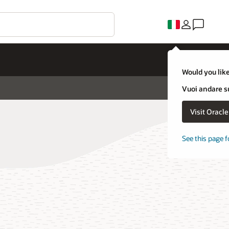
Would you like
Vuoi andare su
Visit Oracl
See this page f