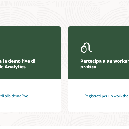
 la demo live di
Partecipa a un works
le Analytics
pratico
di alla demo live
Registrati per un worksh