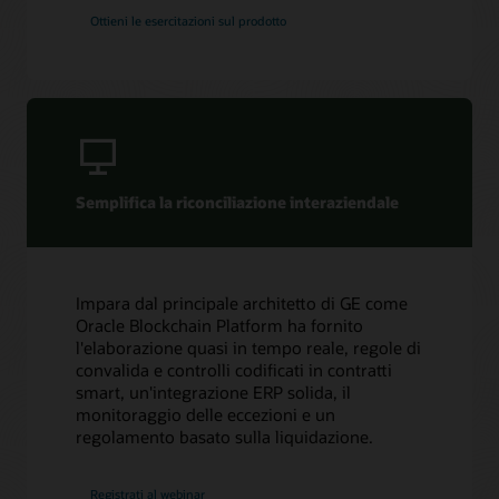
Supporto
e mito
Ottieni le esercitazioni sul prodotto
Accesso a My Oracle Support
Migliorare le supply chain con la trasparenza e la
sicurezza della tecnologia di contabilità distribuita (PDF)
Politiche e pratiche di supporto
Guida Enterprise Blockchain Essentials: gennaio 2019
Servizi di esecuzione e gestione Oracle
(PDF)
Servizi
Semplifica la riconciliazione interaziendale
Servizi di migrazione cloud Oracle Soar
Consulenza
Trova un partner
Impara dal principale architetto di GE come
Oracle Blockchain Platform ha fornito
l'elaborazione quasi in tempo reale, regole di
convalida e controlli codificati in contratti
smart, un'integrazione ERP solida, il
monitoraggio delle eccezioni e un
regolamento basato sulla liquidazione.
Registrati al webinar