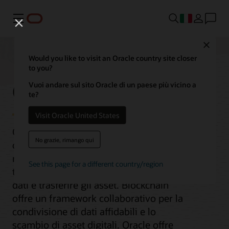
Menu
Close
Would you like to visit an Oracle country site closer
to you?
Oracle Blockchain
Vuoi andare sul sito Oracle di un paese più vicino a
te?
Visit Oracle United States
Quando i ritmi aziendali richiedono una
No grazie, rimango qui
collaborazione sicura con più parti, è
necessaria una soluzione che riunisca
See this page for a different country/region
tutti, in tempo reale, per condividere i
dati e trasferire gli asset. Blockchain
offre un framework collaborativo per la
condivisione di dati affidabili e lo
scambio di asset digitali. Oracle offre