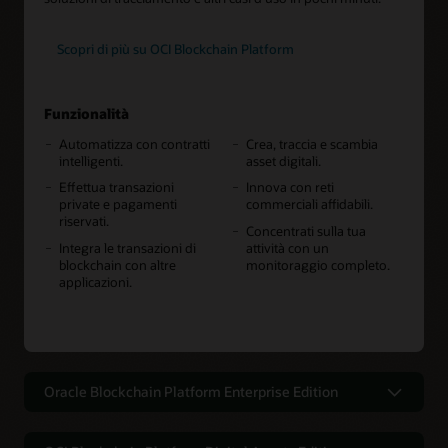
Scopri di più su OCI Blockchain Platform
Funzionalità
Automatizza con contratti
Crea, traccia e scambia
intelligenti.
asset digitali.
Effettua transazioni
Innova con reti
private e pagamenti
commerciali affidabili.
riservati.
Concentrati sulla tua
Integra le transazioni di
attività con un
blockchain con altre
monitoraggio completo.
applicazioni.
Oracle Blockchain Platform Enterprise Edition
Una blockchain multicloud e on-
premise per maggiore flessibilità,