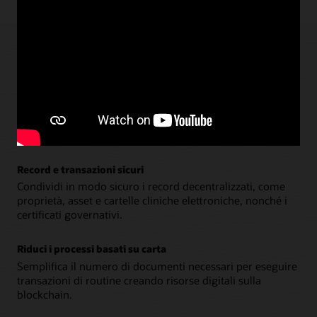
obbligazioni, con API
dinamiche e codici
concatenati completi
Vantaggi della blockchain
Ridurre l'attrito tra più parti
Accelera i pagamenti transfrontalieri, lo scambio di dati
finanziari interaziendali, i contratti di acquisto e gli SLA, il
monitoraggio dei diritti d'autore e la distribuzione.
Record e transazioni sicuri
Condividi in modo sicuro i record decentralizzati, come
proprietà, asset e cartelle cliniche elettroniche, nonché i
certificati governativi.
Riduci i processi basati su carta
Semplifica il numero di documenti necessari per eseguire
transazioni di routine creando risorse digitali sulla
blockchain.