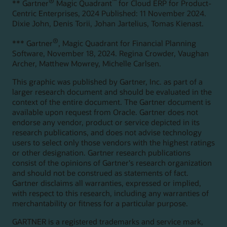
®
™
** Gartner
Magic Quadrant
for Cloud ERP for Product-
Centric Enterprises, 2024 Published: 11 November 2024.
Dixie John, Denis Torii, Johan Jartelius, Tomas Kienast.
®
*** Gartner
, Magic Quadrant for Financial Planning
Software, November 18, 2024. Regina Crowder, Vaughan
Archer, Matthew Mowrey, Michelle Carlsen.
This graphic was published by Gartner, Inc. as part of a
larger research document and should be evaluated in the
context of the entire document. The Gartner document is
available upon request from Oracle. Gartner does not
endorse any vendor, product or service depicted in its
research publications, and does not advise technology
users to select only those vendors with the highest ratings
or other designation. Gartner research publications
consist of the opinions of Gartner's research organization
and should not be construed as statements of fact.
Gartner disclaims all warranties, expressed or implied,
with respect to this research, including any warranties of
merchantability or fitness for a particular purpose.
GARTNER is a registered trademarks and service mark,