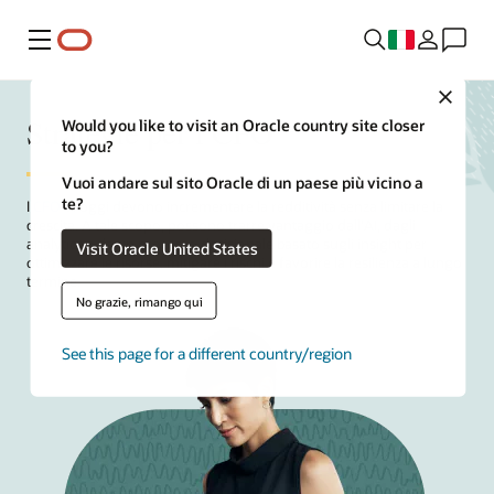
Menu
Close
Strategie per i CFO
Would you like to visit an Oracle country site closer
to you?
Vuoi andare sul sito Oracle di un paese più vicino a
te?
I
CFO
di oggi devono incrementare la redditività senza limitare la
crescita. A tale scopo, possono trarre vantaggio dall'AI, dagli
analytics e da un processo decisionale basato sugli insight per
Visit Oracle United States
ottimizzare le risorse, mitigare i rischi e favorire la resilienza a lungo
termine.
No grazie, rimango qui
See this page for a different country/region