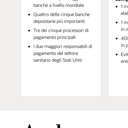
banche a livello mondiale
1 m
ela
Quattro delle cinque banche
depositarie più importanti
1 m
in 
Tre dei cinque processori di
pagamento principali
400
in 
I due maggiori responsabili di
pagamento del settore
Evi
sanitario degli Stati Uniti
ent