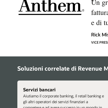
"
Un gr
fattur
e di t
Rick Mi
VICE PRE
Soluzioni correlate di Revenue
Servizi bancari
Aiutiamo il corporate banking, il retail banking e
gli altri operatori dei servizi finanziari a
competere e ad avere successo in un mondo in