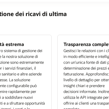
ione dei ricavi di ultima
ità estrema
Trasparenza comple
tro sistema di gestione dei
Gestisci le relazioni con i cl
 e la nostra soluzione di
in modo efficiente e intelli
azione sono estremamente
con un'unica fonte di dati p
er i servizi finanziari, il
determinazione dei prezzi e
e sanitario e altre aziende
fatturazione. Approfondisci
sse. La soluzione
livello di dettaglio per otte
nte configurabile può
insight chiari e prendere
enire rapidamente per
decisioni informate. Inoltre
ti a soddisfare nuovi
utilizza le API integrate per
iti e a sfruttare opportunità
offrire ai clienti una trasp
 tempi, i costi e le
completa.