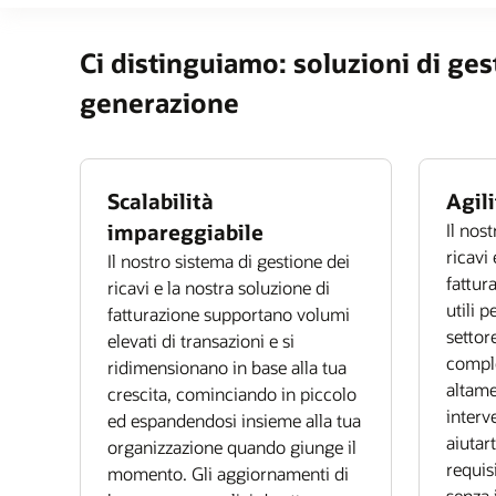
Ci distinguiamo: soluzioni di gest
generazione
Scalabilità
Agil
impareggiabile
Il nos
ricavi
Il nostro sistema di gestione dei
fattur
ricavi e la nostra soluzione di
utili p
fatturazione supportano volumi
settor
elevati di transazioni e si
comple
ridimensionano in base alla tua
altame
crescita, cominciando in piccolo
interv
ed espandendosi insieme alla tua
aiutar
organizzazione quando giunge il
requis
momento. Gli aggiornamenti di
senza i