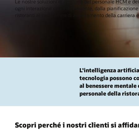
Le nostre soluzioni di gestione del personale HCM e dei
ogni interazione con il dipendente, dalla pianificazione
ristoranti ai programmi di avanzamento della carriera e
L'intelligenza artificia
tecnologia possono co
al benessere mentale 
personale della ristor
Scopri perché i nostri clienti si affi