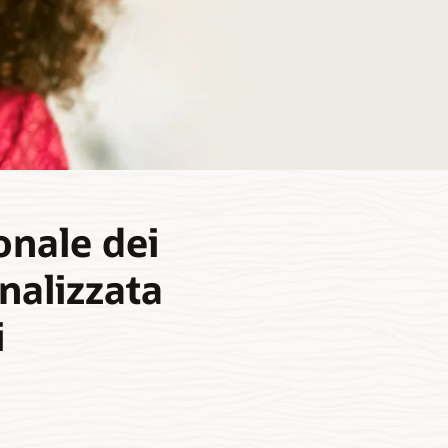
onale dei
inalizzata
i