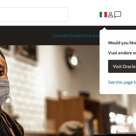
Contatta Oracle Food and Beverage
Would you like
Vuoi andare su
Visit Oracl
See this page f