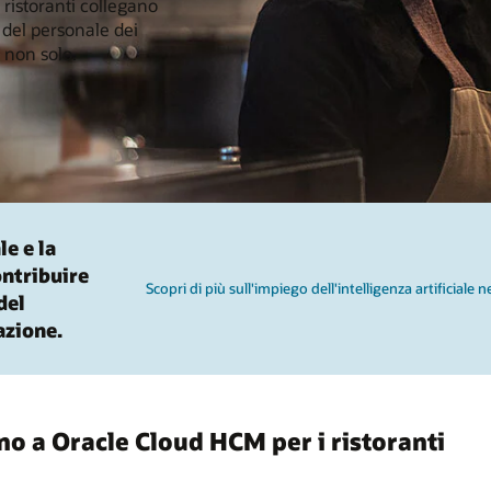
 ristoranti collegano
 del personale dei
 non solo.
le e la
ntribuire
Scopri di più sull'impiego dell'intelligenza artificiale
del
azione.
dano a Oracle Cloud HCM per i ristoranti