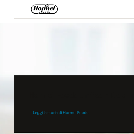
Hormel Foods unifica HR e am
Leggi la storia di Hormel Foods