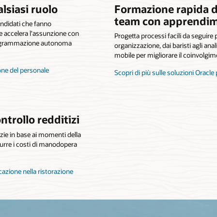
alsiasi ruolo
Formazione rapida d
team con apprendime
andidati che fanno
 e accelera l'assunzione con
Progetta processi facili da seguire p
e programmazione autonoma
organizzazione, dai baristi agli anali
mobile per migliorare il coinvolgi
ione del personale
Scopri di più sulle soluzioni Oracle
ontrollo redditizi
zie in base ai momenti della
idurre i costi di manodopera
icazione nella ristorazione