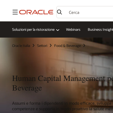
Menu
Soluzioni per la ristorazione
Webinars
Business Insigh
Oracle Italia
Settori
Food & Beverage
Human Capital Management pe
Beverage
Assumi e forma i dipendenti in modo efficace, sviluppa 
competenze e supporta in modo proattivo la salute men