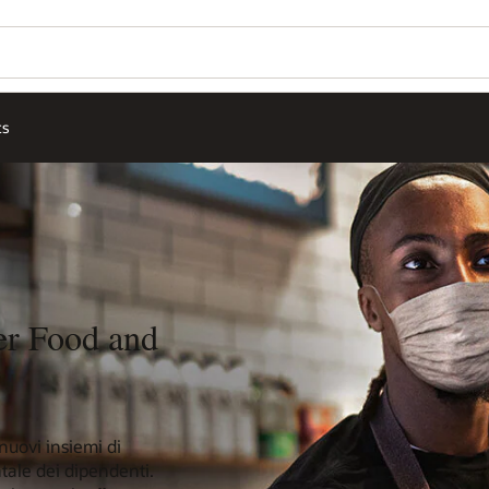
ts
r Food and
nuovi insiemi di
tale dei dipendenti.