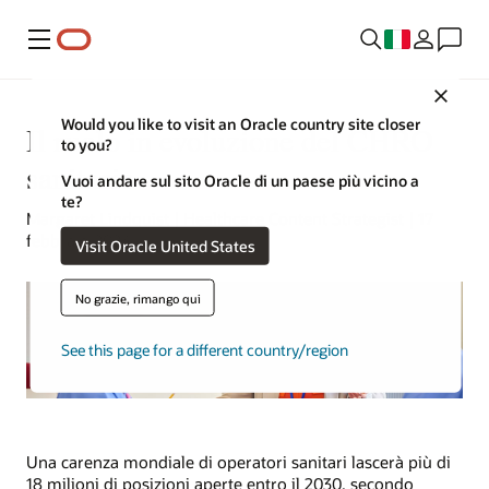
Menu
Close
Would you like to visit an Oracle country site closer
Il ruolo in evoluzione del CHRO
to you?
sanitario
Vuoi andare sul sito Oracle di un paese più vicino a
te?
Margaret Lindquist | Healthcare Content Strategist | 17
febbraio 2023
Visit Oracle United States
No grazie, rimango qui
See this page for a different country/region
Una carenza mondiale di operatori sanitari lascerà più di
18 milioni di posizioni aperte entro il 2030, secondo