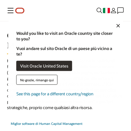
Menu
Close
Che cos'è Human Capital
Would you like to visit an Oracle country site closer
to you?
Management (HCM)?
Vuoi andare sul sito Oracle di un paese più vicino a
te?
Human Capital Management (HCM) trasforma le tradizionali
Visit Oracle United States
funzioni amministrative dei dipartimenti delle risorse umane
(HR), ovvero recruiting, formazione, ciclo paghe, retribuzione e
gestione delle performance, in opportunità per aumentare il
No grazie, rimango qui
coinvolgimento, la produttività e il valore di business. L'HCM
considera la forza lavoro come qualcosa di più di un semplice
See this page for a different country/region
costo legato al business; è un asset del core business il cui valore
può essere massimizzato attraverso investimenti e gestioni
strategiche, proprio come qualsiasi altra risorsa.
Miglior software di Human Capital Management