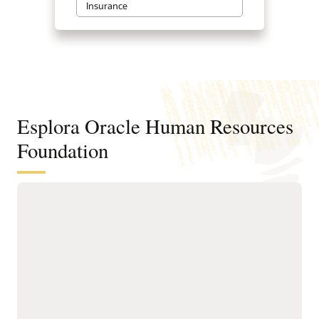
Insurance
Esplora Oracle Human Resources
Foundation
Gestisci la tua forza lavoro globale
con intelligenza integrata e best
practice
Gestisci il percorso dei
e analytics per previsioni
lavoratori in oltre 200
della forza lavoro basate
paesi e giurisdizioni con
sui dati.
residenza dei dati
Supporta dipendenti e
regionale e conformità
manager con agenti AI e
integrata.
workflow agentici che
Usa l’AI integrata per
semplificano gli