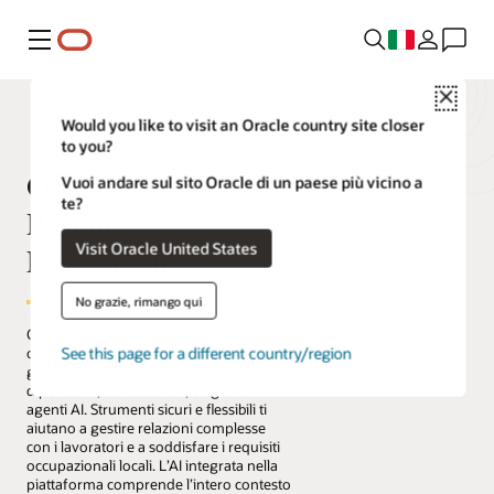
Menu
Close
Would you like to visit an Oracle country site closer
to you?
Oracle Human
Vuoi andare sul sito Oracle di un paese più vicino a
te?
Resources
Visit Oracle United States
Foundation
No grazie, rimango qui
Oracle Human Resources Foundation
See this page for a different country/region
offre un unico sistema unificato per
gestire una forza lavoro globale:
dipendenti, collaboratori, stagisti e
agenti AI. Strumenti sicuri e flessibili ti
aiutano a gestire relazioni complesse
con i lavoratori e a soddisfare i requisiti
occupazionali locali. L’AI integrata nella
piattaforma comprende l’intero contesto