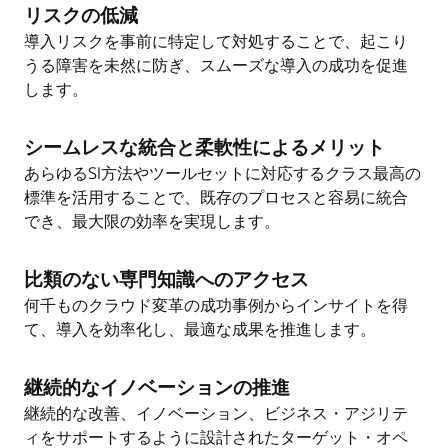
テストを通してテストのデータセットを検証
す。
リスクの低減
ームレスに組み込まれます。
します。
導入リスクを事前に特定して対処することで、起こり
継続的なイノベーションと組織のアジリティ
決算期のプロセスを正常に実行します。
うる障害を未然に防ぎ、スムーズな導入の成功を促進
は、今や標準となっています。
します。
マイルストーン目標
シームレスな統合と柔軟性によるメリット
初日からオラクルのエコシステム全体をビジ
あらゆるSI方法やツールセットに対応するクラス最高の
ネスが所有することは、最適な全体目標で
標準を活用することで、既存のプロセスと容易に統合
す。
でき、最大限の効率を実現します。
比類のない専門知識へのアクセス
何千ものクラウド変革の成功事例からインサイトを得
て、導入を効率化し、最適な成果を推進します。
継続的なイノベーションの推進
継続的な改善、イノベーション、ビジネス・アジリテ
ィをサポートするように設計されたターゲット・オペ