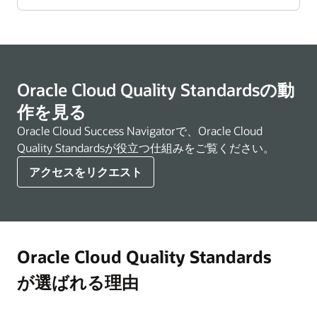
高レベルのグローバル設計を完了します
エンドツーエンド・ソリューションを検証し
と統合の構築が完了したことを確認します。
あると言える部分です。ここで古いシステム
す。
とオラクル以外のシステム、運用チーム、リ
（80/20ルール）。
ます。
の電源を落とし、新しいシステムに移行しま
フレッシュされたデータ、プロセスなど、プ
マイルストーンの概要
ビジネス変更の影響、データのクレンジング
す。
プロセス、データ、テクノロジー、インター
ログラムのさまざまなコンポーネントを再び
とガバナンス、プロセスの検証、ポリシーの
稼働開始に伴うリスクは、Oracle Cloud
フェース、および他のコンポーネントをエン
まとめて、エンドツーエンドのテストを実施
サインオフなどの完了に向けた基盤を構築し
Quality Standardsを完全に順守することで大
大規模なプログラムの場合、実際のカットオ
ドツーエンドで連携させるテストを実行しま
しますが、この時点でエンド・ユーザーがそ
ます。
幅に軽減されます。
ーバーを開始する前に、リアルタイムでエン
Oracle Cloud Quality Standardsの動
す。
の推進者となり、稼働前にすべてのエンドツ
ドツーエンドのカットオーバー・ドレスリハ
日常運用に向けて、組織は完全に動員され、
作を見る
ーエンド機能のドレス・リハーサルを実行し
ーサルを実施することが重要です。
テストを通してテストのデータセットを検証
リハーサルが行われ、対応能力がテストされ
Oracle Cloud Success Navigatorで、Oracle Cloud
ます。
します。
ています。
Quality Standardsが役立つ仕組みをご覧ください。
マイルストーン目標
決算期のプロセスを正常に実行します。
クラウド・サポート・ターゲット・オペレー
マイルストーン目標
アクセスをリクエスト
カットオーバーに必要なすべての要素が揃っ
ティング・モデル（TOM）は完全に動員さ
稼働開始後、テクノロジーが実際のビジネ
ていることを検証します。
れ、UAT中にリハーサルが行われ、稼働初日
ス・ユースケースをサポートすることについ
から本番向けに実行されています。
実際のカットオーバーを開始する前に、すべ
て、ユーザーによる検証を実施します。
てのビジネスおよび技術要素を含むリアルタ
四半期ごとのアップデートの完全な評価と追
プロセス、データ、テクノロジー、インター
イムでのエンドツーエンドのカットオーバ
Oracle Cloud Quality Standards
跡可能なビジネス導入は、現在、継続的な運
フェース、および他のコンポーネントがエン
ー・ドレスリハーサルを適切に実行します。
用のリズムの通常部分となっています。
が選ばれる理由
ドツーエンドでシームレスに連携しているこ
実際のカットオーバーを実行する前に、ドレ
とを確認するテストを実行します。
日常のビジネス・リクエストや継続的なシス
スリハーサルから得られた教訓を活用しま
テム作業は、クラウド・サポートのTOMにシ