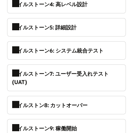
マイルストーン4: 高レベル設計
プログラムのキックオフ・ミーティングは、
主要アーキテクチャ、部品構成表、および全
動員フェーズを完了するために開催されま
体的なスコープについて合意する必要があり
す。
ます。
マイルストーンの概要
マイルストーン5: 詳細設計
このマイルストーンでは、主な設計上の意思
この単一のミーティングには、プログラムに
お客様は、スコープを決定しロードマップを
決定に向けた全体的な設計と戦略が確立され
関係するあらゆる利害関係者が参加し、デリ
作成する際に、導入が統合、データ、ビジネ
ていることを確認します。高レベルのグロー
バリー開始に向けて実施すべき包括的な準備
マイルストーンの概要
ス、およびオラクル以外のシステムに与える
マイルストーン6: システム統合テスト
バル設計を確定し、導入の複雑さに応じて、
をすべて確認することを目的としています。
アジャイル指向のデリバリーでは、設計、構
影響も考慮する必要があります。今後の導入
ワークショプ開催または初期プロトタイピン
築、および一部のテストは、多くの反復によ
に向けた道筋（導入ロードマップ、SIの選定
また、プログラム・ガバナンスの一環とし
グを開始する場合があります。
り行われます。計画に対する進捗の速度を可
など）については、すべての利害関係者が合
マイルストーンの概要
て、Tマイナス（期間の逆算）ガイドライン
マイルストーン7: ユーザー受入れテスト
視化することが不可欠です。
意する必要があります。
反復プロトタイピングがすべて完了した後
を提案し、合意する必要があります。
マイルストーン目標
(UAT)
は、オラクルとオラクル以外のシステム、運
バーン・チャートは、計画に対するプログラ
契約は、プログラムのキックオフに向けた
このマイルストーンでは、主な設計上の意思
用チーム、リフレッシュされたデータ、運用
ムの実際の進捗を示すもので、どれだけの作
「動員フェーズ」の開始を示します。
マイルストーン目標
決定に向けた全体的な設計と戦略が確立され
プロセスなど、プログラムのさまざまなコン
業が残されているか、チームが目標達成に向
マイルストーンの概要
プログラムを開始する前に、プログラム全体
ていることを確認します。高レベルのグロー
ポーネントをすべてまとめて、エンドツーエ
マイルストン8: カットオーバー
けて順調に進んでいるかを明らかにします。
に必要な要素がすべて揃っていることや戦略
SITの完了後は、影響を受けるすべてのビジネ
バル設計を確定し、導入の複雑さに応じて、
ンドのテストを実施します。
で特定されていることを確認します。
ス部門と利害関係者の代表者を招き、システ
ワークショプ開催または初期プロトタイピン
ムの妥当性確認を行います。
マイルストーン目標
マイルストーンの概要
稼働開始後もイノベーション、導入、ビジネ
グを開始する場合があります。
マイルストーン目標
マイルストーン9: 稼働開始
すべてのアプリケーション・コンポーネント
これは、プログラムで最も重要なポイントで
スの最適化を継続するための基盤を構築しま
テスト環境を再度リフレッシュし、オラクル