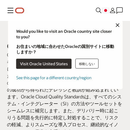
メニュー
Close
Oracle Customer Success Services
Would you like to visit an Oracle country site closer
to you?
Oracle Cloud Quality Standards
お住まいの地域に合わせたOracleの国別サイトに移動
しますか？
Oracle Cloud Quality Standardsは、お客様、導入担当
者、オラクルを同様に先行的な形でサポートするよう
Visit Oracle United States
移動しない
に設計されており、Oracle Cloudの導入成功を促進する
ために必要なすべての要件が含まれています。これら
See this page for a different country/region
のベストプラクティスには、全世界の何千という導入
の成功から得られたナレッジと教訓が組み込まれてい
ます。Oracle Cloud Quality Standardsは、すべてのシス
テム・インテグレーター（SI）の方法やツールセットを
シームレスに補完します。また、デリバリー時に起こ
りうる問題を先行的に特定し対処することで、リスク
の軽減、よりスムーズな導入プロセス、継続的なイノ