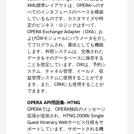
ャネル（社内、アウトソーシング、
XML標準レイアウトは、OPERAへのす
またはディーラー/リセラーネットワ
べてのインタフェースのベースを構築
ーク）を持っていること
しているものです。カスタマイズや特
既存製品
定のビジネス・ロジックはすべて、
OPERA Exchange Adapter（OXA）お
パートナー・ソリューションは一般
的に利用可能
よびOXIモジュールにパラメータを介し
てプログラムされ、通信としても機能
します。外部システムは、交換された
ホテル・パートナーの統合基準の説明
データをそのデータベースに保存する
メタ検索接続と分析／入札ツールの
ことを想定しています。OXIは、予約シ
組み合わせ
ステム、チャネル管理、イールド、収
企業RFP管理（コンソーシアム）
益管理システムに使用することができ
ます。また、CRMにも使用することが
Webサイト・コンテンツ管理
できます。
OTA販売管理
OPERA API用語集- HTNG
PMS
OPERAでは、OPERA独自のメッセージ
拡張が追加され、HTNG 2008b Single
CRM
Guest Itinerary Webサービス仕様をサ
アップセル
ポートしています。サポートされる機