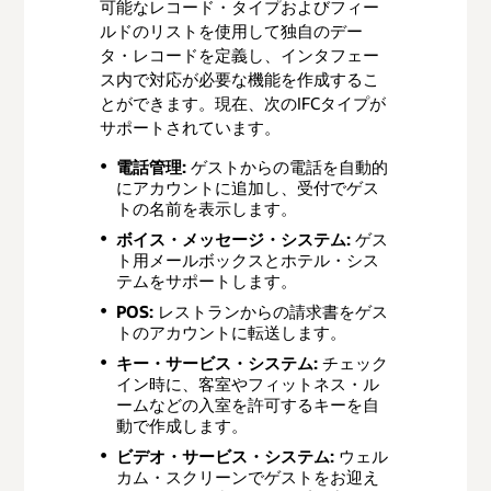
可能なレコード・タイプおよびフィー
ルドのリストを使用して独自のデー
セルフ・チェックイン/チェックアウト
タ・レコードを定義し、インタフェー
ス内で対応が必要な機能を作成するこ
Kioskおよび顧客対応アプリ
とができます。現在、次のIFCタイプが
サポートされています。
メンテナンス
電話管理:
ゲストからの電話を自動的
スパ、ゴルフ、レジャー
にアカウントに追加し、受付でゲス
トの名前を表示します。
コンシェルジュ
ボイス・メッセージ・システム:
ゲス
クルーズ統合基準
ト用メールボックスとホテル・シス
テムをサポートします。
船上プロパティ・マネジメント・シ
POS:
レストランからの請求書をゲス
ステム
トのアカウントに転送します。
フリート管理
キー・サービス・システム:
チェック
資材管理
イン時に、客室やフィットネス・ル
ームなどの入室を許可するキーを自
ダイニング管理システム
動で作成します。
クルーズ施設管理
ビデオ・サービス・システム:
ウェル
カム・スクリーンでゲストをお迎え
支払統合基準