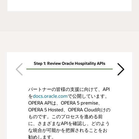
Step 1: Review Oracle Hospitality APIs
St
Previous
Next
パートナーの皆様の支援に向けて、API
Oracle Hospitality Partner Integration
以下は、検証に連動する料金の内訳で
基準やAPI、適用料金をご確認の後、リ
を
Programの基準
す。
クエストを送信ください。リクエスト
docs.oracle.com
で公開しています。
OPERA APIは、OPERA 5 premise、
未来のパートナーは、Oracle
は以下のリンクから送信ください。リ
OPERA 5 Hosted、OPERA Cloud向けの
Hospitality Partner Integrationを提出
クエストはストラテジー・チームによ
ものです。このプロセスを進める前
する上で、オラクルの統合基準で統合
ってレビューされ、最大4週間お時間を
ドキュメント
検証済みの統
に、さまざまなAPIを確認し、どのよう
を実現できることを担保するために、
いただく場合があります。レビューの
化されている
合
統合
な統合が可能かを把握されることをお
以下の基準を満たしているかを確認す
結果に基づいて、次のステップに関す
勧めします。
る必要があります。
る情報を提供いたします。リクエスト