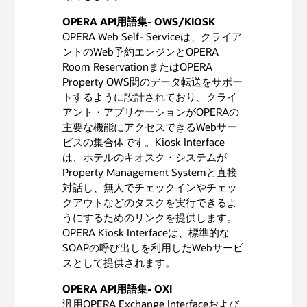
OPNメンバ
年間500ド
年間500ド
が承認された場合、Oracle Partner
ーシップ
ル
ル
オラクルが判断する*オラクル製品を
OPERA API用語集- OWS/KIOSK
Networkへの加入が求められます。ま
補完するパートナー・ソリューショ
OPERA Web Self- Serviceは、クライア
た、クラウドの検証のためのOracle
*
ライセンス
年間3,000
該当なし
ンであること
ントのWeb予約エンジンとOPERA
およびハー
ドル
Cloud Market Placeやオンプレミス検
ドウェアの
業界のセキュリティ標準に準拠して
Room ReservationまたはOPERA
証のためのOracle Validated
トラック
いるパートナー・ソリューションで
Property OWS間のデータ転送をサポー
Integrationsパスへの加入が求められま
あること
トするように設計されており、クライ
す。
オラクルの
N/A
1,500ドル
パートナー・ソリューションがセキ
アント・アプリケーションがOPERAの
検証済の統
（1回あた
ュアであり、オラクル・ソフトウェ
合
り）
主要な機能にアクセスできるWebサー
リクエストの送信
アを外部へのエクスポージャや漏洩
ビスの集合体です。Kiosk Interface
の危険にさらさないこと
テストと検
平均5,000
7,000ド
は、ホテルのキオスク・システムが
証
ドル
ル〜15,000
パートナー・ソリューションは、必
Property Management Systemと直接
**
ドル
要に応じてPCIに準拠していること
対話し、無人でチェックインやチェッ
（PCI DSS、PCI PTS、PCI P2PE、PCI
クアウトなどのタスクを実行できるよ
*
オンプレミスのテスト・ラボが必要な場合
PA DSSを含む）
うにするためのリンクを提供します。
は必須となります
サポートおよび販売チャネル
**
これは平均的な金額であり、詳細はスコ
OPERA Kiosk Interfaceは、標準的な
ープ検討のミーティング後に決定されます
パートナーは、パートナー・ソリュ
SOAPの呼び出しを利用したWebサービ
***
すべての料金において、キャンセルおよ
ーションについて、お客様に継続的
スとして提供されます。
び払い戻しは不可となります
なサポート・サービスを提供するこ
と
OPERA API用語集- OXI
パートナーは、アクティブな販売チ
汎用OPERA Exchange Interfaceおよび