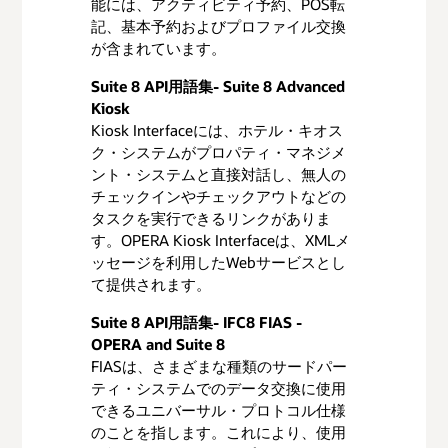
レピュテーション管理
能には、アクティビティ予約、POS転
記、基本予約およびプロファイル交換
バウチャー
が含まれています。
IDとパスポート・スキャンニング
Suite 8 API用語集- Suite 8 Advanced
ハウスキーピング管理
Kiosk
宿泊前後のマーケティング
Kiosk Interfaceには、ホテル・キオス
ク・システムがプロパティ・マネジメ
イールド／収益管理
ント・システムと直接対話し、無人の
チェックインやチェックアウトなどの
レート・ショッピング
タスクを実行できるリンクがありま
販売およびケータリング
す。OPERA Kiosk Interfaceは、XMLメ
ッセージを利用したWebサービスとし
オンライン・グループ予約
て提供されます。
客室計画
Suite 8 API用語集- IFC8 FIAS -
RFP機能
OPERA and Suite 8
FIASは、さまざまな種類のサードパー
予約エンジン
ティ・システムでのデータ交換に使用
できるユニバーサル・プロトコル仕様
支払提供業者
のことを指します。これにより、使用
顧客評価整理