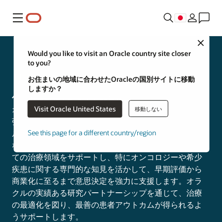
メニュー
Close
ライフサイエンス
Would you like to visit an Oracle country site closer
to you?
リサーチサービス
お住まいの地域に合わせたOracleの国別サイトに移動
しますか？
包括的な研究インサイトの発見
Visit Oracle United States
オラクルの統合サービスを活用し、臨床研究をさらに
移動しない
強化しましょう。研究分野の専門知識、AI、リアルワー
ルドデータ、高度な分析を組み合わせることで、複雑
See this page for a different country/region
なヘルスケアデータを有用なインサイトへと変換。全
ての治療領域をサポートし、特にオンコロジーや希少
疾患に関する専門的な知見を活かして、早期評価から
商業化に至るまで意思決定を強力に支援します。オラ
クルの実績ある研究パートナーシップを通じて、治療
の最適化を図り、最善の患者アウトカムが得られるよ
うサポートします。