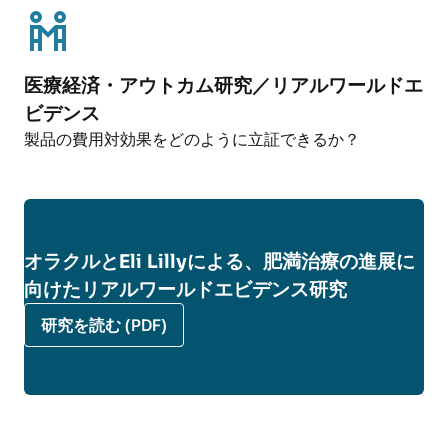
ソーシャルメディア・リスニング
ステークホルダーの好み
ータなど複数の二次データを解析し、日常の製
ソーシャルメディア・リスニングは、オンライ
最適なステークホルダーの好みを評価する手法
品使用に潜むリスクの特定に役立つ、タイムリ
ン上の会話を分析し、ブランドに対するセンチ
として、ディスクリート・チョイス・エクスペ
ーかつ実践的な安全性情報を提供します。
メント、競合他社の動向、学会イベントの影響
リメント（DCE）、ベストワースト・スケーリン
医療経済・アウトカム研究／リアルワールドエ
を可視化します。得られたインサイトは、メッ
グ（BWS）、患者特性DCE、状況別DCEなどがあ
ビデンス
セージングやエンゲージメント戦略の精緻化に
ります。これらの手法により、製品に対するお
製品の費用対効果をどのように立証できるか？
役立ちます。
客様や関係者の好みを明確にすることができま
す。
ブランドトラッキング
ブランドトラッキングでは、製品の健全性や認
知度、市場でのパフォーマンスを継続的にモニ
タリングし、医療従事者、患者、保険者からブ
オラクルとEli Lillyによる、肥満治療の進展に
ランドがどのように評価されているかに関する
EHRおよび保険請求データ分析
向けたリアルワールドエビデンス研究
Oracle Life Sciences Linked Dataは、EHRと保険
インサイトを提供します。
製品使用実態調査
請求データを組み合わせることで患者ケアの包
研究を読む (PDF)
製品使用実態調査では、無作為化試験や実際の
上市戦略
括的な視点を提供します。これにより、診療の
使用データ、使用状況の解析、バイオマーカ
ローンチ・エクセレンス・プログラムでは、臨
詳細と請求データを連携させることで、治療パ
ー、健康・活動トラッキング等を用いて、リス
床試験の最適化、マーケット環境分析、ペイシ
ターン、医療利用状況、アウトカムの追跡が可
ク低減製品の実際の使用状況や行動パターン、
ェントジャーニーのマッピング、ステークホル
能になります。
その効果を多面的に評価します。
ダーのセグメント化、コミュニケーション管