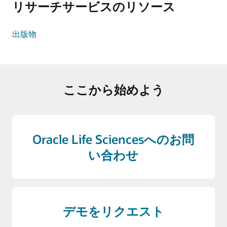
リサーチサービスのリソース
理、ブランドパフォーマンスの継続的なサポー
非構造化EHR分析
その他リアルワールドエビデンスおよび規制対応調査
EHR内で医療提供者が記録した自由記述の臨床ノ
トを提供します。
一次・二次・ハイブリッド調査では、定量・定
ートを自然言語処理によって分析することで、
性手法や電子カルテ、保険請求データなど多様
出版物
ビジネス機会の評価
治療の傾向、患者の症状、医師の所見など、貴
な情報源を活用し、柔軟なリサーチソリューシ
機会評価、疫学予測、需要予測などのリサーチ
重なインサイトを抽出することができます。
ョンで継続的なリアルワールドインテリジェン
に基づく評価により、第II/III相戦略を策定しま
スおよび規制対応インサイトを創出します。
す。これらの評価には、ターゲット・プロダク
National Health and Wellness Survey
Oracle Life Sciences National Health and Wellness
ト・プロファイル（TPP）の評価、処方の可能
ここから始めよう
認識・意向調査
Surveyは、世界12か国の患者を対象としたグロー
性、採用の要因および障壁、商業的ポジショニ
認識・意向調査では、人々がその製品をどのよ
バルな患者報告アウトカム調査です。この調査
ング、ならびに予測が含まれます。
うに考え、どんな動機で利用しようとするの
では、健康状態、行動、アウトカムを把握し、
か、行動の背景を詳しく分析します。こうした
200を超える疾患にわたって身体的・精神的健
調査により、規制や人々の行動にどのような影
Oracle Life Sciencesへのお問
康、治療パターン、生活の質、医療利用状況を
響があるかを深く理解するための重要なインサ
い合わせ
評価します。
イトが得られます。
構造化EHR分析
市販後調査
診断や検査結果、処方などの構造化されたEHRデ
市販後調査では、若年層や成人が製品をどのよ
ータを分析することで、現実の臨床現場から患
うに使い、どのように感じているかを継続的に
者のアウトカム、治療パターン、疾患の傾向に
デモをリクエスト
追跡します。時点ごとの調査や長期的な観察を
関するインサイトを迅速に抽出できます。
通して、リアルワールドインテリジェンスを創