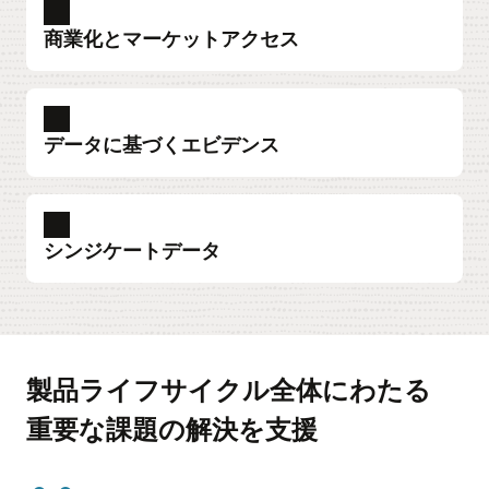
商業化とマーケットアクセス
データに基づくエビデンス
クリニカル・メディカルライティング
臨床試験におけるクリニカル・メディカルライ
ティングでは、規制要件を満たす高品質な臨床
シンジケートデータ
文書を作成。迅速かつ正確でコンプライアンス
に即した試験報告書や申請資料を提供し、グロ
行動インサイト
ーバルでの承認取得を支援します。
STARブランドツールは、処方選択の背景にある
医師の行動を徹底的に分析し、ブランドを活性
ハイブリッド研究
化させるための具体的なポイントや、その妨げ
新たに収集された一次データと既存の二次情報
製品ライフサイクル全体にわたる
となっている要因を明確に示します。
を組み合わせ、質の高い包括的なエビデンスを
重要な課題の解決を支援
創出します。
疾患の全体像
主に初期（第I相・第II相）開発段階に特化し、ア
製品・疾患レジストリ
チャートレビュー
ンメットニーズの評価、競合環境、疫学情報、