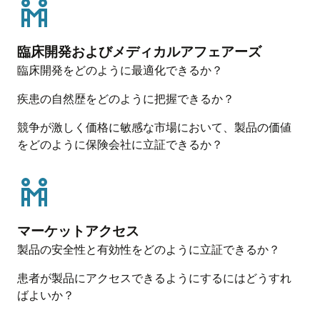
製品および疾患レジストリは、一次・二次デー
オンラインのチャートレビューを通じて、医療
標準治療、パフォーマンスベンチマークなどを
タを活用した長期データベースを通じて、特定
従事者が診療録や電子カルテ（EHR）システムか
オンコロジー・インサイト
総合的に分析します。Oracle Life Sciences
の疾患や治療のアウトカムを追跡し、安全性・
らリアルワールドデータを提供します。これに
Oracle Life Sciences CancerMPactは、疫学、治療
CancerMPactやカスタマイズしたインサイトを活
臨床開発およびメディカルアフェアーズ
有効性・健康状態の推移の包括的な評価を実現
より、治療パターンやアウトカム、患者特性に
パターン、薬物使用および将来の状況分析を対
用します。
臨床開発をどのように最適化できるか？
します。
関する価値ある情報が得られます。
象とする統合されたクラウドベース・モジュー
ルを通じて、包括的なオンコロジー市場意思決
マーケットアクセス
疾患の自然歴をどのように把握できるか？
臨床試験デザイン
公衆衛生
データ、テクノロジー、および専門的な知見に
定支援を提供します。米国、西ヨーロッパ、日
Oracle Life Sciences Voices to Trialsは、患者や医
当社のリサーチエキスパートは、米国および欧
基づき、上市価格の設定、価格感度および価格
本、中国にまたがる30以上の腫瘍タイプについ
競争が激しく価格に敏感な市場において、製品の価値
療従事者のインサイトを活かし、試験デザイン
州連合（EU）の公衆衛生に関する詳細な技術分
弾力性、保険償還、医療技術評価（HTA）の申請
て構造化されたインサイトを提供し、現在およ
をどのように保険会社に立証できるか？
の最適化、被験者募集や継続率の向上、より意
析を行い、集団全体における健康トレンド、疾
に関するガイダンスを提供し、マーケットアク
び新たな腫瘍治療ダイナミクスを深く理解でき
義深く多様性に富んだ臨床試験の実現をサポー
病負荷、治療の有効性、およびヘルスケアシス
セスの成功を支援します。
るようにします。
トします。
テムのアウトカムを明らかにします。
並行輸入トラッキング
疫学インサイト
疾患のナチュラルヒストリー研究
ステークホルダーへの直接的な定量的調査
並行輸入トラッキングは、各国から供給される
Oracle Life Sciences Epi Databaseは、厳格なリサ
疾患のナチュラルヒストリー研究は、非介入型
アンケートやデジタルツールを用いて、患者、
マーケットアクセス
並行輸入品の割合を特定する共同調査です。売
ーチと手法に基づいた疫学インサイトへのアク
リサーチにより疾患の進行を長期的に把握。今
医療従事者、または保険会社から構造化データ
製品の安全性と有効性をどのように立証できるか？
上データや工場出荷データと組み合わせること
セスを提供します。米国、西欧、日本、中国、
後の研究や積極的なケアの推進に役立つパター
を収集することで、治療パターン、アウトカ
で、在庫の正確な割り当てや、不足要素の特定
ブラジル、インド、およびロシア連邦における19
ンや予測因子を明らかにします。
患者が製品にアクセスできるようにするにはどうすれ
ム、および意思決定に関する測定可能なインサ
が可能になります。
の治療領域、240以上の適応症に対して市場規模
ばよいか？
イトを導き出します。
データに基づくエビデンス
の算定データを提供します。
ブランド価値
医療機関での観察研究を通じて生成される、施