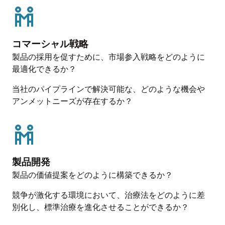
リアルワールド定性調査
医療業界向けのブランド価値評価フレームワー
設ベースの非介入リアルワールドエビデンス
当社では、患者や医療従事者、介護者を対象
クを用い、現状および今後のブランド価値を測
は、患者の治療アウトカム、治療パターン、お
に、インタビューやグループディスカッショ
定します。ブランド最適化に役立つ実践的なイ
よび患者集団に関するインサイトを明らかにし
ン、ワークショップなどの手法を活用していま
ンサイトを提供します。
コマーシャル戦略
ます。
す。こうしたリアルワールド定性調査では、創
製品の採用を促すために、市場参入戦略をどのように
造力や実体験を重視し、人に寄り添った方法を
疫学
医薬品使用実態研究
最適化できるか？
カスタマイズされた疫学ソリューションは、新
取り入れることで、質の高いエビデンスを導き
医薬品使用実態研究では、実際の医療現場にお
たな患者セグメント、追加の適応症や地域、お
出します。
ける医薬品の使用状況やタイミングを詳細に分
当社のパイプラインで解決可能な、どのような機会や
よび独自のEHRベースの推計データを提供し、標
析し、重要な傾向を把握します。
アンメットニーズが存在するか？
患者レジストリ
準的なOracle Life Sciencesのサービス範囲を超え
オラクルの専門家は、多様なニーズに対応する
たシナリオへの対応を可能にします。
第IV相 承認後安全性および有効性試験
テクノロジーを活用したレジストリソリューシ
第IV相の承認後安全性および有効性試験では、市
ョンを構築しています。テクノロジーを活用し
オンコロジー市場の追跡
販後の実際の医薬品使用経験をモニタリング
オンコロジー市場トラッカーは、患者チャート
た患者レジストリソリューションは、患者や医
し、迅速かつ実用的なインサイトをもたらしま
製品開発
に基づく確かな手法により、正確なリアルワー
療提供者からの新しいデータ（一次データ）、
す。これにより、継続的な安全性・有効性の確
ルドの市場シェアを提供します。これにより、
製品の価値提案をどのように構築できるか？
既存の電子カルテ（EHR）、保険請求データ、検
保と、承認後のFDAやEMAの要件遵守を支援し
患者セグメントや治療環境ごとの詳細な分析、
査結果などの二次データ、またはそれらを組み
ます。
競争が激化する環境において、治療法をどのように差
およびブランド・パフォーマンスの四半期ごと
合わせたアプローチにより、充実した縦断的な
別化し、標準治療を進化させることができるか？
の追跡が可能になります。
安全性リサーチ
インサイトを提供できます。
安全性リサーチでは、電子カルテや保険請求デ