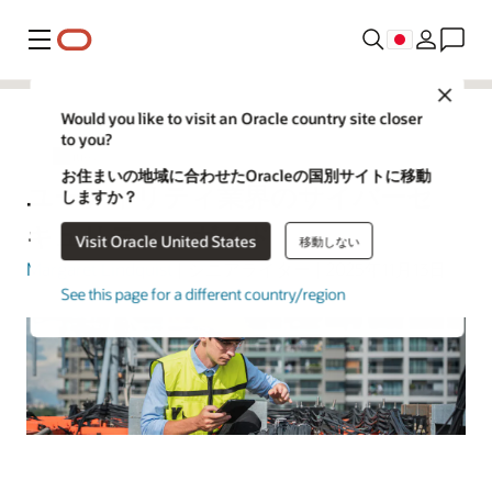
メニュー
Close
Would you like to visit an Oracle country site closer
to you?
Utilities
お住まいの地域に合わせたOracleの国別サイトに移動
ユーティリティ業界のサイバーセ
しますか？
キュリティ・ガイド
Visit Oracle United States
移動しない
Margaret Lindquist
| シニアライター | 2025年11月13日
See this page for a different country/region