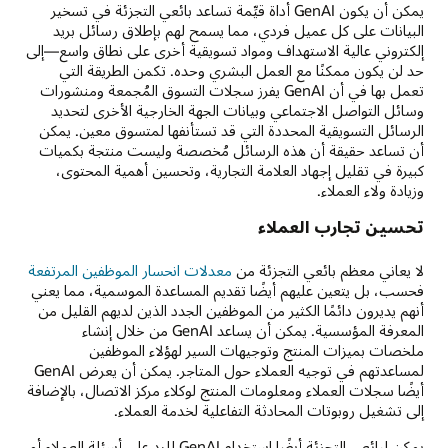
يمكن أن يكون GenAI أداة قيِّمة تساعد بائعي التجزئة في تسخير
البيانات على كل عميل فردي، مما يسمح لهم بإطلاق رسائل بريد
إلكتروني عالية الاستهداف ومواد تسويقية أخرى على نطاق واسع—إلى
حد لن يكون ممكنًا مع العمل البشري وحده. تكمن الطريقة التي
تعمل بها في أن GenAI يفرز سجلات التسوق المُجمعة ومنشورات
وسائل التواصل الاجتماعي وبيانات الجهة الخارجية الأخرى لتحديد
الرسائل التسويقية المحددة التي قد تستأنفها لمتسوق معين. يمكن
أن تساعد حقيقة أن هذه الرسائل مُخصصة وليست منتجة بكميات
كبيرة في تقليل إجهاد العلامة التجارية، وتحسين أهمية المحتوى،
وزيادة ولاء العملاء.
تحسين تجارب العملاء
لا يعاني معظم بائعي التجزئة من
معدلات انحسار الموظفين المرتفعة
فحسب، بل يتعين عليهم أيضًا تقديم المساعدة الموسمية، مما يعني
أنهم يديرون دائمًا الكثير من الموظفين الجدد الذين لديهم القليل من
المعرفة المؤسسية. يمكن أن يساعد GenAI من خلال إنشاء
ملخصات بميزات المنتج وتوجيهات السير لهؤلاء الموظفين
لمساعدتهم في توجيه العملاء حول المتاجر. يمكن أن يعرض GenAI
أيضًا سجلات العملاء ومعلومات المنتج لوكلاء مركز الاتصال، بالإضافة
إلى تشغيل روبوتات المحادثة التفاعلية لخدمة العملاء.
يمكن لبائعي التجزئة أيضًا استخدام GenAI للرد على أسئلة العملاء أو