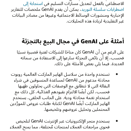
الاصطناعي بالفعل لتعديل مسارات التسليم في
استجابة إلى
اضطرابات سلسلة التوريد
، يمكن أن يقدم GenAI ملخصات للتقارير
الإخبارية ومنشورات الوسائط الاجتماعية وغيرها من مصادر البيانات
غير التقليدية لزيادة هذه التحليلات.
أمثلة على GenAI في مجال البيع بالتجزئة
على الرغم من أن GenAI كان متاحًا للشركات لفترة قصيرة نسبيًا
فحسب، إلا أن بائعي التجزئة سارعوا إلى الاستفادة من سماته
العديدة. فيما يلي بعض الأمثلة على ذلك.
تستخدم واحدة من سلاسل الهايبر الماركت العالمية روبوت
محادثة مدعوم من GenAI لمساعدة المتسوقين في شراء
البقالة التي لا تتطابق مع الوصفات التي يحاولون طهيها
فحسب، لكن أيضًا الالتزام بقيودهم الغذائية، كل ذلك مع
استخدام نغمة محادثة ودية. على الجانب الخلفي، يستخدم
الهايبر الماركت أيضًا GenAI لكتابة طلبات عروض للمورِّدين
المحتملين وتحليل عروضهم وتلخيصها.
يستخدم متجر الإلكترونيات عبر الإنترنت GenAI لتلخيص
فحوى مراجعات العملاء لمنتجات مُختلفة، مما يمنح العملاء