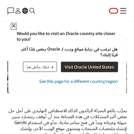
القائمة
Close
Would you like to visit an Oracle country site closer
طريقة تغيير GenAI البيع بالتجزئة
to you?
هل ترغب في زيارة موقع ويب لـ Oracle يخص بلدًا أكثر
مايكل هيكنز | خبير استراتيجيات المحتوى | 16 مايو 2024
قربًا إليك؟
Visit Oracle United States
لا، شكرًا، سأبقى هنا
See this page for a different country/region
يجرِّب بائعو التجزئة الرائدون الذكاء الاصطناعي التوليدي على أمل حل
بعض أكبر المشكلات في هذه الصناعة منذ أن أوقف ريتشارد سيرز
خيوله وعرباته وبدأ في فتح متاجر مادية. بدأو في استخدام GenAI
لإنشاء ملخصات المنتجات ومحتوى موقع الويب الآخر، وإنشاء