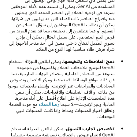
لكن يمكن لأي شخص لديه جهاز لوحي الوصول إلى
المساعدة من GenAI. يمكن أن تساعد هذه الأداة الموظفين
بسرعة في توجيه العملاء إلى العنصر المحدد الذي يبحثون
عنه واقتراح العناصر ذات الصلة التي قد يرغبون في شرائها.
يمكن أن يطالب GenAI الموظفين إلى سؤال العملاء عن
أنفسهم أو عما يتطلعون إلى تحقيقه، مما قد يقدم المزيد من
فرص البيع المتقاطع . على سبيل المثال، يمكن أن يؤدي
تسوق العميل لدهان داخلي معين في أحد متاجر الأجهزة إلى
شراء فُرش طلاء مناسبة لهذا النوع من الطلاء.
دمج الملاحظات وتلخيصها.
يمكن لبائعي التجزئة استخدام
GenAI لتجميع ملاحظات العملاء وتفسيرها من مجموعة
متنوعة من المصادر الداخلية ومصادر الجهات الخارجية، بما
في ذلك مواقع الوسائط الاجتماعية ومركز الاتصال ونصوص
المحادثات والمراجعات عبر الإنترنت، وإنشاء ملخصات موجزة
من مئات أو آلاف التعليقات والاقتراحات. يمكن أن تبقي
هذه الملخصات الإدارة على اطلاع أفضل على أداء متاجرها
المادية وعبر الإنترنت—لا سيما
رضا العملاء
مع جودة الخدمة
ونطاق اختيار المنتجات ومداها وإذا كانت المنتجات تلبي
التوقعات.
تخصيص تجارب التسوق.
يمكن لبائعي التجزئة استخدام
GenAI لإنشاء عروض واتصالات تسويقية مصممة خصيصًا