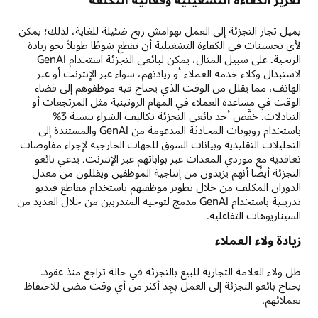
يميل تجار التجزئة إلى العمل بهوامش ربح ضئيلة للغاية، لذلك؛ يمكن
لأي تحسينات في الكفاءة التشغيلية أن تقطع شوطًا طويلاً نحو زيادة
الربحية. على سبيل المثال، يمكن لبائعي التجزئة استخدام GenAI
لاستبدال وكلاء خدمة العملاء أو زيادتهم، سواء عبر الإنترنت أو عبر
الهاتف، مما يقلل من الوقت الذي يحتاج فيه موظفوهم إلى قضاء
الوقت في مساعدة العملاء في المهام الروتينية مثل المرتجعات أو
التبادلات. خفَّض أحد بائعي التجزئة تكاليف الشراء بنسبة 3%
باستخدام روبوتات المحادثة المدعومة من GenAI والمستندة إلى
التحليلات التقليدية وبيانات السوق للجهات الخارجية لإجراء مفاوضات
تعاقدية مع موردي المعدات عبر بواباتهم عبر الإنترنت. يدعي بائعو
التجزئة أيضًا أنهم يزيدون من إنتاجية الموظفين ويقللون من معدل
الدوران المكلف من خلال تطوير موظفيهم باستخدام مقاطع فيديو
تدريبية باستخدام GenAI مدمج لتوجيه المتدربين من خلال العديد من
السيناريوهات التفاعلية.
زيادة ولاء العملاء
ظل ولاء العلامة التجارية للبيع بالتجزئة في حالة تراجع منذ عقود.
يحتاج بائعو التجزئة إلى العمل بجِد أكثر من أي وقت مضى للاحتفاظ
بعملائهم.