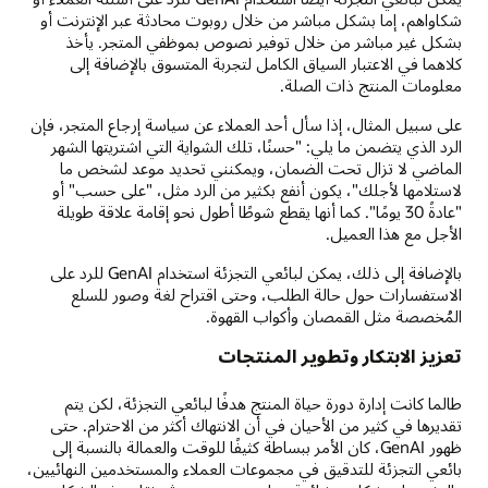
شكاواهم، إما بشكل مباشر من خلال روبوت محادثة عبر الإنترنت أو
بشكل غير مباشر من خلال توفير نصوص بموظفي المتجر. يأخذ
كلاهما في الاعتبار السياق الكامل لتجربة المتسوق بالإضافة إلى
معلومات المنتج ذات الصلة.
على سبيل المثال، إذا سأل أحد العملاء عن سياسة إرجاع المتجر، فإن
الرد الذي يتضمن ما يلي: "حسنًا، تلك الشواية التي اشتريتها الشهر
الماضي لا تزال تحت الضمان، ويمكنني تحديد موعد لشخص ما
لاستلامها لأجلك"، يكون أنفع بكثير من الرد مثل، "على حسب" أو
"عادةً 30 يومًا". كما أنها يقطع شوطًا أطول نحو إقامة علاقة طويلة
الأجل مع هذا العميل.
بالإضافة إلى ذلك، يمكن لبائعي التجزئة استخدام GenAI للرد على
الاستفسارات حول حالة الطلب، وحتى اقتراح لغة وصور للسلع
المُخصصة مثل القمصان وأكواب القهوة.
تعزيز الابتكار وتطوير المنتجات
طالما كانت إدارة دورة حياة المنتج هدفًا لبائعي التجزئة، لكن يتم
تقديرها في كثير من الأحيان في أن الانتهاك أكثر من الاحترام. حتى
ظهور GenAI، كان الأمر ببساطة كثيفًا للوقت والعمالة بالنسبة إلى
بائعي التجزئة للتدقيق في مجموعات العملاء والمستخدمين النهائيين،