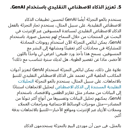
5. تعزيز الذكاء الاصطناعي التقليدي باستخدام GenAI.
يستخدم بائعو التجزئة أيضًا GenAI لتحسين تطبيقات الذكاء
الاصطناعي التقليدية. على سبيل المثال، يستخدم تجار التجزئة بالفعل
الذكاء الاصطناعي التقليدي لمساعدة المتسوقين عبر الإنترنت في
البحث عن المنتجات من خلال السماح لهم بتحميل صورة. باستخدام
GenAI، يمكن لبائعي التجزئة الآن استخدام روبوتات المحادثة
للمشاركة في محادثات أكثر تعقيدًا ومشابهة إلى البشر مع
المتسوقين. يسمح هذا بأخذ ورد طبيعي: اعرض لي واحدًا باللون
الأخضر، ماذا عن تقصير الطوية، هل لديك سترة تتناسب مع ذلك؟
علاوة على ذلك، يمكن لبائعي التجزئة استخدام GenAI لتعزيز أدوات
المكاتب الخلفية التي تعتمد على الذكاء الاصطناعي التقليدي للتنبؤ
بالاتجاهات. على سبيل المثال، يستخدم بائعو التجزئة
التحليلات
التقليدية المستندة إلى الذكاء الاصطناعي
لتحليل الاتجاهات استنادًا
إلى البيانات من مصادر مثل تقارير الطقس والاقتصاد. باستخدام
GenAI، يمكنهم تحليل البيانات وتفسيرها من أنواع أكثر تنوعًا من
المصادر—مثل موجزات الوسائط الاجتماعية ومراجعات العملاء
ومجلات الأزياء عبر الإنترنت ومواقع الأخبار—للتنبؤ بالاتجاهات بدقة
أكبر.
بالمثل، في حين أن موردي البيع بالتجزئة يستخدمون الذكاء