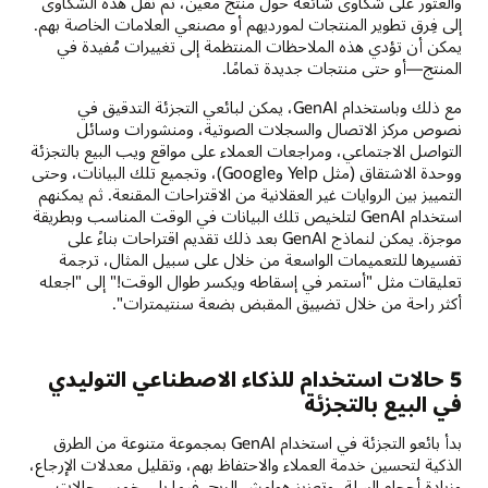
والعثور على شكاوى شائعة حول منتج معين، ثم نقل هذه الشكاوى
إلى فِرق تطوير المنتجات لمورديهم أو مصنعي العلامات الخاصة بهم.
يمكن أن تؤدي هذه الملاحظات المنتظمة إلى تغييرات مُفيدة في
المنتج—أو حتى منتجات جديدة تمامًا.
مع ذلك وباستخدام GenAI، يمكن لبائعي التجزئة التدقيق في
نصوص مركز الاتصال والسجلات الصوتية، ومنشورات وسائل
التواصل الاجتماعي، ومراجعات العملاء على مواقع ويب البيع بالتجزئة
ووحدة الاشتقاق (مثل Yelp وGoogle)، وتجميع تلك البيانات، وحتى
التمييز بين الروايات غير العقلانية من الاقتراحات المقنعة. ثم يمكنهم
استخدام GenAI لتلخيص تلك البيانات في الوقت المناسب وبطريقة
موجزة. يمكن لنماذج GenAI بعد ذلك تقديم اقتراحات بناءً على
تفسيرها للتعميمات الواسعة من خلال على سبيل المثال، ترجمة
تعليقات مثل "أستمر في إسقاطه ويكسر طوال الوقت!" إلى "اجعله
أكثر راحة من خلال تضييق المقبض بضعة سنتيمترات".
5 حالات استخدام للذكاء الاصطناعي التوليدي
في البيع بالتجزئة
بدأ بائعو التجزئة في استخدام GenAI بمجموعة متنوعة من الطرق
الذكية لتحسين خدمة العملاء والاحتفاظ بهم، وتقليل معدلات الإرجاع،
وزيادة أحجام السلة، وتعزيز هوامش الربح. فيما يلي خمس حالات