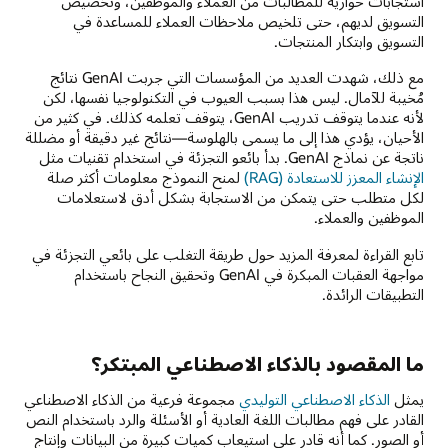
استجابات حوارية للمطالبات من العملاء والموظفين، وتخصيص
التسويق لديهم، حتى تلخيص ملاحظات العملاء للمساعدة في
التسويق وابتكار المنتجات.
مع ذلك، شهدت العديد من المؤسسات التي جربت GenAI نتائج
مُخيبة للآمال. ليس هذا بسبب العيوب في التكنولوجيا نفسها، لكن
لأنه عندما يتوقف تدريب GenAI، يتوقف تعلمه كذلك. في كثير من
الأحيان، يؤدي هذا إلى ما يسمى بالهلوسة—نتائج غير دقيقة أو مضللة
ناتجة عن نماذج GenAI. بدأ بائعو التجزئة في استخدام تقنيات مثل
الإنشاء المعزز للاستعادة (RAG)
لمنح النموذج معلومات أكثر صلة
لكل متطلب حتى يتمكن من الاستجابة بشكل أدق لاستعلامات
الموظفين والعملاء.
تابع القراءة لمعرفة المزيد حول طريقة التغلب على بائعي التجزئة في
مواجهة العقبات المبكرة في GenAI وتحقيق النجاح باستخدام
التطبيقات الرائدة.
ما المقصود بالذكاء الاصطناعي المبتكر؟
يمثل
الذكاء الاصطناعي التوليدي
مجموعة فرعية من الذكاء الاصطناعي
القادر على فهم مطالبات اللغة العادية أو الأسئلة والرد باستخدام النص
أو الصور. كما أنه قادر على استيعاب كميات كبيرة من البيانات وإنتاج