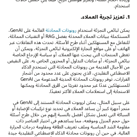
استخدام.
1. تعزيز تجربة العملاء.
يمكن لبائعي التجزئة استخدام
روبوتات المحادثة
القائمة على GenAI،
المستكملة ببيانات العملاء المحدثة بفضل RAG أو التقنيات المماثلة،
للتفاعل مع المستهلكين أثناء طرح الأسئلة. تحدث هذه التفاعلات عبر
الهاتف أو على مواقع التجارة الإلكترونية لبائعي التجزئة، ويمكن أن
تغطي المنتجات التي يبحث عنها العملاء، أو سياسة الإرجاع الخاصة
ببائعي التجزئة، أو ساعات التداول أو المخزون الخاص به. على النقيض
من الأجيال القديمة من روبوتات المحادثة التي تستخدم الذكاء
الاصطناعي التقليدي، الذي يحتوي على عدد محدود من أشجار
القرارات، توفر روبوتات المحادثة الحديثة المدعومة من GenAI
للمستهلكين عددًا غير محدود تقريبًا من طُرق المحادثة ويمكنها
الاستجابة إلى استعلامات العملاء الأكثر تعقيدًا.
على سبيل المثال، يمكن لروبوت المحادثة المستند إلى GenAI في
متجر أجهزة كبير أن يساعد العملاء في تحديد نوع تركيبات الإضاءة أو
السباكة التي تعمل بشكل أفضل بالنسبة إليهم من خلال طرح أسئلة
حول حجم المنزل وموقعه، مما يساعدهم في اختيار العناصر ذات
مقاومة الشد المناسبة وملف تعريف الطاقة ومقاومة درجات الحرارة
العالية. في حين أن روبوتات محادثة الذكاء الاصطناعي التقليدية جيدة