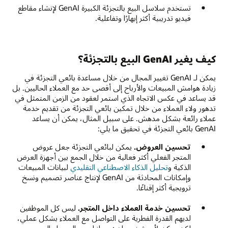
تستخدم سلاسل البيع بالتجزئة الكبيرة GenAI لإنشاء مقاطع
فيديو تدريبية أكثر إبهارًا وتفاعلية.
كيف يغير GenAI البيع بالتجزئة؟
يمكن لـ GenAI تغيير المجال من خلال مساعدة بائعي التجزئة في
زيادة هوامش المبيعات والأرباح إلى أقصى حد مع العملاء الحاليين. بل
قد يساعد في عكس الاتجاه الذي استمر لعقود من الزمن المتمثل في
تدهور ولاء العملاء من خلال تمكين بائعي التجزئة من تقديم خدمة
عملاء رائعة بشكل مدهش. على سبيل المثال، يمكن أن يساعد
GenAI بائعي التجزئة في تحقيق ما يلي:
تحسين العروض.
يمكن لبائعي التجزئة جعل عروض
المتجر الفعلي أكثر فعالية من خلال الجمع بين أجهزة العرض
الذكية و
تحليل الذكاء الاصطناعي التقليدي
لبيانات المبيعات
وإمكانات المحادثة من GenAI لإنتاج عناصر تصميم ونسخ
ترويجية أكثر إقناعًا.
تحسين خدمة العملاء داخل المتجر.
ليس كل الموظفين
لديهم القدرة الفطرية على التواصل مع العملاء بشكل عملي،