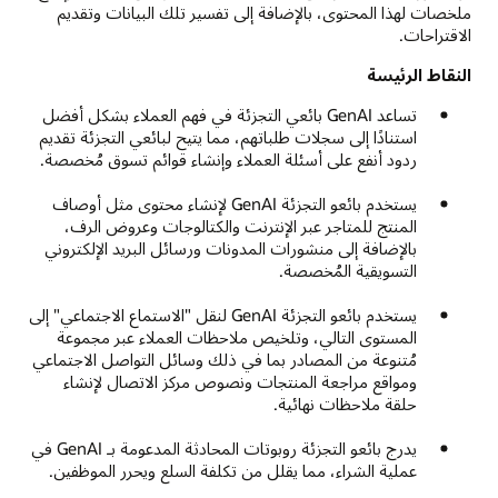
ملخصات لهذا المحتوى، بالإضافة إلى تفسير تلك البيانات وتقديم
الاقتراحات.
النقاط الرئيسة
تساعد GenAI بائعي التجزئة في فهم العملاء بشكل أفضل
استنادًا إلى سجلات طلباتهم، مما يتيح لبائعي التجزئة تقديم
ردود أنفع على أسئلة العملاء وإنشاء قوائم تسوق مُخصصة.
يستخدم بائعو التجزئة GenAI لإنشاء محتوى مثل أوصاف
المنتج للمتاجر عبر الإنترنت والكتالوجات وعروض الرف،
بالإضافة إلى منشورات المدونات ورسائل البريد الإلكتروني
التسويقية المُخصصة.
يستخدم بائعو التجزئة GenAI لنقل "الاستماع الاجتماعي" إلى
المستوى التالي، وتلخيص ملاحظات العملاء عبر مجموعة
مُتنوعة من المصادر بما في ذلك وسائل التواصل الاجتماعي
ومواقع مراجعة المنتجات ونصوص مركز الاتصال لإنشاء
حلقة ملاحظات نهائية.
يدرج بائعو التجزئة روبوتات المحادثة المدعومة بـ GenAI في
عملية الشراء، مما يقلل من تكلفة السلع ويحرر الموظفين.