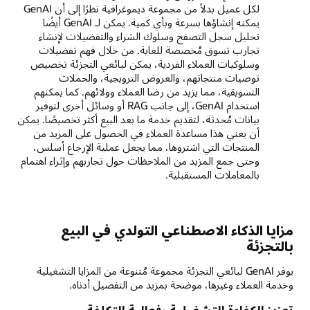
لكل عميل بدلاً من مجموعة ديموغرافية نظرًا إلى أن GenAI
يمكنه إنشاؤها بسرعة وبأي كمية. يمكن لـ GenAI أيضًا
تحليل سجل التصفح وسلوك الشراء والتفضيلات لإنشاء
تجارب تسوق مُخصصة للغاية. من خلال فهم تفضيلات
وسلوكيات العملاء الفردية، يمكن لبائعي التجزئة تخصيص
توصيات منتجاتهم، والعروض الترويجية، والحملات
التسويقية، مما يزيد من رضا العملاء وولائهم. كما يمكنهم
استخدام GenAI، إلى جانب RAG أو وسائل أخرى لتوفير
بيانات مُحدثة، لتقديم خدمة ما بعد البيع أكثر تخصيصًا. يمكن
أن يعني هذا مساعدة العملاء في الحصول على المزيد من
المنتجات التي اشتروها، مما يجعل عملية الإرجاع أسلس،
وحتى جمع المزيد من الملاحظات حول تجاربهم وإثراء اهتمام
بالمعاملات المستقبلية.
مزايا الذكاء الاصطناعي التولدي في البيع
بالتجزئة
يوفر GenAI لبائعي التجزئة مجموعة مُتنوعة من المزايا التشغيلية
وخدمة العملاء وغيرها، موضحة بمزيد من التفصيل أدناه.
تعزيز الكفاءة التشغيلية وفعالية التكلفة