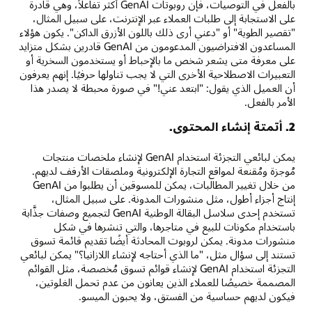
بالفعل في التوصيات، فإن روبوتات GenAI أكثر تفاعلاً، وهي قادرة
على الاستجابة إلى طلبات العملاء عبر الإنترنت، على سبيل المثال،
"تقصير الطوية" أو "دعني أرى ذلك باللون الأزرق الداكن". يكون هؤلاء
المساعدون الافتراضيون المدعومون من GenAI قادرين بشكل متزايد
على معرفة متى يشعر شخص ما بالإحباط أو يستخدمون السخرية أو
التعبيرات الاصطلاحية الأخرى التي لا يجب تناولها حرفيًا. إنهم يعرفون
أن العميل الذي يقول: "ابتعد عني!" في صورة محبطة لا يصدر هذا
الأمر بالفعل.
2. أتمتة إنشاء المحتوى.
يمكن لبائعي التجزئة استخدام GenAI لإنشاء ملخصات منتجات
مُوجزة ومُقنعة لمواقع التجارة الإلكترونية وملصقات الأرفف لديهم.
من خلال تغيير المطالبات، يمكن للمسوقين أن يطلبوا من GenAI
إنتاج أجزاء أطول، مثل منشورات المدونة. على سبيل المثال،
تستخدم إحدى سلاسل البقالة الوطنية GenAI لتجميع وصفات جذَّابة
باستخدام مكونات للبيع في متاجرها، والتي تنشرها في شكل
منشورات مدونة. يمكن لروبوت المحادثة أيضًا تقديم قائمة تسوق
تستند إلى سؤال مثل، "ما الذي أحتاجه لإنشاء اللازانيا؟" يمكن لبائعي
التجزئة استخدام GenAI لإنشاء قوائم تسوق مُخصصة، مثل القوائم
المصممة خصيصًا للعملاء الذين يعانون من عدم تحمل الغلوتين،
فيكون لديهم حساسية من الفستق، ولا يحبون الميسو.