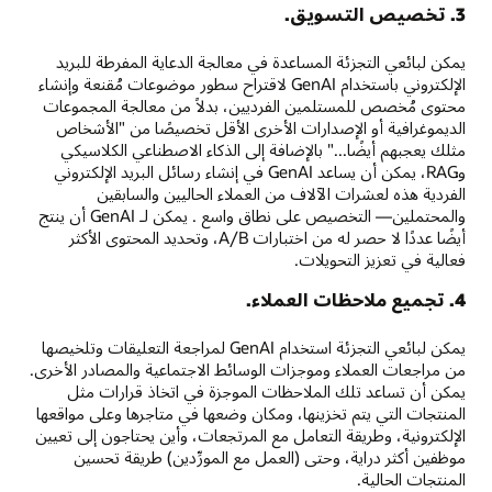
3. تخصيص التسويق.
يمكن لبائعي التجزئة المساعدة في معالجة الدعاية المفرطة للبريد
الإلكتروني باستخدام GenAI لاقتراح سطور موضوعات مُقنعة وإنشاء
محتوى مُخصص للمستلمين الفرديين، بدلاً من معالجة المجموعات
الديموغرافية أو الإصدارات الأخرى الأقل تخصيصًا من "الأشخاص
مثلك يعجبهم أيضًا..." بالإضافة إلى الذكاء الاصطناعي الكلاسيكي
وRAG، يمكن أن يساعد GenAI في إنشاء رسائل البريد الإلكتروني
الفردية هذه لعشرات الآلاف من العملاء الحاليين والسابقين
والمحتملين— التخصيص على نطاق واسع . يمكن لـ GenAI أن ينتج
أيضًا عددًا لا حصر له من اختبارات A/B، وتحديد المحتوى الأكثر
فعالية في تعزيز التحويلات.
4. تجميع ملاحظات العملاء.
يمكن لبائعي التجزئة استخدام GenAI لمراجعة التعليقات وتلخيصها
من مراجعات العملاء وموجزات الوسائط الاجتماعية والمصادر الأخرى.
يمكن أن تساعد تلك الملاحظات الموجزة في اتخاذ قرارات مثل
المنتجات التي يتم تخزينها، ومكان وضعها في متاجرها وعلى مواقعها
الإلكترونية، وطريقة التعامل مع المرتجعات، وأين يحتاجون إلى تعيين
موظفين أكثر دراية، وحتى (العمل مع المورِّدين) طريقة تحسين
المنتجات الحالية.