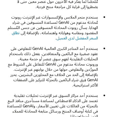
مُلخصًا لما يفكر فيه الآخرون حول عنصر معين حتى لا
يضطروا إلى قراءة كل مراجعة منتج فردية.
يستخدم متجر الملابس والإكسسوارات عبر الإنترنت روبوت
مُحادثة مدعوم من GenAI لمساعدة المتسوقين في شراء
الهدايا. يسأل روبوت المحادثة المتسوقين عن جنس المُستلم
المقصود ومقاسه وهواياته واهتماماته، بالإضافة إلى
نطاق
السعر المفضل لدى العميل
.
يستخدم أحد المتاجر الكبرى العالمية GenAI للتفاوض على
عقود صغيرة مع البائعين والمتعاقدين. يفعل ذلك باستخدام
التحليلات التقليدية لفهم سوق عنصر أو خدمة معينة،
وروبوت محادثة مدعوم من GenAI للتفاعل على الشروط مع
المورِّدين والتفاوض حولها من خلال بوابتهم عبر الإنترنت.
بالإضافة إلى الحد من الخلاف مع المحاورين البشريين، يحرر
GenAI فِرق شراء البائعين بالتجزئة للتركيز على الصفقات
الأكثر استراتيجية.
يستخدم أحد مراكز التسوق عبر الإنترنت تحليلات تقليدية
تعتمد على الذكاء الاصطناعي لمساعدة مستأجري منافذ البيع
بالتجزئة من العائلات على تعيين الأسعار، وGenAI للمساعدة
في كتابة أوصاف المنتج ورسائل متابعة المحادثة للعملاء
الذين أبدوا اهتمامًا.