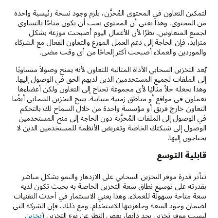
لتمكين التعاون في المحتوى المُخزَّن، يلزم وجود نسخة رئيسية واحدة
من المحتوى. وهذا يعني أن المحتوى يجب أن يكون متاحًا بالتساوي
لجميع المتعاونين. نظرًا لأن الأعمال اليوم أصبحت موزعة بشكل
متزايد، فإن الحاجة إلى دعم العمل الموزع والتعاون الفعال مع الشركاء
والموردين والعملاء أصبحت أكثر إلحاحًا من أي وقت مضى.
يُعد التخزين السحابي الأداة المثالية للتعاون لأنه يمنح وصولاً متساويًا
إلى الملفات لجميع المستخدمين الذين لديهم الحق في الوصول إليها.
وهذا يجعله حلاً مثاليًا لأي مجموعة تحتاج إلى التعاون ولكن أعضاءها
يعملون في مواقع أو مناطق زمنية متباينة. يتيح التخزين السحابي أيضًا
التعاون خارج فريق أو مؤسسة واحدة من خلال السماح لك بالتحكم
في الوصول إلى الملفات المُخزَّنة دون الحاجة إلى منح المستخدمين
الوصول إلى شبكتك الخاصة وتعريض الأنظمة للمستخدمين الذين لا
يحتاجون إليها.
قابلية التوسع
تتأثر قدرة موفر التخزين السحابي على الازدهار والنمو بشكل مباشر
بقدرته على توسيع نطاق سعة التخزين الخاصة به بحيث تكون لديه
سعة متاحة بسهولة للعملاء. وهذا يعني الاستثمار في أحدث التقنيات
لضمان وجود السعة وجاهزيتها للاستخدام. ومع ذلك، فإن الشركة التي
ليست موفر تخزين بحد ذاتها، بغض النظر عن نوع التخزين (
تخزين