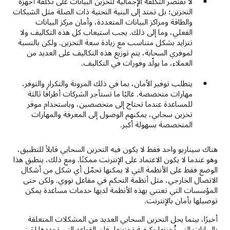
لا تقتصر التكلفة الإجمالية لتخزين البيانات على تكلفة أجهزة
التخزين؛ بل تمتد إلى البنية التحتية ذات الصلة مثل الشبكات
والطاقة ومراكز البيانات المتعددة، وأمان مركز البيانات
الفعلي، وما إلى ذلك. يجب استيعاب كل هذه التكاليف ولا
تتزايد بشكل متناسب مع زيادة سعة التخزين. ولكن بالنسبة
لموفري السحابة، يتم توزيع هذه التكاليف على العديد من
العملاء، ما يولّد وفورات في التكاليف.
يتطلب توفير الأمان، بما في ذلك المرونة والتكرار والتوفر،
مهارات متخصصة. غالبًا ما تستأجر الشركات أطرافًا ثالثة
للمساعدة عندما تحتاج إلى متخصصين، وباستخدام موفر
تخزين سحابي، يمكنهم الوصول إلى المعرفة والمهارات
المتخصصة بسهولة أكبر.
هناك سيناريو واحد فقط لا يكون فيه التخزين السحابي قابلاً للتطبيق،
وهو عندما لا يكون الاعتماد على الإنترنت ممكنًا. ومع ذلك، ينطبق هذا
الوضع فقط على الأنظمة التي لا يمكنها تحمّل أي شكل من أشكال
الاتصال الخارجي، مثل أنظمة التحكم في مفاعل نووي. ولكن حتى
المؤسسات التي تعتني بهذه الأنظمة لديها خدمات مساعدة يمكن
توصيلها بأمان بالإنترنت.
أخيرًا، بينما يحل التخزين السحابي العديد من المشكلات المتعلقة
بالبيانات التي تُخزنها وكيفية تخزينها، فإن القواعد التي تحددها لمَن