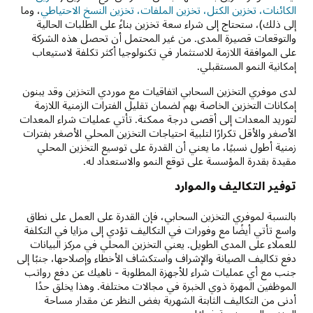
الكائنات، تخزين الكتل، تخزين الملفات، تخزين النسخ الاحتياطي
، وما
إلى ذلك)، ستحتاج إلى شراء سعة تخزين بناءً على الطلبات الحالية
والتوقعات قصيرة المدى. من غير المحتمل أن تحصل هذه الشركة
على الموافقة اللازمة للاستثمار في تكنولوجيا أكثر تكلفة لاستيعاب
إمكانية النمو المستقبلي.
لدى موفري التخزين السحابي اتفاقيات مع موردي التخزين وقد يبنون
إمكانات التخزين الخاصة بهم لضمان تقليل الفترات الزمنية اللازمة
لتوريد المعدات إلى أقصى درجة ممكنة. تأتي عمليات شراء المعدات
الأصغر والأقل تكرارًا لتلبية احتياجات التخزين المحلي الأصغر بفترات
زمنية أطول نسبيًا، ما يعني أن القدرة على توسيع التخزين المحلي
مقيدة بقدرة المؤسسة على توقع النمو والاستعداد له.
توفير التكاليف والموارد
بالنسبة لموفري التخزين السحابي، فإن القدرة على العمل على نطاق
واسع تأتي أيضًا مع وفورات في التكاليف تؤدي إلى مزايا في التكلفة
للعملاء على المدى الطويل. يعني التخزين المحلي في مركز البيانات
دفع تكاليف الصيانة والإشراف واستكشاف الأخطاء وإصلاحها، جنبًا إلى
جنب مع أي عمليات شراء للأجهزة المطلوبة - ناهيك عن دفع رواتب
الموظفين المهرة ذوي الخبرة في مجالات مختلفة. وهذا يخلق حدًا
أدنى من التكاليف الثابتة الشهرية بغض النظر عن مقدار مساحة