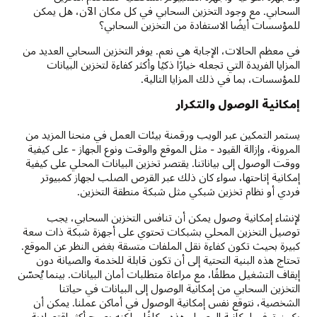
السحابي. مع وجود التخزين السحابي في كل مكان الآن، هل يمكن
للمؤسسات أيضًا الاستفادة من التخزين السحابي؟
في معظم الحالات، الإجابة هي نعم. يوفر التخزين السحابي العديد من
المزايا الفريدة التي تجعله خيارًا ذكيًا وأكثر كفاءة لتخزين البيانات
للمؤسسات، بما في ذلك المزايا التالية.
إمكانية الوصول والتكرار
يستمر التمكين عبر الويب ورقمنة بيئات العمل في منحنا المزيد من
المرونة، وإزالة القيود - مثل الموقع والوقت ونوع الجهاز - على كيفية
ووقت الوصول إلى بياناتنا. يقتصر تخزين البيانات المحلي على كيفية
إمكانية إتاحتها، سواء كان ذلك عبر القرص الصلب لجهاز كمبيوتر
فردي أو نظام تخزين شبكي مثل شبكة منطقة التخزين.
لإنشاء إمكانية وصول يمكن أن تنافس التخزين السحابي، يجب
توصيل التخزين المحلي بشبكات تحتوي على أجهزة شبكة ذات سعة
كبيرة بحيث تكون كفاءة نقل الملفات متسقة بغض النظر عن الموقع.
تحتاج هذه البنية التحتية إلى أن تكون قابلة للخدمة والصيانة دون
إيقاف التشغيل مطلقًا، مع مراعاة متطلبات أمان البيانات. بينما يُحسّن
التخزين السحابي من إمكانية الوصول إلى البيانات في حياتنا
الشخصية، نتوقع نفس إمكانية الوصول في أماكن عملنا. يمكن أن
يكون توفير إمكانية الوصول هذه مكلفًا، ولكنه يصبح أكثر اقتصادية