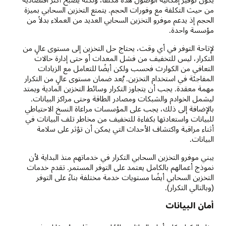
من حيث التكلفة مع وفورات الحجم. يتمتع التخزين السحابي بميزة
الحجم إذ يدعم موفرو التخزين السحابي العديد من العملاء بدلاً من
مؤسسة واحدة.
لإتاحة التوفر في أي وقت، يحتاج حل التخزين إلى مستوى عالٍ من
التكرار، ليس للتخفيف من فشل المعدات أو حتى إدارة حالات
التعافي من الكوارث فحسب ولكن أيضًا للتعامل مع الزيادات
المفاجئة في استخدام التخزين. يُعد ضمان مستوى عالٍ من التكرار
مهمة معقدة. يجب أن يتجاوز التكرار وسائط التخزين المادية ويمتد
ليشمل الخوادم والشبكات ومصادر الطاقة وحتى مراكز البيانات.
بالإضافة إلى ذلك، يجب على المؤسسات مراعاة النسخ الاحتياطي
للبيانات واستعادتها بكفاءة للتخفيف من مخاطر تلف البيانات في
أثناء مراقبة واكتشاف الأحداث التي يمكن أن تؤثر على سلامة
البيانات.
يبني موفرو التخزين السحابي التكرار في خدماتهم منذ البداية لأن
نموذج أعمالهم بالكامل يعتمد على التوفر المستمر. تقدم خدمات
التخزين السحابي أيضًا مستويات خدمة مختلفة بناءً على التوفر
(وبالتالي التكرار).
أمان البيانات