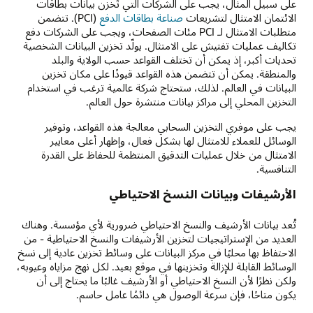
على سبيل المثال، يجب على الشركات التي تُخزن بيانات بطاقات
الائتمان الامتثال لتشريعات
صناعة بطاقات الدفع
(PCI). تتضمن
متطلبات الامتثال لـ PCI مئات الصفحات، ويجب على الشركات دفع
تكاليف عمليات تفتيش على الامتثال. يولّد تخزين البيانات الشخصية
تحديات أكبر، إذ يمكن أن تختلف القواعد حسب الولاية والبلد
والمنطقة. يمكن أن تتضمن هذه القواعد قيودًا على مكان تخزين
البيانات في العالم. لذلك، ستحتاج شركة عالمية ترغب في استخدام
التخزين المحلي إلى مراكز بيانات منتشرة حول العالم.
يجب على موفري التخزين السحابي معالجة هذه القواعد، وتوفير
الوسائل للعملاء للامتثال لها بشكل فعال، وإظهار أعلى معايير
الامتثال من خلال عمليات التدقيق المنتظمة للحفاظ على القدرة
التنافسية.
الأرشيفات وبيانات النسخ الاحتياطي
تُعد بيانات الأرشيف والنسخ الاحتياطي ضرورية لأي مؤسسة. وهناك
العديد من الإستراتيجيات لتخزين الأرشيفات والنسخ الاحتياطية - من
الاحتفاظ بها محليًا في مركز البيانات على وسائط تخزين عادية إلى نسخ
الوسائط القابلة للإزالة وتخزينها في موقع بعيد. لكل نهج مزاياه وعيوبه،
ولكن نظرًا لأن النسخ الاحتياطي أو الأرشيف غالبًا ما يحتاج إلى أن
يكون متاحًا، فإن سرعة الوصول هي دائمًا عامل حاسم.