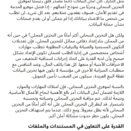
مثل التكرار، كان أمان البيانات دائمًا مصدر قلق رئيسيًا لموفري
التخزين السحابي وجزءًا من نموذج أعمالهم - إذا فشل موفرو الخدمة
في تقديم الأمان، فسوف يفقدون عملاءهم. بعد كل شيء، لن تطلب
من شخص ما الاعتناء ببياناتك إذا لم يتمكن أو لن يقدم ضمانات
بشأن حماية البيانات.
ولكن هل التخزين السحابي أكثر أمانًا من التخزين المحلي؟ في حين أنه
من الممكن بناء إعداد دفاعي مماثل للتخزين المحلي، فإن تعديلات
التكوين المستمرة والصيانة والترقيات المطلوبة تتطلب مهارات
أشخاص متخصصين في إدارة الطلب لضمان تكوين الإعداد بشكل
صحيح وأن لديه القدرة على اتخاذ إجراءات استباقية للتخفيف من
الاختراقات الأمنية أو منعها. كل هذا يكلف المال، وعند التنافس مع
متطلبات الميزانية الأخرى في مؤسسة لا يكون فيها تخزين البيانات
نقطة البيع الفريدة، سيكون من الصعب تأمين التمويل.
بالنسبة لموفري التخزين السحابي، فإن امتلاك المهارات والموارد
اللازمة لضمان أمان البيانات أمر بالغ الأهمية لنجاح الأعمال الأساسية.
ونتيجةً لذلك، تتم مراقبة التخزين السحابي وصيانته وتحسينه
باستمرار. قد يُنظر إلى التخزين المحلي على أنه أكثر أمانًا من التخزين
السحابي لأنه يظل معزولاً. ومع ذلك، عندما يتم استهداف التخزين
المحلي، يكون خطر حدوث مشكلة أمان أكبر.
القدرة على التعاون في المستندات والملفات