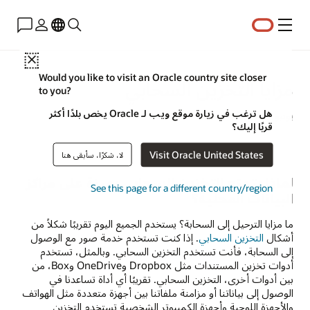
القائمة
Close
Would you like to visit an Oracle country site closer
مزايا التخزين السحابي
to you?
هل ترغب في زيارة موقع ويب لـ Oracle يخص بلدًا أكثر
يونيو 17؜ 2022
قربًا إليك؟
Visit Oracle United States
لا، شكرًا، سأبقى هنا
لماذا يتمتع التخزين السحابي بميزة على مراكز
See this page for a different country/region
البيانات المحلية؟
ما مزايا الترحيل إلى السحابة؟ يستخدم الجميع اليوم تقريبًا شكلاً من
أشكال
التخزين السحابي
. إذا كنت تستخدم خدمة صور مع الوصول
إلى السحابة، فأنت تستخدم التخزين السحابي. وبالمثل، تستخدم
أدوات تخزين المستندات مثل Dropbox وOneDrive وBox، من
بين أدوات أخرى، التخزين السحابي. تقريبًا أي أداة تساعدنا في
الوصول إلى بياناتنا أو مزامنة ملفاتنا بين أجهزة متعددة مثل الهواتف
والأجهزة اللوحية وأجهزة الكمبيوتر الشخصية تستخدم التخزين