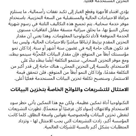
التخزين المستخدمة فعليًا.
يؤدي اقتناء الأجهزة وقطع الغيار إلى تكبد نفقات رأسمالية، ما يستلزم
مراعاة الاحتياجات الحالية والمستقبلية من السعة التخزينية. باستخدام
موفر خدمة سحابية، يتم تجميع هذه التكاليف الثابتة في رسوم شهرية
يمكن التنبؤ بها، ما يخلق ميزانية متسقة مقابل اتفاقيات مستوى
الخدمة المتوقعة لأداء تكنولوجيا المعلومات. وهذا يعني أن مقدار
التخزين المقدم يرتبط ارتباطًا مباشرًا بالاحتياجات الحالية، وليس بما
قد تكون هناك حاجة إليه في غضون ستة أشهر أو سنة. إذا كان نمو
مؤسستك أبطأ من المتوقع، فإن مقدار البيانات المُخزَّنة سينمو ببطء،
ومع موفر التخزين السحابي، ستنمو التكلفة أيضًا ببطء بناءً على
الاستخدام. بالنسبة إلى التخزين المحلي، هناك حاجة إلى قدر أكبر من
التكلفة مقدمًا، وإذا كان النمو أبطأ من المتوقع، فلن تتحقق قيمة
الاستثمار، وستصبح تكلفة تخزين البيانات المستخدمة فعليًا أعلى.
الامتثال للتشريعات واللوائح الخاصة بتخزين البيانات
التكنولوجيا أداة تمكين عظيمة، ولكن مع هذا التمكين يأتي خطر سوء
الاستخدام والانتهاك (سواء كان عرضيًا أو متعمدًا). تطورت التشريعات
لتغطي تخزين البيانات والخصوصية بقوانين واسعة النطاق. كلما كانت
المؤسسة أكبر، زادت التشريعات التي يجب الامتثال لها - وتزداد
المتطلبات بشكل أكبر بالنسبة للشركات العالمية.