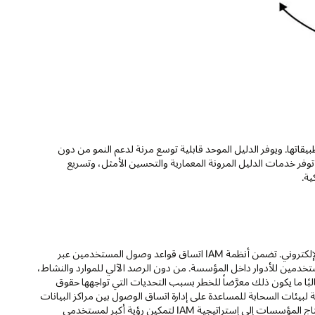
تعددة وتسمح لـ ISVs بتجميع الدليل في تطبيقاتها. ويوفر الدليل الموحد قابلية توسع مرنة لدعم النمو من دون
. توفر خدمات الدليل المرونة المعمارية والتحسين الأمثل، وتسريع
ية.
تعد IAM أداة بالغة الأهمية لحماية موارد المؤسسة من تهديدات أمن الفضاء الإلكتروني. تضمن أنظمة IAM اتساق قواعد وصول المستخدمين عبر
خدمين للأدوار داخل المؤسسة. من دون الرصد الآلي للموارد والنشاط،
ا ما يكون ذلك معرَّضاً للخطر بسبب التحديات التي تواجهها حقوق
ة لبيئات السحابة للمساعدة على إدارة اتساق الوصول بين مراكز البيانات
المحلية والعديد من الخدمات السحابية. لمنع الهجمات على أساس الهوية، تحتاج المؤسسات إلى إستراتيجية IAM لتمكين رؤية أكبر لمستخدمي