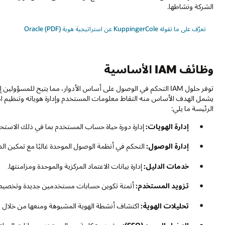
الشركة ونشاطها.
تعرَّف على ما تقوله KuppingerCole عن استراتيجية هوية Oracle (PDF)
وظائف IAM الأساسية
توفر حلول IAM التحكم في الوصول على أساس الأدوار، مما يتيح للمسؤ
يشمل الهدف الأساس منه التقاط معلومات المستخدم وإدارة هوياته وتنظيم امتي
الرئيسة ما يلي:
إدارة الهويات:
إدارة دورة حياة حساب المستخدم بما في ذلك الاستحق
إدارة الوصول:
التحكم في أنظمة الوصول الموحدة غالبًا مع تمكين الدخول الموحد (SSO) والمصادقة الم
خدمات الدليل:
إدارة بيانات الاعتماد المركزية والموحدة ومزامنتها.
تزويد المستخدم:
أتمتة تكوين حسابات مستخدمين جديدة وتخصيص
تحليلات الهوية:
اكتشاف أنشطة الهوية المشبوهة ومنعها من خلال الت