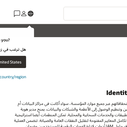
o you?
هل ترغب في زيارة موقع ويب لـ e
nited States
t country/region
ات المستخدمين واستحقاقاتهم عبر جميع موارد المؤسسة، سواء أكانت في مراكز البيانات أم
 وتنظيم الوصول إلى الأنظمة والشبكات والبيانات. يمنح مدير هوية
يقات والخدمات السحابية والمحلية. تمكن المنظمات أيضا استراتيجية
امل المعايير المفتوحة لتقليل النفقات العامة والصيانة. تتضمن العملية
التحقق من هويات المستخدم وحقوق الوصول المرتبطة بها إلى نظام معين. توفر حلول IAM أدوات لإدارة الهويات الرقمية للمستخدمين وضمان