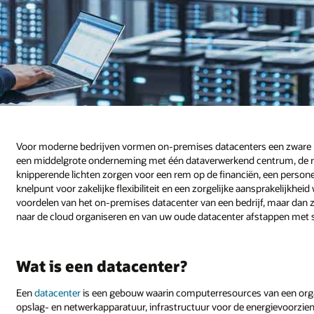
Voor moderne bedrijven vormen on-premises datacenters een zware bel
een middelgrote onderneming met één dataverwerkend centrum, de ra
knipperende lichten zorgen voor een rem op de financiën, een person
knelpunt voor zakelijke flexibiliteit en een zorgelijke aansprakelijkhe
voordelen van het on-premises datacenter van een bedrijf, maar dan 
naar de cloud organiseren en van uw oude datacenter afstappen met s
Wat is een datacenter?
Een
datacenter
is een gebouw waarin computerresources van een organ
opslag- en netwerkapparatuur, infrastructuur voor de energievoorzi