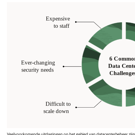
Veelvoorkomende uitdagingen op het gebied van datacenterbeheer zijn 