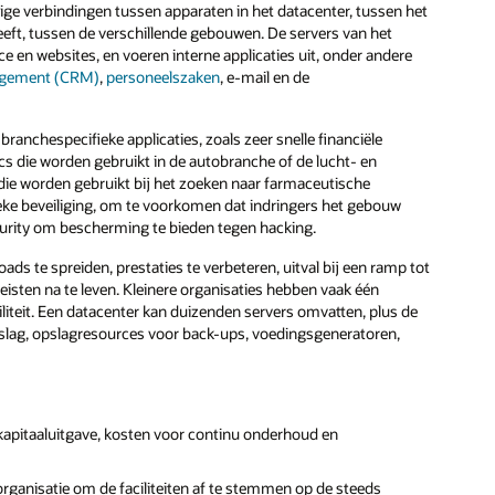
ige verbindingen tussen apparaten in het datacenter, tussen het
eeft, tussen de verschillende gebouwen. De servers van het
 en websites, en voeren interne applicaties uit, onder andere
agement (CRM)
,
personeelszaken
, e-mail en de
ranchespecifieke applicaties, zoals zeer snelle financiële
s die worden gebruikt in de autobranche of de lucht- en
ie worden gebruikt bij het zoeken naar farmaceutische
ke beveiliging, om te voorkomen dat indringers het gebouw
urity om bescherming te bieden tegen hacking.
ds te spreiden, prestaties te verbeteren, uitval bij een ramp tot
isten na te leven. Kleinere organisaties hebben vaak één
ciliteit. Een datacenter kan duizenden servers omvatten, plus de
opslag, opslagresources voor back-ups, voedingsgeneratoren,
 kapitaaluitgave, kosten voor continu onderhoud en
n organisatie om de faciliteiten af te stemmen op de steeds