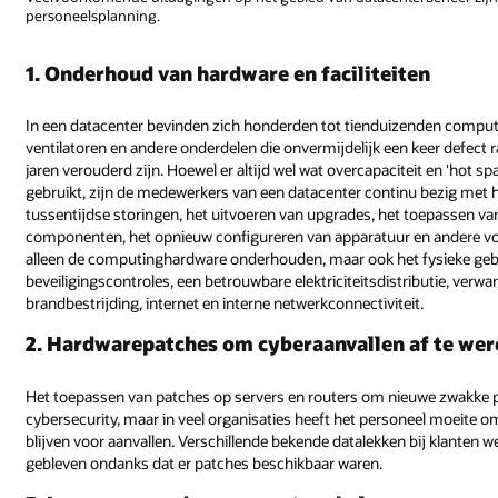
personeelsplanning.
1. Onderhoud van hardware en faciliteiten
In een datacenter bevinden zich honderden tot tienduizenden comput
ventilatoren en andere onderdelen die onvermijdelijk een keer defect r
jaren verouderd zijn. Hoewel er altijd wel wat overcapaciteit en 'hot 
gebruikt, zijn de medewerkers van een datacenter continu bezig met 
tussentijdse storingen, het uitvoeren van upgrades, het toepassen van
componenten, het opnieuw configureren van apparatuur en andere vo
alleen de computinghardware onderhouden, maar ook het fysieke ge
beveiligingscontroles, een betrouwbare elektriciteitsdistributie, verw
brandbestrijding, internet en interne netwerkconnectiviteit.
2. Hardwarepatches om cyberaanvallen af te wer
Het toepassen van patches op servers en routers om nieuwe zwakke ple
cybersecurity, maar in veel organisaties heeft het personeel moeite
blijven voor aanvallen. Verschillende bekende datalekken bij klante
gebleven ondanks dat er patches beschikbaar waren.