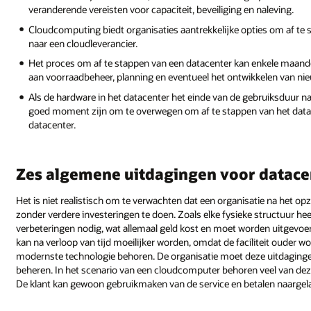
veranderende vereisten voor capaciteit, beveiliging en naleving.
Cloudcomputing biedt organisaties aantrekkelijke opties om af te
naar een cloudleverancier.
Het proces om af te stappen van een datacenter kan enkele maande
aan voorraadbeheer, planning en eventueel het ontwikkelen van nie
Als de hardware in het datacenter het einde van de gebruiksduur nade
goed moment zijn om te overwegen om af te stappen van het datace
datacenter.
Zes algemene uitdagingen voor datace
Het is niet realistisch om te verwachten dat een organisatie na het o
zonder verdere investeringen te doen. Zoals elke fysieke structuur 
verbeteringen nodig, wat allemaal geld kost en moet worden uitgevo
kan na verloop van tijd moeilijker worden, omdat de faciliteit ouder wo
modernste technologie behoren. De organisatie moet deze uitdaginge
beheren. In het scenario van een cloudcomputer behoren veel van deze
De klant kan gewoon gebruikmaken van de service en betalen naargela