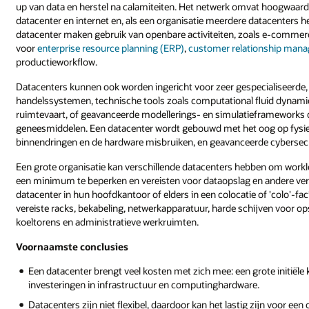
up van data en herstel na calamiteiten. Het netwerk omvat hoogwaard
datacenter en internet en, als een organisatie meerdere datacenters h
datacenter maken gebruik van openbare activiteiten, zoals e-commerce
voor
enterprise resource planning (ERP)
,
customer relationship man
productieworkflow.
Datacenters kunnen ook worden ingericht voor zeer gespecialiseerde, b
handelssystemen, technische tools zoals computational fluid dynamic
ruimtevaart, of geavanceerde modellerings- en simulatieframeworks d
geneesmiddelen. Een datacenter wordt gebouwd met het oog op fysie
binnendringen en de hardware misbruiken, en geavanceerde cybersec
Een grote organisatie kan verschillende datacenters hebben om workloa
een minimum te beperken en vereisten voor dataopslag en andere vere
datacenter in hun hoofdkantoor of elders in een colocatie of 'colo'-fa
vereiste racks, bekabeling, netwerkapparatuur, harde schijven voor 
koeltorens en administratieve werkruimten.
Voornaamste conclusies
Een datacenter brengt veel kosten met zich mee: een grote initiële
investeringen in infrastructuur en computinghardware.
Datacenters zijn niet flexibel, daardoor kan het lastig zijn voor ee