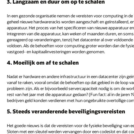
3. Langzaam en duur om op te schalen
In een gezonde organisatie nemen de vereisten voor computing in de l
geheel nieuwe hardwareracks worden aangeschaft en geïnstalleerd, e
apparatuur. Het proces van het specificeren van nieuwe apparatuur en 
integreren van die apparatuur, kan weken of maanden duren, en soms z
gereageerd op veranderingen, tenzij het datacenter al over voldoend
voldoen. Als de behoeften voor computing groter worden dan de fysie
vastgoed- en kapitaalinvesteringen worden genomen.
4. Moeilijk om af te schalen
Nadat er hardware en andere infrastructuur in een datacenter zijn geïns
vanaf te raken, vooral omdat de behoeften op dat gebied in de loop va
probleem zijn. Als er bijvoorbeeld servercapaciteit nodig is om de wo
rest van het jaar met die apparatuur gedaan? (Fun fact: al in de jare
bedrijven geld konden verdienen met hun ongebruikte overtollige com
5. Steeds veranderende beveiligingsvereisten
Het goede nieuws is dat de vereisten voor de fysieke beveiliging van
Sloten met een sleutel werden vervangen door een codeslot en dat c