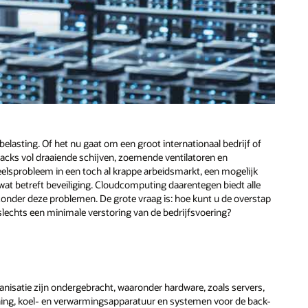
asting. Of het nu gaat om een groot internationaal bedrijf of
cks vol draaiende schijven, zoemende ventilatoren en
eelsprobleem in een toch al krappe arbeidsmarkt, een mogelijk
id wat betreft beveiliging. Cloudcomputing daarentegen biedt alle
zonder deze problemen. De grote vraag is: hoe kunt u de overstap
lechts een minimale verstoring van de bedrijfsvoering?
isatie zijn ondergebracht, waaronder hardware, zoals servers,
ening, koel- en verwarmingsapparatuur en systemen voor de back-