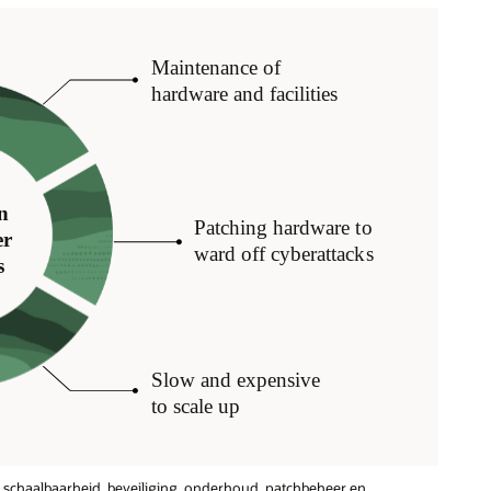
schaalbaarheid, beveiliging, onderhoud, patchbeheer en