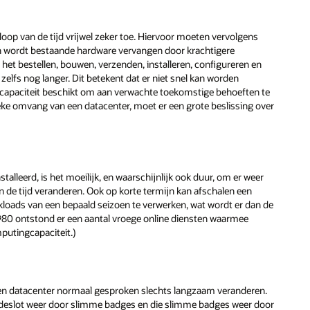
oop van de tijd vrijwel zeker toe. Hiervoor moeten vervolgens
n wordt bestaande hardware vervangen door krachtigere
het bestellen, bouwen, verzenden, installeren, configureren en
elfs nog langer. Dit betekent dat er niet snel kan worden
e capaciteit beschikt om aan verwachte toekomstige behoeften te
ke omvang van een datacenter, moet er een grote beslissing over
talleerd, is het moeilijk, en waarschijnlijk ook duur, om er weer
n de tijd veranderen. Ook op korte termijn kan afschalen een
rkloads van een bepaald seizoen te verwerken, wat wordt er dan de
n 1980 ontstond er een aantal vroege online diensten waarmee
putingcapaciteit.)
 een datacenter normaal gesproken slechts langzaam veranderen.
odeslot weer door slimme badges en die slimme badges weer door