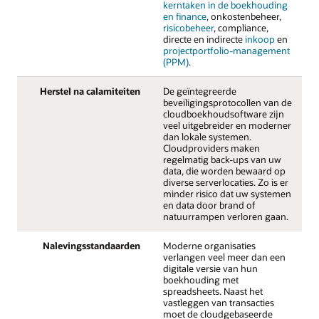
kerntaken in de boekhouding
en finance
, onkostenbeheer,
risicobeheer
, compliance,
directe en indirecte
inkoop
en
projectportfolio-management
(PPM)
.
Herstel na calamiteiten
De geïntegreerde
beveiligingsprotocollen van de
cloudboekhoudsoftware zijn
veel uitgebreider en moderner
dan lokale systemen.
Cloudproviders maken
regelmatig back-ups van uw
data, die worden bewaard op
diverse serverlocaties. Zo is er
minder risico dat uw systemen
en data door brand of
natuurrampen verloren gaan.
Nalevingsstandaarden
Moderne organisaties
verlangen veel meer dan een
digitale versie van hun
boekhouding met
spreadsheets. Naast het
vastleggen van transacties
moet de cloudgebaseerde