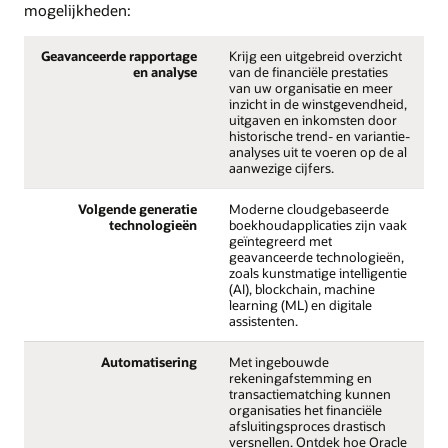
mogelijkheden:
Geavanceerde rapportage
Krijg een uitgebreid overzicht
en analyse
van de financiële prestaties
van uw organisatie en meer
inzicht in de winstgevendheid,
uitgaven en inkomsten door
historische trend- en variantie-
analyses uit te voeren op de al
aanwezige cijfers.
Volgende generatie
Moderne cloudgebaseerde
technologieën
boekhoudapplicaties zijn vaak
geïntegreerd met
geavanceerde technologieën,
zoals kunstmatige intelligentie
(AI), blockchain, machine
learning (ML) en digitale
assistenten.
Automatisering
Met ingebouwde
rekeningafstemming en
transactiematching kunnen
organisaties het financiële
afsluitingsproces drastisch
versnellen. Ontdek hoe Oracle