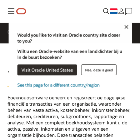
Menu
Close
Overzicht
ERP voor branches
Would you like to visit an Oracle country site closer
to you?
Wilt u een Oracle-website van een land dichter bij u
in de buurt bezoeken?
Visit Oracle United States
Nee, deze is goed
Wat is boekhoudsoftware?
See this page for a different country/region
Boekhoudsoftware beheert en registreert de dagelijkse
financiële transacties van een organisatie, waaronder
beheer van vaste activa, kostenbeheer, inkomstenbeheer,
debiteuren, crediteuren, subgrootboek, rapportage en
analyse. Met een compleet boekhoudsysteem kunt u de
activa, passiva, inkomsten en uitgaven van een
organisatie bijhouden. Deze transacties belanden