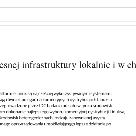
Wo
Cz
 i w chmurze
Se
inuksa,
Bezpłatna chmura Oracle
Cloud Free Tier
Twórz, testuj i wdrażaj aplikacje w