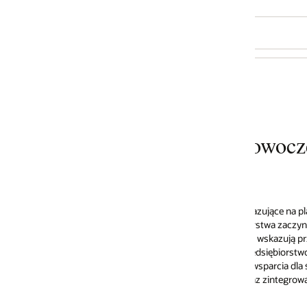
woczesnej infrastruktury lokalnie
azujące na platformie Linux są najczęściej wykorzystywanymi systemami
rstwa zaczynają również polegać na komercyjnych dystrybucjach Linuksa
co wskazują przeprowadzone przez IDC badania udziału w rynku środowisk
dsiębiorstwom dokonanie najlepszego wyboru komercyjnej dystrybucji L
sparcia dla środowisk heterogenicznych, rodzaju zapewnianej asysty
oraz zintegrowanego oprzyrządowania umożliwiającego lepsze działanie po