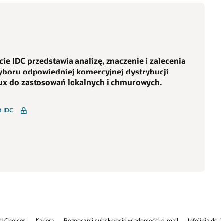
Oracle Cloud – za darmo.
Zarejestruj się
a
Skontaktuj się z nami
Chcesz dowiedzieć się więcej?
Skontaktuj się z jednym z naszych
najlepszych ekspertów branżowych.
Kontakt
Infolinia ds. integralności
Skontaktuj się z nami