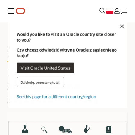
Menu
Close
Would you like to visit an Oracle country site closer
to you?
Prezentacja produktu Oracle Fusion Cloud Fleet
Czy chcesz odwiedzić witrynę Oracle z sąsiedniego
Management
kraju?
Visit Oracle United States
Kompletne i
zintegrowane
Dziękuję, pozostanę tutaj.
zarządzanie flotą
See this page for a different country/region