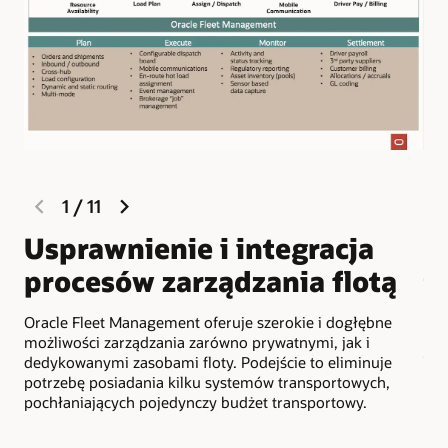
previous
next
1
/
11
slide
slide
Usprawnienie i integracja
Z
procesów zarządzania flotą
t
d
Oracle Fleet Management oferuje szerokie i dogłębne
możliwości zarządzania zarówno prywatnymi, jak i
Łąc
dedykowanymi zasobami floty. Podejście to eliminuje
geo
potrzebę posiadania kilku systemów transportowych,
int
pochłaniających pojedynczy budżet transportowy.