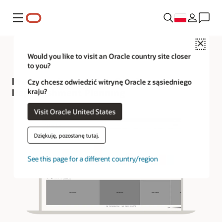
Menu
Close
Would you like to visit an Oracle country site closer
to you?
Prezentacja produktu Oracle
Czy chcesz odwiedzić witrynę Oracle z sąsiedniego
Replenishment Planning
kraju?
Visit Oracle United States
Dziękuję, pozostanę tutaj.
See this page for a different country/region