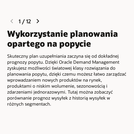
previous
next
1
/
12
slide
slide
Wykorzystanie planowania
Z
opartego na popycie
Wzo
zna
Skuteczny plan uzupełniania zaczyna się od dokładnej
zap
prognozy popytu. Dzięki Oracle Demand Management
seg
zyskujesz możliwości światowej klasy rozwiązania do
Na 
planowania popytu, dzięki czemu możesz łatwo zarządzać
kos
wprowadzaniem nowych produktów na rynek,
Tut
produktami o niskim wolumenie, sezonowością i
nis
zdarzeniami jednorazowymi. Tutaj można zobaczyć
porównanie prognoz wysyłek z historią wysyłek w
różnych segmentach.