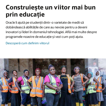
Construiește un viitor mai bun
prin educaţie
Oracle îi ajută pe studenţii dintr-o varietate de medii să
dobândească abilităţile de care au nevoie pentru a deveni
inovatori şi lideri în domeniul tehnologiei. Află mai multe despre
programele noastre de educaţie şi vezi cum poţi ajuta.
despre
Descoperă cum definim viitorul
cum
să
construieşti
viitorul