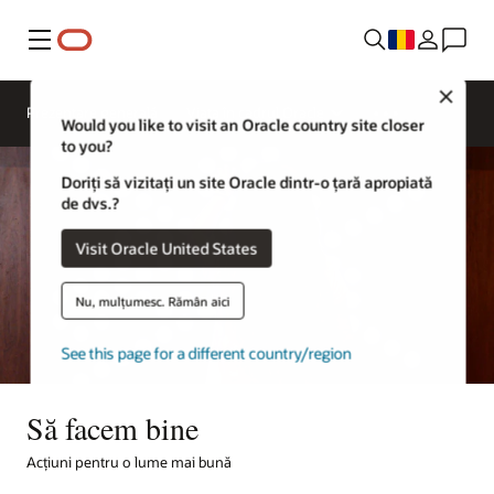
Menu
Close
Prezentare generală
Viața în cadrul Oracle
Would you like to visit an Oracle country site closer
to you?
Doriți să vizitați un site Oracle dintr-o țară apropiată
de dvs.?
Visit Oracle United States
Nu, mulțumesc. Rămân aici
See this page for a different country/region
Să facem bine
Acțiuni pentru o lume mai bună