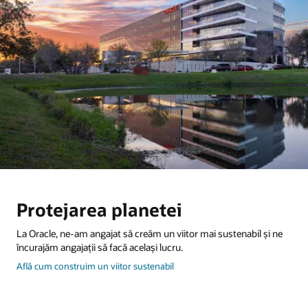
Protejarea planetei
La Oracle, ne-am angajat să creăm un viitor mai sustenabil și ne
încurajăm angajații să facă același lucru.
despre
Află cum construim un viitor sustenabil
cum
poţi
proteja