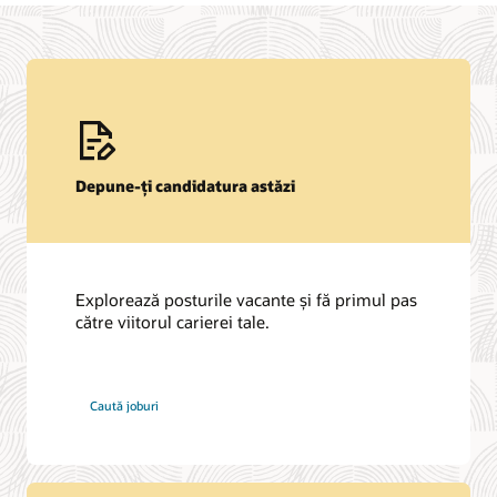
planeta
Depune-ți candidatura astăzi
Explorează posturile vacante și fă primul pas
către viitorul carierei tale.
la
Caută joburi
Oracle