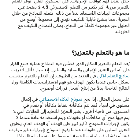
خلال تعزيز فهم عواقب الإجراءات. على المستوى الفني، يوفر التعلم
بالتعزيز مرونة أكبر بكثير من التعلم الاستقرائي لأنه لا يعتمد على
مجموعات البيانات المُسماة. بدلاً من ذلك، تتعلم النماذج من خلال
التجربة، مما ينشئ قابلية للتكيف تؤدي إلى مجموعة أوسع من
الحلول عبر مجموعة كاملة من النجاح. يمكن للنماذج التكيف مع
الظروف.
ما هو بالتعلم بالتعزيز؟
يُعد التعلم بالتعزيز المكان الذي تحسِّن فيه النماذج عملية صنع القرار
على أساس التعزيز الإيجابي والمحايد والسلبي. إنه خيار فعَّال لتدريب
نماذج التعلم الآلي
في العديد من الظروف. إن التعلم بالتعزيز مناسب
بشكل خاص عندما يكون الهدف هو فهم الاستراتيجيات الكامنة وراء
النتائج الناجحة بدلاً من إنتاج أشجار قرارات أوضوح.
على سبيل المثال، إذا نجح
نموذج الذكاء الاصطناعي
في إكمال
مستوى في لعبة، فقد تتم مكافأته بنقاط مكافأة أو تقدم في
المستوى. من ناحية أخرى، يشير التعزيز المُحايد إلى الحالات التي لا
يتم فيها منح أي مكافآت أو عقوبات ويتم استخدامه عادةً عندما لا
يكون لإجراءات النموذج تأثير كبير على الهدف أو الهدف العام. ينطوي
التعزيز السلبي على عقوبات عندما يقوم النموذج بإجراءات غير مرغوب
فيها أو يفشل في تحقيق النتيجة المرجوة. على سبيل المثال، إذا