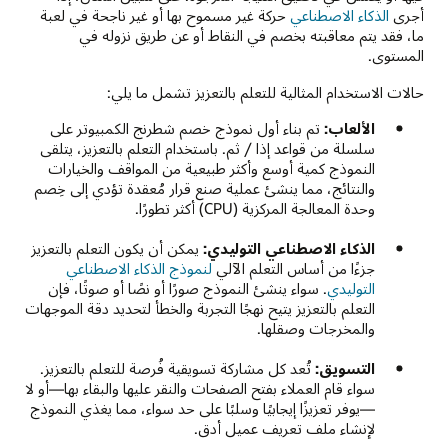
أجرى
الذكاء الاصطناعي
حركة غير مسموح بها أو غير ناجحة في لعبة
ما، فقد يتم معاقبته بخصم في النقاط أو عن طريق نزوله في
المستوى.
حالات الاستخدام المثالية للتعلم بالتعزيز تشمل ما يلي:
الألعاب:
تم بناء أول نموذج خصم شطرنج الكمبيوتر على
سلسلة من قواعد إذا / ثم. باستخدام التعلم بالتعزيز، يتلقى
النموذج كمية أوسع وأكثر طبيعية من المواقف والخيارات
والنتائج، مما ينشئ عملية صنع قرار مُعقدة تؤدي إلى خِصم
وحدة المعالجة المركزية (CPU) أكثر تطورًا.
الذكاء الاصطناعي التوليدي:
يمكن أن يكون التعلم بالتعزيز
جزءًا من أساس التعلم الآلي
لنموذج الذكاء الاصطناعي
التوليدي
. سواء ينشئ النموذج صورًا أو نصًا أو صوتًا، فإن
التعلم بالتعزيز يتيح نهجًا التجربة والخطأ لتحديد دقة الموجهات
والمخرجات وصقلها.
التسويق:
تُعد كل مشاركة تسويقية فُرصة للتعلم بالتعزيز.
سواء قام العملاء بفتح الصفحات والنقر عليها والبقاء بها—أو لا
—يوفر تعزيزًا إيجابيًا وسلبًا على حد سواء، مما يغذي النموذج
لإنشاء ملف تعريف عميل أدق.