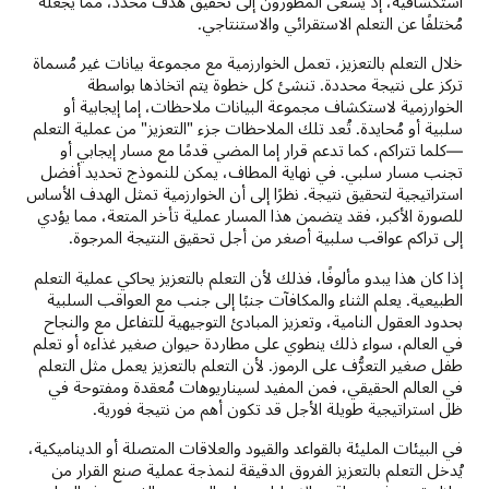
استكشافية، إذ يسعى المطورون إلى تحقيق هدف محدد، مما يجعله
مُختلفًا عن التعلم الاستقرائي والاستنتاجي.
خلال التعلم بالتعزيز، تعمل الخوارزمية مع مجموعة بيانات غير مُسماة
تركز على نتيجة محددة. تنشئ كل خطوة يتم اتخاذها بواسطة
الخوارزمية لاستكشاف مجموعة البيانات ملاحظات، إما إيجابية أو
سلبية أو مُحايدة. تُعد تلك الملاحظات جزء "التعزيز" من عملية التعلم
—كلما تتراكم، كما تدعم قرار إما المضي قدمًا مع مسار إيجابي أو
تجنب مسار سلبي. في نهاية المطاف، يمكن للنموذج تحديد أفضل
استراتيجية لتحقيق نتيجة. نظرًا إلى أن الخوارزمية تمثل الهدف الأساس
للصورة الأكبر، فقد يتضمن هذا المسار عملية تأخر المتعة، مما يؤدي
إلى تراكم عواقب سلبية أصغر من أجل تحقيق النتيجة المرجوة.
إذا كان هذا يبدو مألوفًا، فذلك لأن التعلم بالتعزيز يحاكي عملية التعلم
الطبيعية. يعلم الثناء والمكافآت جنبًا إلى جنب مع العواقب السلبية
بحدود العقول النامية، وتعزيز المبادئ التوجيهية للتفاعل مع والنجاح
في العالم، سواء ذلك ينطوي على مطاردة حيوان صغير غذاءه أو تعلم
طفل صغير التعرُّف على الرموز. لأن التعلم بالتعزيز يعمل مثل التعلم
في العالم الحقيقي، فمن المفيد لسيناريوهات مُعقدة ومفتوحة في
ظل استراتيجية طويلة الأجل قد تكون أهم من نتيجة فورية.
في البيئات المليئة بالقواعد والقيود والعلاقات المتصلة أو الديناميكية،
يُدخل التعلم بالتعزيز الفروق الدقيقة لنمذجة عملية صنع القرار من