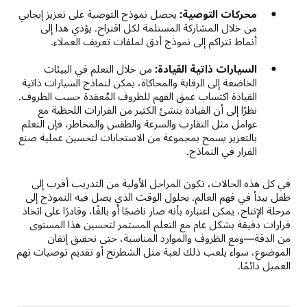
محركات التوصية:
يحصل نموذج التوصية على تعزيز إيجابي
من خلال المشاركة المستلمة لكل اقتراح. يؤدي هذا إلى
أنماط تتراكم إلى نموذج أدق لملفات تعريف العملاء.
السيارات ذاتية القيادة:
من خلال التعلم في البيئات
الخاضعة إلى الرقابة والمحاكاة، يمكن لنماذج السيارات ذاتية
القيادة اكتساب عمق الفهم للظروف المُعقدة حسب الظروف.
نظرًا إلى أن القيادة ينشئ الكثير من القرارات اللحظية مع
عوامل مثل التقارب والسرعة والطقس والمخاطر، فإن التعلم
بالتعزيز يسمح بمجموعة من الاستجابات لتحسين عملية صنع
القرار في النماذج.
في كل هذه الحالات، تكون المراحل الأولية من التدريب أقرب إلى
طفل يبدأ في فهم العالم. بحلول الوقت الذي يصل فيه النموذج إلى
مرحلة الإنتاج، يمكن اعتباره بأنه صار ناضجًا أو بالغًا، وقادرًا على اتخاذ
قرارات دقيقة بشكل عام مع التعلم المستمر لتحسين هذا المستوى
من الدقة—ومع الظروف والموارد المناسبة، حتى تحقيق إتقان
الموضوع، سواء يلعب ذلك لعبة مثل الشطرنج أو تقديم توصيات تهم
العميل دائمًا.