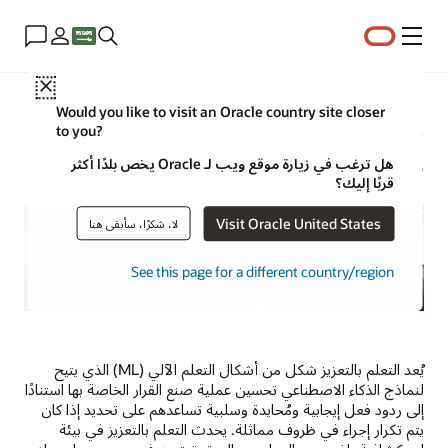
القائمة
Close
Would you like to visit an Oracle country site closer
ما هو بالتعلم بالتعزيز؟
to you?
هل ترغب في زيارة موقع ويب لـ Oracle يخص بلدًا أكثر
مايكل تشن | خبير استراتيجيات المحتوى | 3 أبريل 2024
قربًا إليك؟
Visit Oracle United States
لا، شكرًا، سأبقى هنا
See this page for a different country/region
يُعد التعلم بالتعزيز شكل من أشكال التعلم الآلي (ML) الذي يتيح
لنماذج الذكاء الاصطناعي تحسين عملية صنع القرار الخاصة بها استنادًا
إلى ردود فعل إيجابية ومُحايدة وسلبية تساعدهم على تحديد إذا كان
يتم تكرار إجراء في ظروف مماثلة. يحدث التعلم بالتعزيز في بيئة