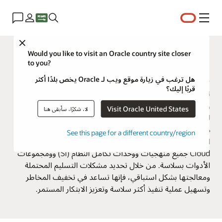
القائمة
Close
Oracle Customer Success Services
Would you like to visit an Oracle country site closer
to you?
معايير الجودة لـ Oracle Cloud
هل ترغب في زيارة موقع ويب لـ Oracle يخص بلدًا أكثر
قربًا إليك؟
تم تصميم معايير جودة Oracle Cloud لدعم العملاء والمنفذين
وOracle بشكل استباقي وتضمين جميع المتطلبات اللازمة
Visit Oracle United States
لا، شكرًا، سأبقى هنا
لتسهيل تنفيذ Oracle Cloud بنجاح. تتضمن أفضل الممارسات
هذه المعرفة الجماعية والدروس المُستفادة من آلاف عمليات
See this page for a different country/region
التنفيذ الناجحة في جميع أنحاء العالم. تكمل معايير جودة Oracle
Cloud جميع منهجيات ووحدات تكامل النظام (SI) وومجموعات
الأدوات بسلاسة. من خلال تحديد مشكلات التسليم المحتملة
ومعالجتها بشكل استباقي، فإنها تساعد في تخفيف المخاطر
وتسهيل عملية تنفيذ أكثر سلاسة وتعزيز الابتكار المستمر.