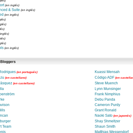
glés)
ort
(en inglés)
nced & Suite
(en inglés)
ed
(en inglés)
glés)
glés)
lés)
inglés)
glés)
glés)
ols
(en inglés)
 Bloggers
Rodrigues
Kuassi Mensah
(en portugués)
izu
Código ADF
(en castellano)
(en castella
Vásquez
Steve Muench
(en castellano)
lla
Lynn Munsinger
rpenström
Frank Nimphius
rke
Debu Panda
avison
Cameron Purdy
lls
Grant Ronald
ncan
Naoki Sato
(en japonés)
burger
Shay Shmeltzer
rt Team
Shaun Smith
enis
Matthias Wessendorf