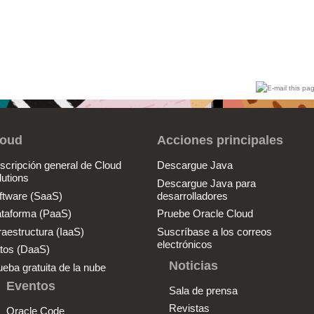
loud
Acciones principales
scripción general de Cloud
Descargue Java
lutions
Descargue Java para
ftware (SaaS)
desarrolladores
ataforma (PaaS)
Pruebe Oracle Cloud
raestructura (IaaS)
Suscríbase a los correos
electrónicos
tos (DaaS)
Noticias
ueba gratuita de la nube
Eventos
Sala de prensa
Revistas
Oracle Code