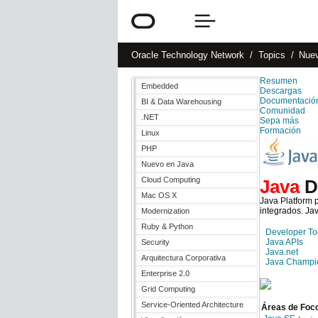
Oracle
Technology Network
Topics
Nue
Resumen
Embedded
Descargas
Documentació
BI & Data Warehousing
Comunidad
.NET
Sepa más
Formación
Linux
PHP
Nuevo en Java
Cloud Computing
Java
D
Mac OS X
Java Platform 
integrados. Jav
Modernization
Ruby & Python
Developer To
Java APIs
Security
Java.net
Arquitectura Corporativa
Java Champi
Enterprise 2.0
Grid Computing
Service-Oriented Architecture
Áreas de Foc