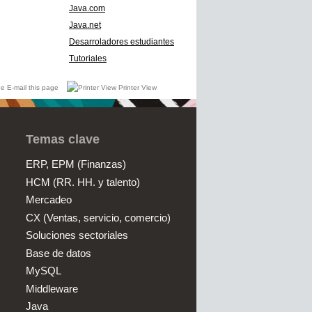
Java.com
Java.net
Desarroladores estudiantes
Tutoriales
E-mail this page
Printer View
Temas clave
ERP, EPM (Finanzas)
HCM (RR. HH. y talento)
Mercadeo
CX (Ventas, servicio, comercio)
Soluciones sectoriales
Base de datos
MySQL
Middleware
Java