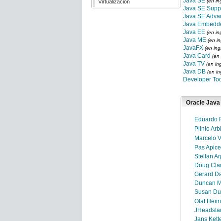
Java SE
(en in
Virtualización
Java SE Supp
Java SE Adva
Java Embedd
Java EE
(en in
Java ME
(en in
JavaFX
(en ing
Java Card
(en 
Java TV
(en in
Java DB
(en in
Developer To
Oracle Java
Eduardo 
Plinio Arb
Marcelo 
Pas Apice
Stellan A
Doug Cla
Gerard D
Duncan Mi
Susan Du
Olaf Heim
JHeadsta
Jans Kett