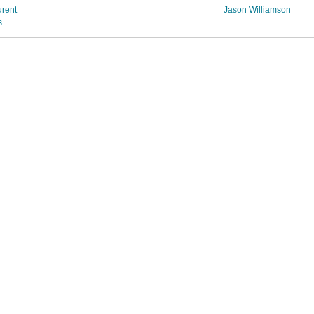
urent
Jason Williamson
s