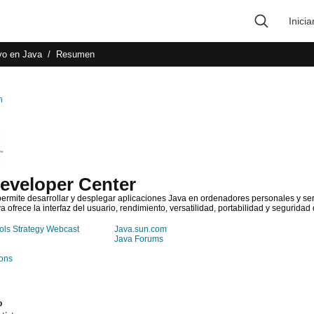
Inicia
Type 2 or more
vo en Java
Resumen
characters for results.
n
eveloper Center
permite desarrollar y desplegar aplicaciones Java en ordenadores personales y ser
a ofrece la interfaz del usuario, rendimiento, versatilidad, portabilidad y segurida
ols Strategy Webcast
Java.sun.com
Java Forums
ons
o