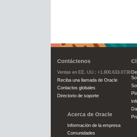
Contáctenos
C
Ventas en EE. UU.: +1.800.633.0738
De
So
Reciba una llamada de Oracle
So
Contactos globales
Pl
Directorio de soporte
Inf
Da
Acerca de Oracle
Pr
Información de la empresa
Comunidades