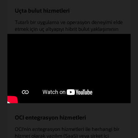
Uçta bulut hizmetleri
Tutarlı bir uygulama ve operasyon deneyimi elde
etmek için uç altyapıyı hibrit bulut yaklaşımının
ayrılmaz bir parçası haline getirin.
Oracle Cloud Observability and
Management
Makine öğrenimi otomasyonunun eyleme
dönüştürülebilir içgörüler oluşturmasına olanak
tanıyan varlıkları ve hizmetleri anında
sorgulamaya yönelik bir
hizmet grubudur
.
OCI entegrasyon hizmetleri
OCI'nin entegrasyon hizmetleri ile herhangi bir
hizmet olarak yazılım (SaaS) veya şirket içi