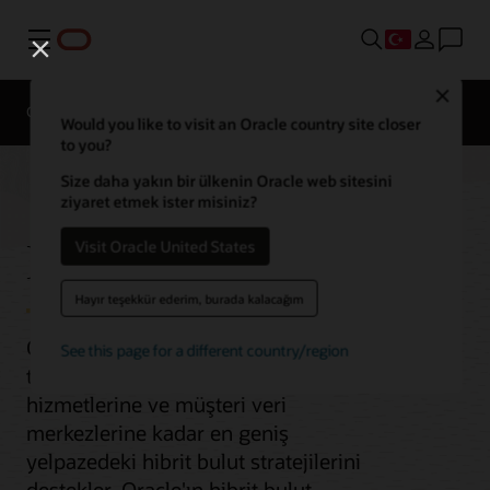
Menü
Close
Genel Bakış
Multicloud
Would you like to visit an Oracle country site closer
to you?
Size daha yakın bir ülkenin Oracle web sitesini
ziyaret etmek ister misiniz?
Hibrit Bulut
Visit Oracle United States
Hayır teşekkür ederim, burada kalacağım
Oracle Cloud Infrastructure (OCI), uçtaki
See this page for a different country/region
taşınabilir cihazlardan bulut
hizmetlerine ve müşteri veri
merkezlerine kadar en geniş
yelpazedeki hibrit bulut stratejilerini
destekler. Oracle'ın hibrit bulut