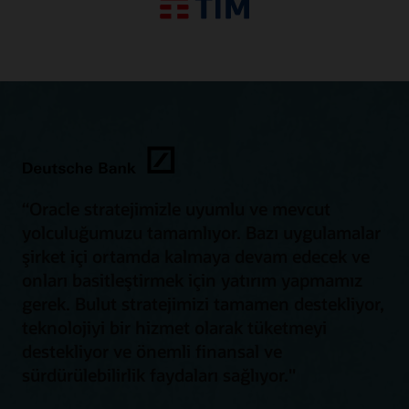
“Oracle stratejimizle uyumlu ve mevcut
yolculuğumuzu tamamlıyor. Bazı uygulamalar
şirket içi ortamda kalmaya devam edecek ve
onları basitleştirmek için yatırım yapmamız
gerek. Bulut stratejimizi tamamen destekliyor,
teknolojiyi bir hizmet olarak tüketmeyi
destekliyor ve önemli finansal ve
sürdürülebilirlik faydaları sağlıyor."