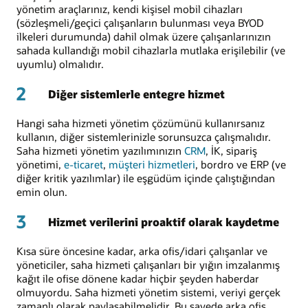
yönetim araçlarınız, kendi kişisel mobil cihazları
(sözleşmeli/geçici çalışanların bulunması veya BYOD
ilkeleri durumunda) dahil olmak üzere çalışanlarınızın
sahada kullandığı mobil cihazlarla mutlaka erişilebilir (ve
uyumlu) olmalıdır.
2
Diğer sistemlerle entegre hizmet
Hangi saha hizmeti yönetim çözümünü kullanırsanız
kullanın, diğer sistemlerinizle sorunsuzca çalışmalıdır.
Saha hizmeti yönetim yazılımınızın
CRM
, İK, sipariş
yönetimi,
e-ticaret
,
müşteri hizmetleri
, bordro ve ERP (ve
diğer kritik yazılımlar) ile eşgüdüm içinde çalıştığından
emin olun.
3
Hizmet verilerini proaktif olarak kaydetme
Kısa süre öncesine kadar, arka ofis/idari çalışanlar ve
yöneticiler, saha hizmeti çalışanları bir yığın imzalanmış
kağıt ile ofise dönene kadar hiçbir şeyden haberdar
olmuyordu. Saha hizmeti yönetim sistemi, veriyi gerçek
zamanlı olarak paylaşabilmelidir. Bu sayede arka ofis