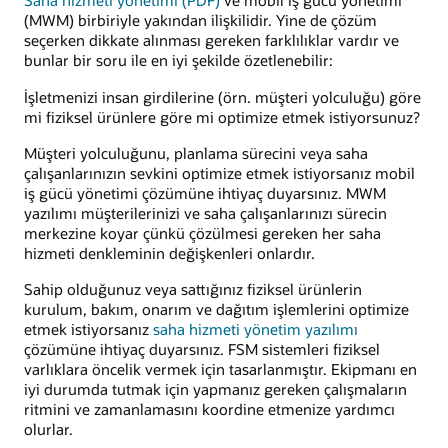
Saha hizmeti yönetimi (PDF)
ve mobil iş gücü yönetimi
(MWM) birbiriyle yakından ilişkilidir. Yine de çözüm
seçerken dikkate alınması gereken farklılıklar vardır ve
bunlar bir soru ile en iyi şekilde özetlenebilir:
İşletmenizi insan girdilerine (örn. müşteri yolculuğu) göre
mi fiziksel ürünlere göre mi optimize etmek istiyorsunuz?
Müşteri yolculuğunu, planlama sürecini veya saha
çalışanlarınızın sevkini optimize etmek istiyorsanız mobil
iş gücü yönetimi çözümüne ihtiyaç duyarsınız. MWM
yazılımı müşterilerinizi ve saha çalışanlarınızı sürecin
merkezine koyar çünkü çözülmesi gereken her saha
hizmeti denkleminin değişkenleri onlardır.
Sahip olduğunuz veya sattığınız fiziksel ürünlerin
kurulum, bakım, onarım ve dağıtım işlemlerini optimize
etmek istiyorsanız
saha hizmeti yönetim yazılımı
çözümüne ihtiyaç duyarsınız. FSM sistemleri fiziksel
varlıklara öncelik vermek için tasarlanmıştır. Ekipmanı en
iyi durumda tutmak için yapmanız gereken çalışmaların
ritmini ve zamanlamasını koordine etmenize yardımcı
olurlar.