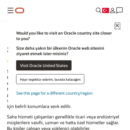
Menü
Close
Would you like to visit an Oracle country site closer
to you?
Saha hizmeti nedir?
Size daha yakın bir ülkenin Oracle web sitesini
ziyaret etmek ister misiniz?
Visit Oracle United States
Saha hizmeti, şirketinizin tesisi yerine, bir müşterinin
tesisindeki ürünlerinizde yapılan tüm çalışmaları ifade
Hayır teşekkür ederim, burada kalacağım
eder. İmalat, yüksek teknoloji sağlık hizmetleri
teknolojileri alanlarında öne çıkan saha hizmetinde
See this page for a different country/region
genellikle çalışanlar veya yükleniciler, ekipman ya da
sistemlere yönelik kurulum, onarım veya bakım işlemleri
için belirli konumlara sevk edilir.
Saha hizmeti çalışanları genellikle ticari veya endüstriyel
müşterilere vasıflı, uzman ve hatta özel hizmetler sağlar.
Bu kişiler çalışan veya yüklenici olabilirler.