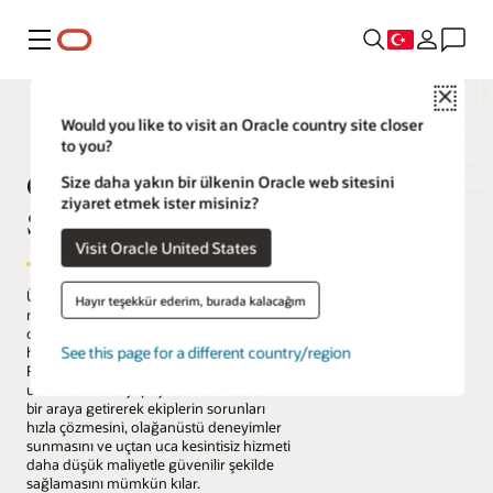
Menü
Close
Would you like to visit an Oracle country site closer
to you?
Oracle Fusion Cloud
Size daha yakın bir ülkenin Oracle web sitesini
ziyaret etmek ister misiniz?
Service
Visit Oracle United States
Üstün hizmet; dijital self servis, iletişim
Hayır teşekkür ederim, burada kalacağım
merkezi veya saha servisi aracılığıyla
olsun, bir şirket ile müşterileri arasındaki
See this page for a different country/region
her etkileşimi birbirine bağlar. Oracle
Fusion Cloud Service, hizmet
uzmanlarını ve yapay zeka temsilcilerini
bir araya getirerek ekiplerin sorunları
hızla çözmesini, olağanüstü deneyimler
sunmasını ve uçtan uca kesintisiz hizmeti
daha düşük maliyetle güvenilir şekilde
sağlamasını mümkün kılar.