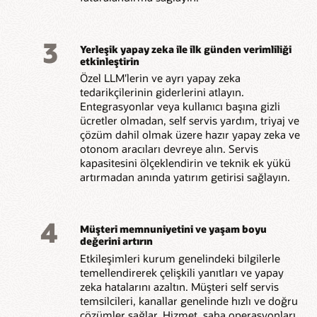
3
Yerleşik yapay zeka ile ilk günden verimliliği
etkinleştirin
Özel LLM'lerin ve ayrı yapay zeka
tedarikçilerinin giderlerini atlayın.
Entegrasyonlar veya kullanıcı başına gizli
ücretler olmadan, self servis yardım, triyaj ve
çözüm dahil olmak üzere hazır yapay zeka ve
otonom aracıları devreye alın. Servis
kapasitesini ölçeklendirin ve teknik ek yükü
artırmadan anında yatırım getirisi sağlayın.
4
Müşteri memnuniyetini ve yaşam boyu
değerini artırın
Etkileşimleri kurum genelindeki bilgilerle
temellendirerek çelişkili yanıtları ve yapay
zeka hatalarını azaltın. Müşteri self servis
temsilcileri, kanallar genelinde hızlı ve doğru
çözümler sağlar. Hizmet, saha operasyonları,