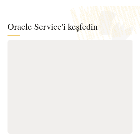
Oracle Service'i keşfedin
Dijital kanallar, hizmet ekipleri ve
dahili yardım masaları genelinde
hizmet çözümlerini otomatikleştirin
Dijital self servis, destekli
Servis temsilcilerinin
destek, saha servisi ve
verimliliğini bilgi rehberliği
dahili yardım masalarında
ve yapay zeka önerileriyle
birleşik, ajan tabanlı bir
artırın.
platformda bağlantılı,
Yapılandırılmış talep
yapay zeka öncelikli
yönetimi, yapılandırılabilir
hizmet sunun.
kuyruklar, rol tabanlı
Hizmet sunumunu yapay
erişim kontrolleri, vaka
zeka destekli
veya şikayet yönetimi ve iş
önceliklendirme,
akışı izleme ile kurumsal
yönlendirme, eskalasyon,
yardım masalarını
çözüm ve otomatik iş
destekleyin.
akışlarıyla hızlandırın.
Merkezi yönetim, SLA’lar
Farklı kanallar ve talep
ve ekipler ile iş birimleri