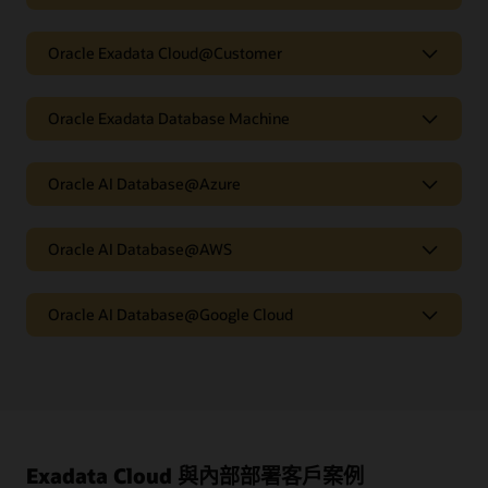
為所有 Oracle AI Database 客戶的各
Oracle Exadata Cloud@Customer
種規模工作負載提供卓越效能
混合式雲端資料庫平台上自動化且完全
Oracle Exadata Database Machine
Exadata Database Service on Exascale Infrastructure 可
支援任何規模的資料庫在代理式 AI、分析與關鍵任務工作
受控的資料庫
負載方面實現卓越效能。客戶可使用專為共用資料庫最佳
化的 Exascale VM 運算池與 Exascale 智慧型儲存雲，部
Oracle AI Database 的內部部署效
Oracle AI Database@Azure
客戶可透過 Oracle Exadata Cloud@Customer 使用自動
署經濟實惠的解決方案，並且無需停機即可擴增或縮減使
化 Exadata Database Service 和完全受控的 Autonomous
能、規模和可用性
用量。
AI Database，將關鍵業務 Oracle AI Database 工作負載移
轉至雲端。此解決方案基於最新 Exadata 技術建置而成，
在 Microsoft Azure 中執行 OCI
Oracle AI Database@AWS
Oracle Exadata Database Machine 讓客戶獲得極致的效
Exascale
不僅能為客戶的資料中心提供雲端自動化便利與經濟效
請參閱
產品詳細資料
能、規模和可用性，滿足不斷擴大的內部部署工作負載需
Infrastructure
Oracle AI Database 服務
益，還能滿足組織對資料落地的要求。
求，包括交易處理、分析、代理式 AI 和資料庫內機器學習
工作負載。客戶可使用單一系統整合不同規模與關鍵程度
在 AWS 中執行 OCI Oracle AI
Oracle AI Database@Google Cloud
Oracle AI Database@Azure 讓組織能夠利用在 Microsoft
Exadata
的資料庫工作負載，藉此減少需要的基礎架構數量、簡化
請參閱
產品詳細資料
Azure 中原生執行的最佳 OCI Oracle AI Database 服務和
Cloud@Customer
Database 服務
管理流程並降低成本。
功能
Exadata 基礎架構，加速創新，並在雲端中執行關鍵任務
工作負載。
在 Google Cloud 中執行 OCI Oracle
Oracle AI Database@AWS 讓組織能夠利用在 Amazon
– Exascale Infrastructure 具備完整彈性，並採用按使用量
Exadata
請參閱
產品詳細資料
Web Services (AWS) 區域原生執行的最佳 OCI Oracle AI
Database
AI Database 服務
計價的模式。使用者只需指定所需的資料庫伺服器 EPCU
功能
Oracle
Database 服務和 Exadata 基礎架構，加速創新，並在雲
Machine
和儲存體數量即可。
觀看公告
深入瞭解
AI
端執行關鍵任務工作負載。
Oracle AI Database@Google 雲端技術協助企業運用在
Database@Azure
– 在 Exadata Database Service 上使用 Oracle AI
– 在佈建 Exascale Infrastructure 時，客戶可以先從小規
Google 雲端原生執行的最佳 OCI Oracle AI Database 服務
Database，為資料注入 AI 技術。透過新推出的代理式
Exadata Cloud 與內部部署客戶案例
功能
Oracle
模開始，再視需要進行擴充。先部署由具有 300 GB 可用
和 OPN 基礎架構，加速創新，並在雲端執行關鍵任務工
AI、AI Vector Search、JSON Relational Duality 及其他創