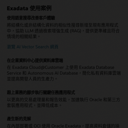
關鍵任務交易，並支援更多並行使用者。
– 與 Google Cloud Console、API、監控與營運功能進行
Oracle AI Database@AWS，並取得 Oracle AI Database
– 支援幾乎所有資料類型、工作負載與開發模式，以便開
原生整合以簡化管理流程。
Exadata 使用案例
– 資料庫伺服器與儲存資源的獨立擴充功能可助您按需部
和 AWS 服務的單一費用。
發人員專注於創新，無需操心整合工作，從而在不依賴大
– 獨特的資料智慧功能會自動將資料密集型 SQL 查詢卸載
署資源，從而提高效率並降低成本。
量外部功能的情況下，新建資料與事件驅動的應用程式，
至 Exascale 智慧型儲存雲，為智慧型分析提供卓越的輸送
– 依據 Google Cloud 使用量承諾以透過 Google Cloud
使用語意搜尋改善客戶體驗
或為現有的應用程式新增功能。
量擴充能力。
Marketplace 進行購買，並獲取 Oracle AI Database 與
– 彈性的訂閱定價模式支援使用量線上擴充，以便客戶精
將結構化或非結構化資料的相似性搜尋新增至現有應用程式
Google Cloud 服務的單一帳單。
準控制成本，同時在不中斷業務營運的情況下滿足尖峰需
中，協助 LLM 透過檢索增強生成 (RAG)，提供更準確且符合
求。
情境的相關結果。
– 客戶 IT 團隊可以使用 Oracle Operator Access Control
瀏覽 AI Vector Search 網頁
功能來授權、限制、監控和控制一切遠端基礎架構管理工
作，解決遠端管理的相關疑慮。
在企業資料中心提供資料庫雲端
在 Exadata Cloud@Customer 上使用 Exadata Database
Service 和 Autonomous AI Database，簡化私有資料庫雲端
並提高開發人員的生產力。
跟上業務的腳步執行關鍵任務應用程式
以更高的交易處理量和報告效能，加速執行 Oracle 和第三方
套裝應用程式，並降低成本。
產生新的見解
在內部部署或 OCI 使用 Oracle Exadata，提高資料倉儲的操