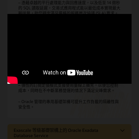
– 憑藉卓越的平行處理能力與回應速度，以及低至 14 微秒
的 SQL 讀取延遲，交易式應用程式能以最低成本實現最大
輸送量，助您穩定滿足嚴格的服務層次協議 (SLA) 要求。
– 智慧型儲存伺服器可卸載資料庫伺服器的 SQL 處理負
載，並提供速度高達 31 TB/秒的掃描輸送量，從而利用規
模高達 40 PB 的資料倉儲發掘更深層的資料驅動的洞察。
– Exadata 採用水平擴充設計，擁有成百上千個處理核心
和高達 44 TB 的記憶體，讓您能夠在單一 Exadata Cloud
Infrastructure 上整合數十到數千個資料庫，從而提高營
運效率。
– 彈性的訂閱定價模式支援使用量線上擴充，以便您控制
成本，同時在不中斷業務營運的情況下滿足尖峰需求。
– Oracle 管理的專用基礎架構可提升工作負載的隔離性與
安全性。
Exascale 等級基礎架構上的 Oracle Exadata
Database Service