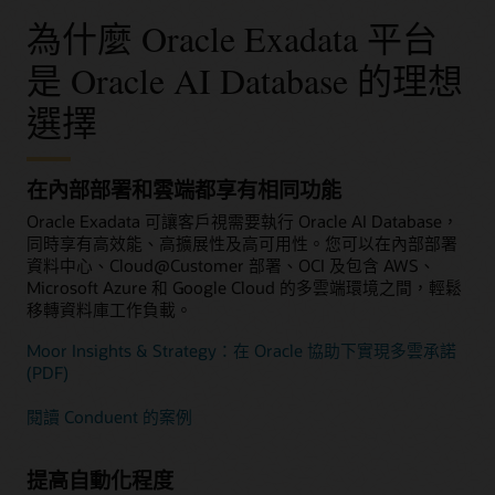
端
為什麼 Oracle Exadata 平台
環
境
中
是 Oracle AI Database 的理想
加
速
工
選擇
作
負
載
執
行
在內部部署和雲端都享有相同功能
Oracle Exadata 可讓客戶視需要執行 Oracle AI Database，
同時享有高效能、高擴展性及高可用性。您可以在內部部署
資料中心、Cloud@Customer 部署、OCI 及包含 AWS、
Microsoft Azure 和 Google Cloud 的多雲端環境之間，輕鬆
移轉資料庫工作負載。
Moor Insights & Strategy：在 Oracle 協助下實現多雲承諾
(PDF)
閱讀 Conduent 的案例
提高自動化程度