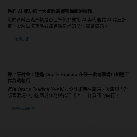
邁向 AI 成功的七大資料基礎架構關鍵問題
您的資料基礎架構是否已準備好支援 AI 與代理式 AI 發展計
畫？瞭解每位領導者都應該提出的 7 個關鍵問題。
《邁
下載
電子書
向
AI
成
功
的
七
大
資
料
線上研討會：透過 Oracle Exadata 在任一雲端環境中加速工
基
礎
作負載執行
架
構
瞭解 Oracle Exadata 的擴展式設計如何在雲端、多雲與內部
問
部署環境中加速關鍵任務與代理式 AI 工作負載的執行。
題》
：
觀看線上研討會
透
過
Oracle
Exadata
在
任
一
雲