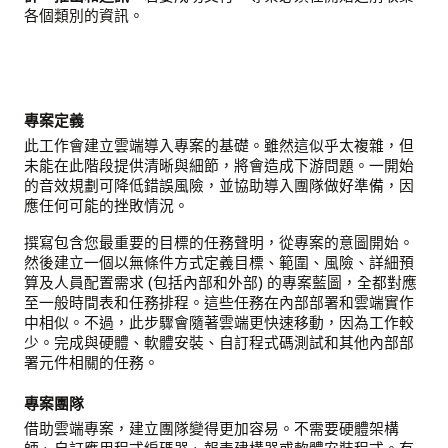
各個類別的資訊。
專案定義
此工作會建立雲端導入專案的基礎。雖然這似乎太複雜，但
未能在此階段提供清晰與細節，將會造成下游問題。一開始
的音效規劃可降低錯誤風險，並協助導入團隊做好準備，因
應任何可能的挫敗情況。
撰寫包含您最重要的目標的任務聲明，從專案的意圖開始。
然後建立一個以無條件方式定義目標、範圍、風險、詳細預
算及人員配置需求 (包括內部和外部) 的專案藍圖，全都對應
至一般時間表和任務排程。這些任務在內部部署和雲端實作
中相似。不過，此步驟會隨著雲端更快速移動，因為工作較
少。完成與硬體、軟體安裝、自訂程式碼測試和其他內部部
署元件相關的任務。
專案團隊
借助雲端專案，建立團隊變得更加容易。不需要硬體架構