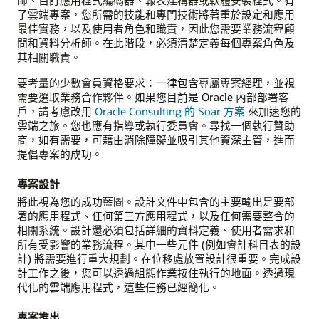
師、自訂應用程式編碼器、報表建構器或軟體安裝程式。有
了雲端專案，您所需的技能和專門技術將著重於設定和應用
最佳實務，以及使用者角色和職責，因此您需要業務流程顧
問和資料分析師。在此階段，必須清楚定義每個專案角色及
其相關職責。
要考量的少數會員資格要求：一律包含專屬專案經理，並視
需要選取業務合作夥伴。如果您目前是 Oracle 內部部署客
戶，請考慮改用
Oracle Consulting 的 Soar 方案
來加速您的
雲端之旅。您也應有指導或執行委員會。尋找一個執行贊助
商，如有需要，可藉由消除障礙並吸引其他資深主管，進而
提倡專案的成功。
專案設計
將此視為您的成功藍圖。設計文件中包含的主要輸出是要部
署的應用程式、任何第三方應用程式，以及任何需要整合的
相關系統。設計還必須包括詳細的資料定義、使用者需求和
所有受影響的業務流程。其中一些元件 (例如會計科目表的設
計) 將需要進行重大規劃。在位移處放置設計很重要。完成設
計工作之後，您可以透過組態作業按住執行的地面。透過現
代化的雲端應用程式，這些任務已經簡化。
專案推出