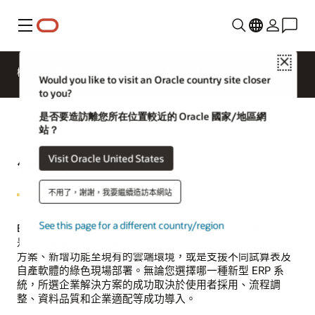
功能表
Close
概觀
適合所有產業的 ERP
最新消息
業務洞察
Would you like to visit an Oracle country site closer
to you?
是否要造訪離您所在位置較近的 Oracle 國家/地區網
站？
Visit Oracle United States
什麼是 ERP 導入？
不用了，謝謝，我要繼續造訪本網站
See this page for a different country/region
ERP 系統的建置對於任何決定部署新企業系統的組織而言，
是一項關鍵活動，無論此系統是否取代目前的內部部署解決
方案、新增功能至現有的雲端環境，或是支援不同試算表及
自產軟體的綠色現場部署。無論您選擇哪一種新型 ERP 系
統，所選企業解決方案的成功取決於使用者採用、流程調
整、資料品質和企業適配等成功導入。