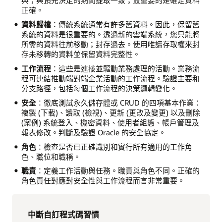
典；與預先決定的期間提取一致；最重要的是確定資料
正確。
資料歸檔
：傳統系統通常有許多舊資料。因此，保留舊
系統的資料是很重要的。透過新的雲端系統，您只能將
所需的資料往前移動；封存過去。使用唯讀存取權來封
存未移轉的資料並保留資料完整性。
工作流程
：這些是連接並驅動業務處理的活動。業務流
程可連結推動端對端企業活動的工作流程。驗證主要和
分支路徑，包括每個工作流程的決策邏輯變化。
安全
：徹底測試永久儲存體或 CRUD 的四項基本作業：
複製 (下載)、讀取 (檢視)、更新 (更改及變更) 以及刪除
(案例) 系統登入、機密資料、使用者組態、帳戶管理及
報表修改。判斷及驗證 Oracle 的安全協定。
角色
：檢查是否已正確識別和實行所有適用的工作角
色、職位和職稱。
職責
：定義工作活動與任務。職責與角色不同。正確的
角色責任對應對安全性與工作流程而言非常重要。
中斷自訂程式碼習慣