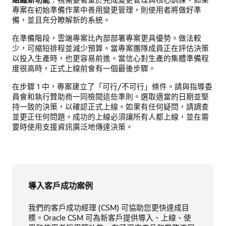
專案在初始準備作業中善用變更管理，則使用者將做好準
備，並且充分瞭解新的系統。
在準備階段，雲端專案比內部部署專案更具優勢。做法較
少，可縮短排程並減少預算。當專案團隊成員正在評估決策
以投入生產時，也更容易前進。當信心對生產的集體準備程
度很高時，正式上線前會有一個最後步驟。
在步驟 1 中，專案建立了「可行/不可行」條件。請與指導委
員會和執行贊助商一同檢閱這些準則。選取適當的日期並堅
持一致的決策，以確認正式上線。如果有任何疑問，請調查
並更正任何問題。成功的上線必須讓所有人都上線，並在需
要時使用支援資訊廣泛地傳達決策。
導入客戶成功案例
我們的客戶成功經理 (CSM) 可協助您更快達成目
標。Oracle CSM 可為新客戶提供導入、上線、使