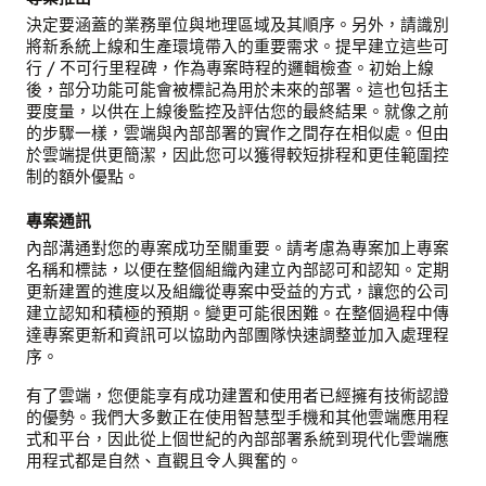
決定要涵蓋的業務單位與地理區域及其順序。另外，請識別
將新系統上線和生產環境帶入的重要需求。提早建立這些可
行 / 不可行里程碑，作為專案時程的邏輯檢查。初始上線
後，部分功能可能會被標記為用於未來的部署。這也包括主
要度量，以供在上線後監控及評估您的最終結果。就像之前
的步驟一樣，雲端與內部部署的實作之間存在相似處。但由
於雲端提供更簡潔，因此您可以獲得較短排程和更佳範圍控
制的額外優點。
專案通訊
內部溝通對您的專案成功至關重要。請考慮為專案加上專案
名稱和標誌，以便在整個組織內建立內部認可和認知。定期
更新建置的進度以及組織從專案中受益的方式，讓您的公司
建立認知和積極的預期。變更可能很困難。在整個過程中傳
達專案更新和資訊可以協助內部團隊快速調整並加入處理程
序。
有了雲端，您便能享有成功建置和使用者已經擁有技術認證
的優勢。我們大多數正在使用智慧型手機和其他雲端應用程
式和平台，因此從上個世紀的內部部署系統到現代化雲端應
用程式都是自然、直觀且令人興奮的。