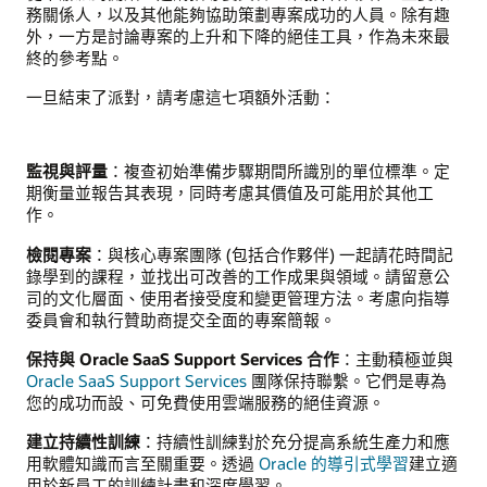
務關係人，以及其他能夠協助策劃專案成功的人員。除有趣
外，一方是討論專案的上升和下降的絕佳工具，作為未來最
終的參考點。
一旦結束了派對，請考慮這七項額外活動：
監視與評量
：複查初始準備步驟期間所識別的單位標準。定
期衡量並報告其表現，同時考慮其價值及可能用於其他工
作。
檢閱專案
：與核心專案團隊 (包括合作夥伴) 一起請花時間記
錄學到的課程，並找出可改善的工作成果與領域。請留意公
司的文化層面、使用者接受度和變更管理方法。考慮向指導
委員會和執行贊助商提交全面的專案簡報。
保持與 Oracle SaaS Support Services 合作
：主動積極並與
Oracle SaaS Support Services
團隊保持聯繫。它們是專為
您的成功而設、可免費使用雲端服務的絕佳資源。
建立持續性訓練
：持續性訓練對於充分提高系統生產力和應
用軟體知識而言至關重要。透過
Oracle 的導引式學習
建立適
用於新員工的訓練計畫和深度學習。