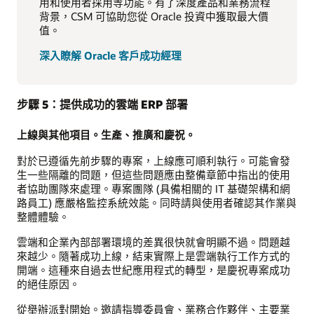
用和使用者採用等功能。有了深度產品和業務流程
背景，CSM 可協助您從 Oracle 投資中獲取最大價
值。
深入瞭解 Oracle 客戶成功經理
步驟 5：提供成功的雲端 ERP 部署
上線與其他項目。生產、推廣和慶祝。
對於已遵循先前步驟的專案，上線應可順利執行。可能會發
生一些隔離的問題，但這些問題應由整備章節中指出的使用
者協助團隊來處理。專案團隊 (具備相關的 IT 基礎架構和網
路員工) 應嚴格監控系統效能。同時請與使用者確認其作業與
整體體驗。
雲端和企業內部部署環境的差異很快就會明顯不過。問題越
來越少。隨著成功上線，結束實際上是雲端執行工作方式的
開端。這種來自過去世紀應用程式的轉型，是慶祝專案成功
的絕佳原因。
從舉辦派對開始。邀請指導委員會、業務合作夥伴、主要業