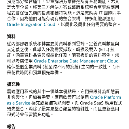
預期部分整合運作。少量解決方案擁抱所有業務職能，尤其
是大型企業。將第三方解決方案或舊版系統整合至雲端應用
程式會保留先前的投資和獨特功能。這是您應與 IT 團隊同事
合作，因為他們可能有現有的整合架構。許多組織都運用
Oracle Integration Cloud
，以簡化及簡化任何需要的整合。
資料
從內部部署系統移轉需要將資料移到雲端。定義資料數量與
其定義之後，此導入任務需要擷取、轉換及載入 (ETL) 技
能，涵蓋資料品質與標準化任務。隨著複雜的資料案例，您
可以考慮使用
Oracle Enterprise Data Management Cloud
確保整個企業資料 (甚至跨不同的系統) 之間的一致性，而不
是花費時間和預算預先準備。
擴充性
雲端應用程式的其中一個基本優點是，它們是設計為組態而
非客製化。但如有需要，應用軟體可以使用
Oracle Platform
as a Service
擴充或互補功能開發。與 Oracle SaaS 應用程式
預先整合，消除了最常見整合類型的複雜性，而且更新應用
程式時會保留擴充功能。
報告