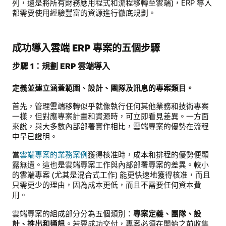
列，還是將所有財務應用程式和流程移轉至雲端)，ERP 導入
都需要使用經驗豐富的資源進行徹底規劃。
成功導入雲端 ERP 專案的五個步驟
步驟 1：規劃 ERP 雲端導入
定義並建立涵蓋範圍、設計、團隊及訊息的專案類目。
首先，管理雲端移轉似乎就像執行任何其他業務和技術專案
一樣，但對應專案計畫和資源時，可立即看見差異。一方面
來說，與大多數內部部署實作相比，雲端專案的優勢在流程
中早已證明。
當
雲端專案的業務案例
獲得核准時，成本和排程的優勢便顯
露無遺。這也是雲端專案工作與內部部署專案的差異。較小
的雲端專案 (尤其是混合式工作) 能更快速地獲得核准，而且
只需更少的理由，因為成本更低，而且不需要任何資本費
用。
雲端專案的組成部分分為五個類別：
專案定義、團隊、設
計、推出和通訊
。若要成功交付，專案必須在開始之前收集