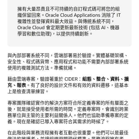
擁有大量昂貴且不可持續的自訂程式碼可將您的組
織保留回來。Oracle Cloud Applications 消除了 IT
複雜性並發揮資料最大效益。與傳統系統不同，
Oracle Cloud 會定期更新最新技術 (包括 AI、機器
學習和數位助理)，以提供持續創新。
與內部部署系統不同，雲端部署易於驗證。實體基礎架構、
安全性、程式碼貨幣、應用程式和功能不需要內部部署系統
使用的複雜測試方法。準備就緒。
藉由雲端專案，驗證著重於 CIDER：
組態、整合、資料、擴
充、報表
。有了良好的設計文件和有效的資料遷移，這基本
上是檢查清單練習。
專案團隊確認實作的解決方案符合所定義專案的所有層面之
後，就是接受使用者所需的時間。定義專案時，會識別跨業
務單位與主管的主要利益關係人。他們也協助準備專案的定
義。現在是確認已導入專案符合其需求的時候了。
在此階段與業務流程擁有者互動也很重要。他們可以是最佳
做法的擁護者，並讓組織避開現代標準。業務流程擁有者