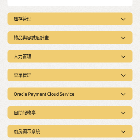
庫存管理
庫存管理
禮品與忠誠度計畫
Simphony 的餐廳庫存管理工具可協助維持最佳庫存量，從而
最大限度地減少浪費。此解決方案透過即時資料預測，將訂單
禮品與忠誠度計畫
時間最佳化；同時顯示貨架上應有的貨物，有助於防止貨物過
多、浪費和盜竊。
人力管理
Simphony 為您提供所需的工具，讓客戶持續回流。根據造訪
頻率、消費金額和採購的產品，輕鬆管理禮品與獎勵。讓您的
人力管理
Simphony 還可連接到您的供應商，助您輕鬆再次訂購、線上
客戶即時檢視其獎勵活動，並透過目標明確的資料導向行銷活
存取發票、找出定價趨勢、建立菜單模型等。
動與他們互動，提升整體客戶滿意度。
菜單管理
Simphony 使用預測和員工資料協助主管排班，避免過多的加
班成本及排程衝突。Simphony 也支援員工到職、培訓和休假
菜單管理
申請等，以確保員工獲得培訓，準備好提供優質服務。
深入瞭解庫存管理
進一步瞭解禮品與忠誠度計畫管理
Oracle Payment Cloud Service
Simphony 的菜單管理功能可協助您即時更新 POS 裝置、數位
菜單畫面、網站和行動應用程式的菜單品項，集中管理材料、
深入瞭解人力管理與排程
定價並遵守當地法規。無論是管理單一位置還是多個位置的多
種語言菜單，您都可以透過 Simphony 輕鬆管理。
Oracle Payment Cloud Service
自助服務亭
自助服務亭
Oracle Payment Cloud Service 是一款端對端付款解決方
深入瞭解菜單管理
廚房顯示系統
案，無論消費者選擇以下哪種付款方式，您都可以接受付
Simphony 提供 Oracle Simphony 自助服務亭硬體以及第三方
款：簽帳金融卡、信用卡、Apple Pay、Samsung Pay 和
服務亭，以減少排隊和等待時間，還可一次為多個自助服務亭