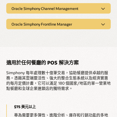
Google Pay。Oracle Payment Cloud Service 與
更新定價、菜單品項和向上銷售品項，同時降低員工間接成
Simphony 整合，可在單一的報告和分析儀表板中顯示所
本。
廚房顯示系統
Oracle Simphony Channel Management
有交易、往返付款資料及相關成本。這意味著餐廳前場經
理和後場團隊在收入、銷售和銀行存款方面全天候保持一
Oracle Simphony Channel
致。
多管道廚房顯示系統
探索我們的自助服務亭
Management
Oracle Simphony Frontline Manager
Simphony 可與 Oracle 廚房顯示系統 (KDS) 搭配使用，以
Oracle 的付款處理費是固定的，沒有隱藏服務費。同時，
提升廚房效率、減少錯誤、提高食品品質並最佳化服務速
隨著銷售管道快速數位化和訂購選擇激增，許多品牌面臨著必
Oracle Simphony Frontline Manager
Oracle 的合約條款靈活，無需長期承諾。如果餐廳沒有賣
度。藉助觸控式螢幕、訂單狀態控制板和遠端檢視，廚房
須跟上腳步的挑戰。Oracle Simphony Channel Management
出食物，Oracle 就不會向您收費。閲讀 Oracle 的新報
員工可以在多個廚房工作站中輕鬆確定備餐的優先順序，
為多管道經營者提供工具、可見度和資料洞察分析，協助最佳
Simphony Frontline Manager 可讓擁有者和主管從任何裝置存
告，瞭解更多資訊：
並管理時間。
化通道、廚房營運、財務和供應鏈流程，以實現對您業務而言
取並控制功能表項目和屬性，包括定價、促銷成效等。您可以
最重要的 KPI。這包括收入、利潤、新客戶獲取，或多種優先項
在公司層級控制 Web 型應用程式，從而在多個地點實現品牌一
Oracle 的付款處理費是固定的，沒有隱藏服務費。同時，
Oracle KDS 協助廚房管理來自多個管道的訂單，包括內部
目的平衡搭配。
致性，並增加物業層級管理的靈活性。
Oracle 的合約條款靈活，無需長期承諾。如果餐廳沒有賣
服務生、自助服務亭、得來速、網站、行動訂購應用程式
出食物，Oracle 就不會向您收費。閲讀 Oracle 的新報
和第三方外送應用程式。
適用於任何餐廳的 POS 解決方案
告，瞭解更多資訊：
整合生態系統
Simphony 每年處理數十億筆交易，協助餐廳提供卓越的服
Simphony 以安全且開放的 API 為基礎，您可以選擇使用
如何讓付款更加輕鬆：透
信用卡手續費多少才算過
務。憑藉其雲端靈活性、強大的整合生態系統以及經濟實惠
Microsoft Windows 或 Oracle Linux 作業系統，輕鬆連接
明定價與確定成本
高？
的每月定價計畫，它可以滿足 180 個國家/地區的單一營業地
您最愛的線上訂餐平台、外送服務、行動付款處理等。
點餐廳和全球企業連鎖店的獨特需求。
Oracle Cloud Marketplace 提供一個強大的生態系統，其
與我們交談，瞭解我們的付款處理服務
中包含經過全面審核的 Oracle Simphony 整合合作夥伴。
您能比以往更輕鬆地打造 POS 系統來滿足餐廳的需求。
$75 美元以上
專為需要更多彈性、進階分析、庫存和行銷功能的多地
探索 Oracle 的廚房顯示系統