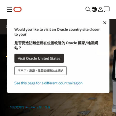
功能表
Close
總覽
餐廳 POS 系統
Webinars
業務洞察
Would you like to visit an Oracle country site closer
to you?
是否要造訪離您所在位置較近的 Oracle 國家/地區網
Simphony Point of Sale
站？
Visit Oracle United States
適用於餐廳的 Simphony POS
不用了，謝謝，我要繼續造訪本網站
Oracle Simphony POS 系統專為完整的餐廳管理所打造。Simphony
為全球眾多成功的餐飲場地提供支援，包括當地咖啡廳、具代表性的
See this page for a different country/region
高級餐廳、全球速食連鎖店、體育場和主題公園。藉助此全方位的雲
端 POS 平台，餐廳經營者可透過任何裝置即時將線上和內部作業最佳
化。
預約免費的 Simphony 線上導覽