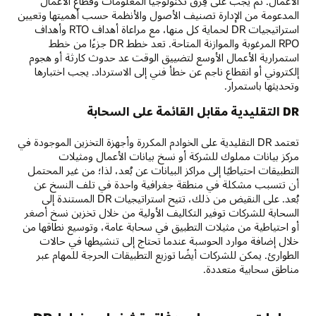
الأعمال. ثم يجب على فِرق تكنولوجيا المعلومات وقطاع الأعمال
المدعومة من الإدارة تصنيف الأصول والأنظمة حسب أهميتها وتعيين
استراتيجيات DR لحماية كل منها، مع مراعاة أهداف RTO وأهداف
RPO المرغوبة والموازنة المتاحة. تعد خطط DR جزءًا من خطط
استمرارية الأعمال الأوسع لتضييق الوقت عد حدوث كارثة أو هجوم
إلكتروني أو انقطاع ناجم عن خطأ فني إلى الاسترداد. يجب اختبارها
وتحديثها باستمرار.
DR التقليدية مقابل القائمة على السحابة
تعتمد DR التقليدية على الخوادم المكررة وأجهزة التخزين الموجودة في
مركز بيانات مملوك للشركة أو نسخ بيانات الأعمال ومثيلات
التطبيقات احتياطيًا إلى مراكز البيانات عن بُعد، لذا؛ من غير المحتمل
أن تتسبب مشكلة في منطقة جغرافية واحدة في تلف النسخ عن
بُعد. على النقيض من ذلك، تتيح استراتيجيات DR المستندة إلى
السحابة للشركات توفير التكاليف الأولية من خلال تخزين نسخ أصغر
أو احتياطية من مثيلات التطبيق في سحابة عامة، وتوسيع نطاقها من
خلال إضافة موارد الحوسبة عندما تحتاج إلى تنشيطها في حالات
الطوارئ. يمكن للشركات أيضًا توزيع التطبيقات الحرجة للمهام عبر
مناطق سحابية متعددة.