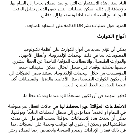
آلية. تمثل هذه الاستثمارات التي لم يعد العملاء بحاجة إلى القيام بها.
بالإضافة إلى ذلك، يمكن لعمليات النشر ضوء الدليل تقليل الوقت
اللازم لنسخ الخدمات احتياطيًا وتشغيلها إلى دقائق.
المزيد حول عمليات نشر DR القائمة على السحابة للمتابعة.
أنواع الكوارث
يمكن أن تؤثر العديد من أنواع الكوارث على أنظمة تكنولوجيا
المعلومات، بما في ذلك الهجمات الإلكترونية، وأعطال الأجهزة،
والكوارث الطبيعية، والانقطاعات المؤقتة الناجمة عن الخطأ البشري.
بعضها يمكنك توقعه. على سبيل المثال، يمكن استهداف جميع
المؤسسات من خلال الهجمات الإلكترونية. تستند بعض الشركات إلى
أين تكون الكوارث الطبيعية، مثل الأعاصير والزلازل والفيضانات أكثر
عرضة للحدوث. الخطأ البشري ثابت.
تظهر المهمة في أن تكون مستعدًا للرد عندما يحدث خطأ ما.
الانقطاعات المؤقتة غير المخطط لها
هي حالات انقطاع غير متوقعة
في النظام أو الخدمة مما يؤدي إلى تعطل العمليات العادية وتوقفها.
يمكن أن تحدث هذه الانقطاعات المؤقتة بسبب العوامل التي تمت
مناقشتها للتو ويمكن أن يكون لها عواقب وخيمة على الشركات، بما
في ذلك فقدان الإيرادات وتضرر السمعة وانخفاض رضا العملاء وحتى