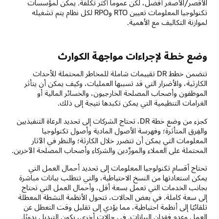
الأقصر/الأصغر أفضل، لكن عموما أكثر تكلفة. يمكن لمؤسسات
تكنولوجيا المعلومات تعيين RTO وRPO لكل نظام يتم تشغيله
لموازنة التكاليف مع الأهمية.
وضع خطة لإجراءات مواجهة الكوارث
تتضمن خطط DR تقييمات شاملة للمخاطر المحتملة للأحداث
الكارثية، والأضرار التي قد تسببها العمليات، وكيف يمكن أن يتأثر
الموظفون وأصحاب المصلحة الخارجيون، والخسائر المالية أو
الغرامات التنظيمية التي يمكن تكبدها نتيجة إلى ذلك.
كجزء من وضع خطة DR، تحتاج الشركات إلى تحديد الرعاة التنفيذيين
والفِرق المتأثرة؛ وفهرسة الأصول المادية وأصول تكنولوجيا
المعلومات التي يمكن أن تتضرر خلال الكارثة؛ والنظر في الآثار
المحتملة على العملاء والمورِّدين والشركاء وأصحاب المصلحة الآخرين.
تحتاج أقسام تكنولوجيا المعلومات إلى تحديد أحمال العمل التي
يمكن استعادتها من النسخ الاحتياطية، والتي تتطلب بيانات مباشرة
بجانب الخدمات التي تعمل بسعة أقل، وأحمال العمل التي تحتاج
إلى سعة كاملة. في بعض الحالات، تتحول الأنظمة النشطة المعطلة
تلقائيًا إلى أنظمة احتياطية، مما يؤدي إلى تقليل وقت التعطل عن
العمل وعدم فقدان البيانات. في حالات أخرى، يكون التبديل يدويًا.