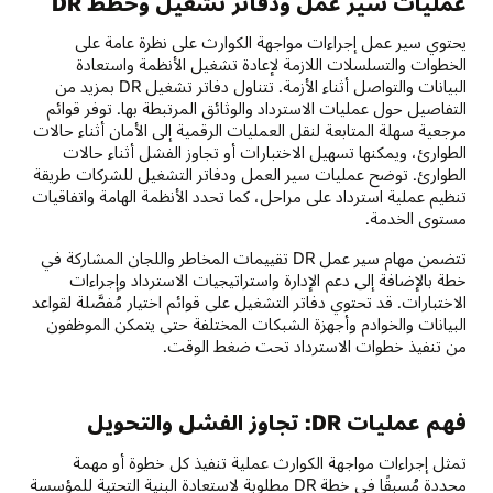
عمليات سير عمل ودفاتر تشغيل وخطط DR
يحتوي سير عمل إجراءات مواجهة الكوارث على نظرة عامة على
الخطوات والتسلسلات اللازمة لإعادة تشغيل الأنظمة واستعادة
البيانات والتواصل أثناء الأزمة. تتناول دفاتر تشغيل DR بمزيد من
التفاصيل حول عمليات الاسترداد والوثائق المرتبطة بها. توفر قوائم
مرجعية سهلة المتابعة لنقل العمليات الرقمية إلى الأمان أثناء حالات
الطوارئ، ويمكنها تسهيل الاختبارات أو تجاوز الفشل أثناء حالات
الطوارئ. توضح عمليات سير العمل ودفاتر التشغيل للشركات طريقة
تنظيم عملية استرداد على مراحل، كما تحدد الأنظمة الهامة واتفاقيات
مستوى الخدمة.
تتضمن مهام سير عمل DR تقييمات المخاطر واللجان المشاركة في
خطة بالإضافة إلى دعم الإدارة واستراتيجيات الاسترداد وإجراءات
الاختبارات. قد تحتوي دفاتر التشغيل على قوائم اختيار مُفصَّلة لقواعد
البيانات والخوادم وأجهزة الشبكات المختلفة حتى يتمكن الموظفون
من تنفيذ خطوات الاسترداد تحت ضغط الوقت.
فهم عمليات DR: تجاوز الفشل والتحويل
تمثل إجراءات مواجهة الكوارث عملية تنفيذ كل خطوة أو مهمة
محددة مُسبقًا في خطة DR مطلوبة لاستعادة البنية التحتية للمؤسسة