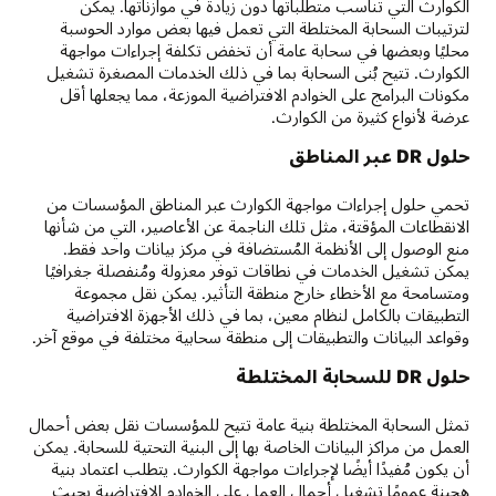
الكوارث التي تناسب متطلباتها دون زيادة في موازناتها. يمكن
لترتيبات السحابة المختلطة التي تعمل فيها بعض موارد الحوسبة
محليًا وبعضها في سحابة عامة أن تخفض تكلفة إجراءات مواجهة
الكوارث. تتيح بُنى السحابة بما في ذلك الخدمات المصغرة تشغيل
مكونات البرامج على الخوادم الافتراضية الموزعة، مما يجعلها أقل
عرضة لأنواع كثيرة من الكوارث.
حلول DR عبر المناطق
تحمي حلول إجراءات مواجهة الكوارث عبر المناطق المؤسسات من
الانقطاعات المؤقتة، مثل تلك الناجمة عن الأعاصير، التي من شأنها
منع الوصول إلى الأنظمة المُستضافة في مركز بيانات واحد فقط.
يمكن تشغيل الخدمات في نطاقات توفر معزولة ومُنفصلة جغرافيًا
ومتسامحة مع الأخطاء خارج منطقة التأثير. يمكن نقل مجموعة
التطبيقات بالكامل لنظام معين، بما في ذلك الأجهزة الافتراضية
وقواعد البيانات والتطبيقات إلى منطقة سحابية مختلفة في موقع آخر.
حلول DR للسحابة المختلطة
تمثل السحابة المختلطة بنية عامة تتيح للمؤسسات نقل بعض أحمال
العمل من مراكز البيانات الخاصة بها إلى البنية التحتية للسحابة. يمكن
أن يكون مُفيدًا أيضًا لإجراءات مواجهة الكوارث. يتطلب اعتماد بنية
هجينة عمومًا تشغيل أحمال العمل على الخوادم الافتراضية بحيث