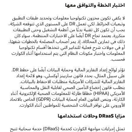
اختبار الخطة والتوافق معها
لا يكفي تكوين مخزون تكنولوجيا معلومات وتحديد طبقات التطبيق
وتبعيات الخرائط. لكي تعمل DR على المستوى الذي تتوقعه الشركة،
يجب أن تكون كل تقنية بدءًا من أنظمة التشغيل وحتى التطبيقات
متكررة. يعتمد نجاح DR أيضًا على الاختبارات المنتظمة، سواء كان
ذلك في تمارين المحاكاة، إذ يمر أصحاب المصلحة بالخطوات شفهيًا،
أو في جولات شرح فعلية للتدابير التي تتخذها أقسام تكنولوجيا
المعلومات واختبار مكونات النظام التي يتم استخدامها أثناء الكوارث
فحسب.
تؤثر لوائح إعداد التقارير المالية وحماية البيانات أيضًا على خطط DR.
على سبيل المثال، يحدد قانون ساربينز أوكسلي، وهو لائحة إعداد
التقارير المالية للشركات الأمريكية متطلبات الاحتفاظ بالبيانات.
يتطلب قانون إخضاع التأمين الصحي لقابلية النقل والمحاسـية
الأمريكي (HIPAA) خططًا طارئة للمعلومات الصحية الإلكترونية أثناء
الكارثة، وينص القانون العام لحماية البيانات (GDPR) الخاص بالاتحاد
الأوروبي على توافر البيانات الشخصية للمواطنين أثناء الكوارث.
مزايا DRaaS وحالات استخدامها
تمثل إجراءات مواجهة الكوارث كخدمة (DRaaS) خدمة سحابية تتيح