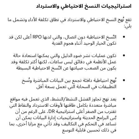
استراتيجيات النسخ الاحتياطي والاسترداد
تقع نُهج النسخ الاحتياطي والاسترداد في نطاق تكلفة الأداء وتشمل ما
يلي:
النُسخ الاحتياطية دون اتصال، والتي لديها RPO أعلى لكن قد
تكون الخيار الوحيد أثناء هجوم الفدية
تكون عمليات نشر ضوء الدليل والتي يمكنها استعادة حالة
عمل الأنظمة في دقائق ليس ساعات، لكنها أكثر تكلفة وقد
يكون من الصعب صيانتها عن النُسخ الاحتياطية البسيطة
نُهج احتياطية دافئة تجمع بين البيانات المباشرة ونُسخ
التطبيقات في السحابة التي تعمل بسعة أقل
يعد نهج تجاوز الفشل النشط/النشط، الذي تعمل فيه مواقع
مباشرة متعددة بكامل طاقتها لأوقات الاسترداد والنقاط التي
تقترب من الصفر أغلى استراتيجية DR، على الرغم من أن
بُنى البرامج الحديثة واستراتيجيات إدارة البيانات يمكن أن
تساعد في التحكم في التكاليف وقد تأتي مع مزايا أخرى، بما
في ذلك تحسين قابلية التوسع