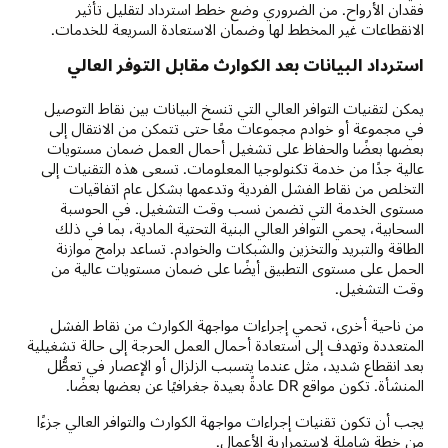
فقدان الأرواح. من الضروري وضع خطط استرداد لتقليل تأثير
الانقطاعات غير المخطط لها وضمان الاستعادة السريعة للخدمات.
استرداد البيانات بعد الكوارث مقابل التوفر العالي
يمكن لتقنيات التوافر العالي التي تنسخ البيانات بين نقاط التوصيل
في مجموعة أو خوادم مجموعات معًا حتى تتمكن من الانتقال إلى
بعضها بعضًا والحفاظ على تشغيل أحمال العمل ضمان مستويات
عالية جدًا من خدمة تكنولوجيا المعلومات. تسعى هذه التقنيات إلى
التخلص من نقاط الفشل الفردية وتدعمها بشكل عام اتفاقيات
مستوى الخدمة التي تضمن نسب وقت التشغيل. في الحوسبة
السحابية، يحمي التوافر العالي البنية التحتية المادية، بما في ذلك
الطاقة والتبريد والتخزين والشبكات والخوادم. تساعد برامج موازنة
الحمل على مستوى التطبيق أيضًا على ضمان مستويات عالية من
وقت التشغيل.
من ناحية أخرى، تحمي إجراءات مواجهة الكوارث من نقاط الفشل
المتعددة وتهدف إلى استعادة أحمال العمل الحرجة إلى حالة تشغيلية
بعد انقطاع شديد، مثل عندما يتسبب الزلزال أو الإعصار في تعطُّل
المنشأة. تكون مواقع DR عادةً بعيدة جغرافيًا عن بعضها بعضًا.
يجب أن تكون تقنيات إجراءات مواجهة الكوارث والتوافر العالي جزءًا
من خطة شاملة لاستمرارية الأعمال.