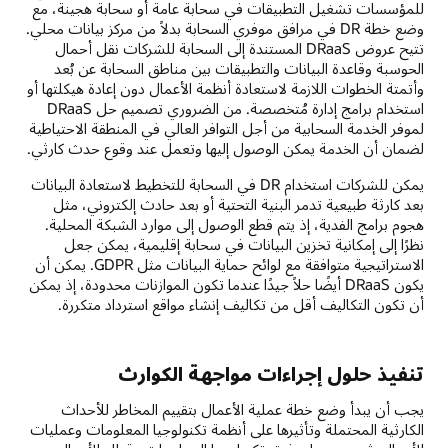
للمؤسسات تشغيل التطبيقات في سحابة عامة أو سحابة هجينة، مع
وضع خطة DR في مرافق موفري السحابة بدلاً من مركز بيانات محلي.
تتيح عروض DRaaS المستندة إلى السحابة للشركات نقل أحمال
الحوسبة وقاعدة البيانات والتطبيقات بين مناطق السحابة عن بُعد
وأتمتة الخطوات اللازمة لاستعادة أنظمة الأعمال دون إعادة هيكلتها أو
استخدام برامج إدارة مُتخصصة. من الضروري تصميم حل DRaaS
لموفر الخدمة السحابية من أجل التوافر العالي في المنطقة الاحتياطية
لضمان أن الخدمة يمكن الوصول إليها وتعمل عند وقوع حدث كارثي.
يمكن للشركات استخدام DR في السحابة للتخطيط لاستعادة البيانات
بعد كارثة طبيعية تدمر البنية التحتية أو بعد حادث إلكتروني، مثل
هجوم برامج الفدية، إذ يتم قطع الوصول إلى موارد الشبكة المحلية.
نظرًا إلى إمكانية تخزين البيانات في سحابة إقليمية، يمكن جعل
الاستراتيجية متوافقة مع لوائح حماية البيانات مثل GDPR. يمكن أن
يكون DRaaS أيضًا حلاً جيدًا عندما تكون الموازنات محدودة، إذ يمكن
أن تكون التكاليف أقل من تكاليف إنشاء مواقع استرداد متكررة.
تنفيذ حلول إجراءات مواجهة الكوارث
يجب أن يبدأ وضع خطة عملية الأعمال بتقييم المخاطر للأحداث
الكارثية المحتملة وتأثيرها على أنظمة تكنولوجيا المعلومات وعمليات