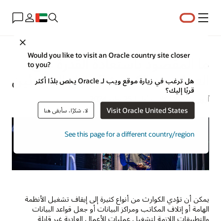
القائمة
Close
Would you like to visit an Oracle country site closer
ما المقصود باستعادة القدرة على
to you?
العمل بعد الكوارث؟ دليل المبتدئين
هل ترغب في زيارة موقع ويب لـ Oracle يخص بلدًا أكثر
قربًا إليك؟
آرون ريكاديلا | كاتب أول | 25 يوليو 2024
Visit Oracle United States
لا، شكرًا، سأبقى هنا
See this page for a different country/region
يمكن أن تؤدي الكوارث من أنواع كثيرة إلى إيقاف تشغيل الأنظمة
الهامة أو إتلاف المكاتب ومراكز البيانات أو جعل قواعد البيانات
والتطبيقات اللازمة لتشغيل عمليات الأعمال العادية غير قابلة