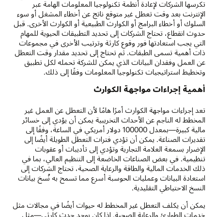
تكرسها الشركات لإعادة أنظمة تكنولوجيا المعلومات الهامة عبر
الإنترنت بعد وقت تعطل غير متوقع ناتج عن أخطاء المشغل أو سوء
السلوك أو أخطاء البرامج أو الكوارث الطبيعية أو الكوارث الأخرى. قبل
حدوث انقطاع، تحتاج الشركات إلى تحديد التطبيقات الحيوية للمهام
التي يجب استعادتها فور وقوع كارثة وترتيب الأخرى في مجموعات
ذات أهمية تسمى الطبقات. ثم تحتاج إلى تحديد مقدار وقت التعطل
عن العمل وفقدان البيانات الذي يمكن للشركة تحمله لكل تطبيق
وتخطيط استراتيجيات تكنولوجيا المعلومات وفقًا إلى ذلك.
أهمية إجراءات مواجهة الكوارث
تعد إجراءات مواجهة الكوارث أمرًا هامًا لأن التعطل عن العمل غير
المخطط له الناجم عن الأحداث التخريبية يمكن أن يؤدي إلى خسائر
مالية كبيرة—بمعدل 100000 دولار أمريكي في الساعة، وفقًا إلى
تقديرات الصناعة. يمكن أن تؤدي فترات التعطل الطويلة أيضًا إلى
الإضرار بسمعة العلامة التجارية وتؤدي إلى تأديبات أو عقوبات
تنظيمية. في بعض الصناعات الخاضعة إلى التنظيم العالي، بما في
ذلك الخدمات المالية والطاقة والرعاية الصحية، تحتاج الشركات إلى
استعادة البيانات وعمليات الحوسبة أسرع مما تسمح به نُسخ بيانات
النسخ الاحتياطي التقليدية.
يمكن أن يكلف التعطل غير المخطط له حيوات أيضًا في مجالات مثل
خدمات الطوارئ والرعاية الصحية. إذا كان يوجد حدث كارثي—مثل