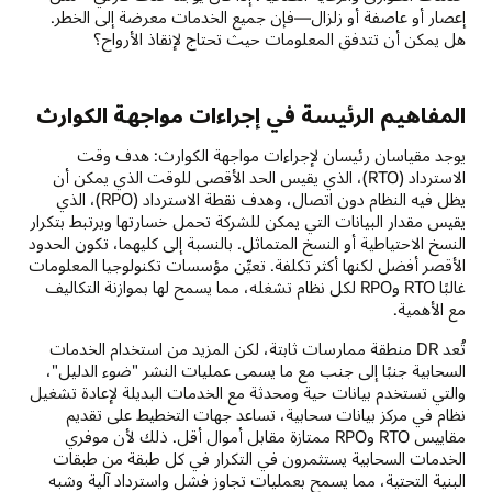
إعصار أو عاصفة أو زلزال—فإن جميع الخدمات معرضة إلى الخطر.
هل يمكن أن تتدفق المعلومات حيث تحتاج لإنقاذ الأرواح؟
المفاهيم الرئيسة في إجراءات مواجهة الكوارث
يوجد مقياسان رئيسان لإجراءات مواجهة الكوارث: هدف وقت
الاسترداد (RTO)، الذي يقيس الحد الأقصى للوقت الذي يمكن أن
يظل فيه النظام دون اتصال، وهدف نقطة الاسترداد (RPO)، الذي
يقيس مقدار البيانات التي يمكن للشركة تحمل خسارتها ويرتبط بتكرار
النسخ الاحتياطية أو النسخ المتماثل. بالنسبة إلى كليهما، تكون الحدود
الأقصر أفضل لكنها أكثر تكلفة. تعيِّن مؤسسات تكنولوجيا المعلومات
غالبًا RTO وRPO لكل نظام تشغله، مما يسمح لها بموازنة التكاليف
مع الأهمية.
تُعد DR منطقة ممارسات ثابتة، لكن المزيد من استخدام الخدمات
السحابية جنبًا إلى جنب مع ما يسمى عمليات النشر "ضوء الدليل"،
والتي تستخدم بيانات حية ومحدثة مع الخدمات البديلة لإعادة تشغيل
نظام في مركز بيانات سحابية، تساعد جهات التخطيط على تقديم
مقاييس RTO وRPO ممتازة مقابل أموال أقل. ذلك لأن موفري
الخدمات السحابية يستثمرون في التكرار في كل طبقة من طبقات
البنية التحتية، مما يسمح بعمليات تجاوز فشل واسترداد آلية وشبه