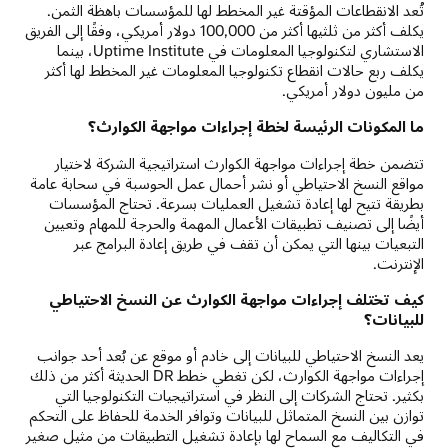
تُعد الانقطاعات المؤقتة غير المخطط لها للمؤسسات باهظة الثمن.
يكلف أكثر من ثلثيها أكثر من 100,000 دولار أمريكي، وفقًا إلى الفريق
الاستشاري لتكنولوجيا المعلومات في Uptime Institute، بينما
يكلف ربع حالات انقطاع تكنولوجيا المعلومات غير المخطط لها أكثر
من مليون دولار أمريكي.
ما المكونات الرئيسة لخطة إجراءات مواجهة الكوارث؟
تتضمن خطة إجراءات مواجهة الكوارث استراتيجية الشركة لاختيار
مواقع النسخ الاحتياطي أو نشر أحمال عمل الحوسبة في سحابة عامة
بطريقة تتيح لها إعادة تشغيل العمليات بسرعة. تحتاج المؤسسات
أيضًا إلى تصنيف تطبيقات الأعمال المهمة والحرجة للمهام وتعيين
التبعيات بينها التي يمكن أن تقف في طريق إعادة البرامج عبر
الإنترنت.
كيف تختلف إجراءات مواجهة الكوارث عن النسخ الاحتياطي
للبيانات؟
يعد النسخ الاحتياطي للبيانات إلى خادم أو موقع عن بُعد أحد جوانب
إجراءات مواجهة الكوارث، لكن تغطي خطط DR الحديثة أكثر من ذلك
بكثير. تحتاج الشركات إلى النظر في استراتيجيات التكنولوجيا التي
توازن بين النسخ المتماثل للبيانات وتوافر الخدمة للحفاظ على التحكم
في التكاليف مع السماح لها بإعادة تشغيل التطبيقات من مثيل صغير