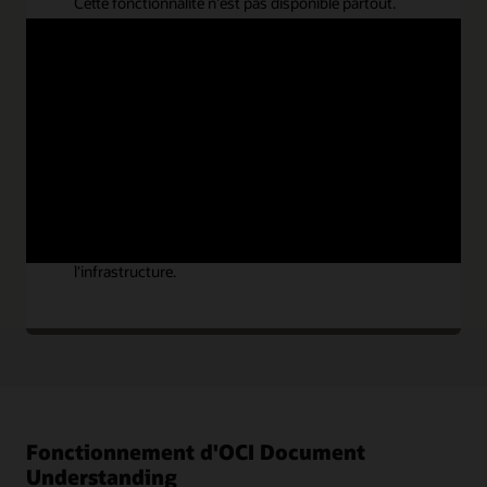
Cette fonctionnalité n'est pas disponible partout.
Rentabilité
OCI Document Understanding est proposé à des
prix compétitifs afin que tous les utilisateurs
puissent tirer parti de l'IA. Payez pour ce que vous
utilisez sans avoir besoin de maintenir
l'infrastructure.
Fonctionnement d'OCI Document
Understanding