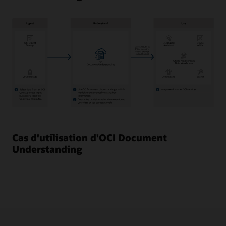
Sélectionnez
des
données
Cas d'utilisation d'OCI Document
à
Understanding
partir
d'un
bucket
OCI
Object
Storage
ou
d'un