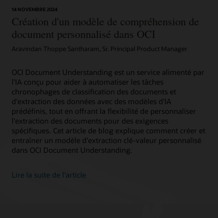
fichier
14 NOVEMBRE 2024
local
Création d'un modèle de compréhension de
sur
document personnalisé dans OCI
votre
ordinateur.
Aravindan Thoppe Santharam, Sr. Principal Product Manager
Utilisez
les
OCI Document Understanding est un service alimenté par
modèles
l'IA conçu pour aider à automatiser les tâches
intégrés
chronophages de classification des documents et
d'OCI
d'extraction des données avec des modèles d'IA
Document
prédéfinis, tout en offrant la flexibilité de personnaliser
Understanding
l'extraction des documents pour des exigences
pour
spécifiques. Cet article de blog explique comment créer et
extraire
entraîner un modèle d'extraction clé-valeur personnalisé
automatiquement
dans OCI Document Understanding.
les
informations
clés.
Lire la suite de l'article
Personnalisez
éventuellement
les
modèles