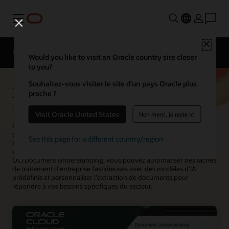
Menu
Close
Présentation
ML Services
AI Services
Would you like to visit an Oracle country site closer
to you?
Souhaitez-vous visiter le site d’un pays Oracle plus
Document Understanding
proche ?
Visit Oracle United States
Non merci, je reste ici
Oracle Cloud Infrastructure (OCI) Document Understanding est un
service d'IA qui permet aux développeurs d'extraire du texte, des
See this page for a different country/region
tableaux et d'autres données clés à partir de fichiers de documents
via des API et des outils d'interface de ligne de commande. Grâce à
OCI Document Understanding, vous pouvez automatiser des tâches
de traitement d'entreprise fastidieuses avec des modèles d'IA
prédéfinis et personnaliser l'extraction de documents pour
répondre à vos besoins spécifiques du secteur.