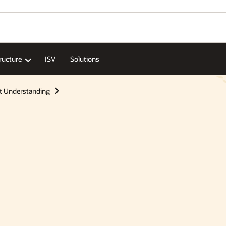
tructure
ISV
Solutions
 Understanding