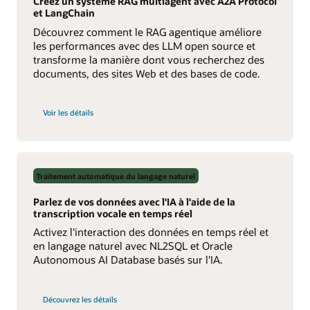
Créez un système RAG multiagent avec A2A Protocol
et LangChain
Découvrez comment le RAG agentique améliore
les performances avec des LLM open source et
transforme la manière dont vous recherchez des
documents, des sites Web et des bases de code.
sur
Voir les détails
Build
a
Multiagent
RAG
System
with
Agent2Agent
Traitement automatique du langage naturel
Protocol
Parlez de vos données avec l'IA à l'aide de la
transcription vocale en temps réel
Activez l'interaction des données en temps réel et
en langage naturel avec NL2SQL et Oracle
Autonomous AI Database basés sur l'IA.
dans
Découvrez les détails
Speak
with