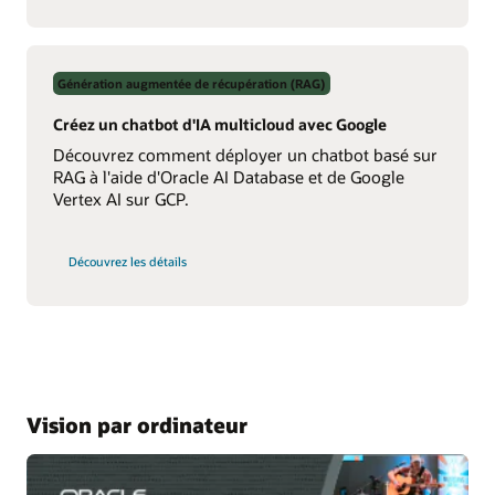
AI
About
Your
Data
Using
Génération augmentée de récupération (RAG)
Real-
Time
NL2SQL
Créez un chatbot d'IA multicloud avec Google
AI
Découvrez comment déployer un chatbot basé sur
RAG à l'aide d'Oracle AI Database et de Google
Vertex AI sur GCP.
sur
Découvrez les détails
la
création
d'un
chatbot
d'IA
multicloud
avec
Google
Vision par ordinateur