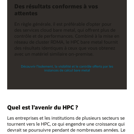
Des résultats conformes à vos
attentes
En règle générale, il est préférable d’opter pour
des services cloud bare metal, qui offrent plus de
contrôle et de performances. Combiné à la mise en
réseau de cluster RDMA, le HPC bare metal fournit
des résultats identiques à ceux que vous obtenez
avec un matériel similaire on-premise.
Découvrir l’isolement, la visibilité et le contrôle offerts par les
instances de calcul bare metal
Quel est l’avenir du HPC ?
Les entreprises et les institutions de plusieurs secteurs se
tournent vers le HPC, ce qui engendre une croissance qui
devrait se poursuivre pendant de nombreuses années. Le