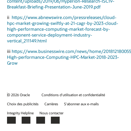
content/uploads/2019/06/Hyperion-Research-ISC19-
Breakfast-Briefing-Presentation-June-2019.pdf
ii
https://www.abnewswire.com/pressreleases/cloud-
hpc-market-growing-swiftly-at-21-cagr-by-2023-cloud-
high-performance-computing-market-forecast-by-
component-service-deployment-industry-
vertical_211149.html
iii
https://www.businesswire.com/news/home/201812180055
High-performance-Computing-HPC-Market-2018-2023-
Grow
© 2026 Oracle
Conditions d'utilisation et confidentialité
Choix des publicités
Carrières
S'abonner aux e-mails
Integrity Helpline
Nous contacter
Facebook
X
LinkedIn
YouTube