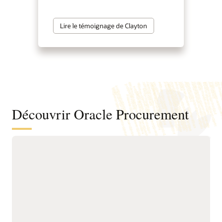
Lire le témoignage de Clayton
Découvrir Oracle Procurement
Améliorez les résultats du sourcing
grâce au sourcing intelligent
Identifiez des opportunités
Réduisez le temps
de réduction des coûts et
consacré aux demandes
consolidez les dépenses
de sourcing grâce à des
pour accroître la valeur
outils de création guidée,
fournisseur.
des fonctionnalités de
Développez des
collaboration intégrées et
programmes pour
des approbations