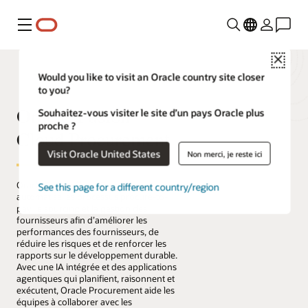
Menu
Close
Would you like to visit an Oracle country site closer
to you?
Oracle Fusion
Souhaitez-vous visiter le site d’un pays Oracle plus
proche ?
Cloud Procurement
Visit Oracle United States
Non merci, je reste ici
Oracle Fusion Cloud Procurement
See this page for a different country/region
automatise les processus procure-to-
pay, le sourcing et la gestion des
fournisseurs afin d’améliorer les
performances des fournisseurs, de
réduire les risques et de renforcer les
rapports sur le développement durable.
Avec une IA intégrée et des applications
agentiques qui planifient, raisonnent et
exécutent, Oracle Procurement aide les
équipes à collaborer avec les