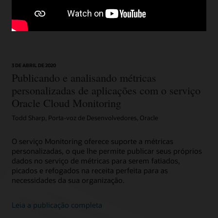
3 DE ABRIL DE 2020
Publicando e analisando métricas
personalizadas de aplicações com o serviço
Oracle Cloud Monitoring
Todd Sharp, Porta-voz de Desenvolvedores, Oracle
O serviço Monitoring oferece suporte a métricas
personalizadas, o que lhe permite publicar seus próprios
dados no serviço de métricas para serem fatiados,
picados e refogados na receita perfeita para as
necessidades da sua organização.
Leia a publicação completa