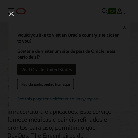
Menu
Close
Would you like to visit an Oracle country site closer
to you?
Monitoring
Gostaria de visitar um site de país da Oracle mais
perto de si?
Visit Oracle United States
O Oracle Cloud Infrastructure (OCI)
Não obrigado, prefiro ficar aqui
Monitoring ajuda as organizações a
otimizar a utilização de recursos e o
See this page for a different country/region
tempo de atividade de sua
infraestrutura e aplicações. Este serviço
fornece métricas e painéis refinados e
prontos para uso, permitindo que
DevOps, TI e Engenheiros de