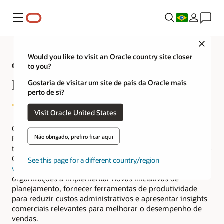
Menu
Close
Would you like to visit an Oracle country site closer
Oracle Sales Performance Management
to you?
Remuneração de incentivo
Gostaria de visitar um site de país da Oracle mais
perto de si?
Visit Oracle United States
Os recursos de remuneração de incentivo no Oracle Sales
Não obrigado, prefiro ficar aqui
Performance Management (SPM) alavancam a gestão de
território e cota como parte da abordagem abrangente do
Oracle Sales para
gerenciamento de desempenho de
See this page for a different country/region
vendas
. A remuneração de incentivo ajuda as
organizações a implementar novas iniciativas de
planejamento, fornecer ferramentas de produtividade
para reduzir custos administrativos e apresentar insights
comerciais relevantes para melhorar o desempenho de
vendas.