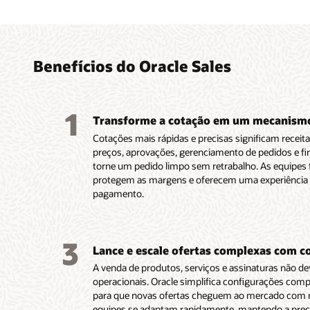
Ajude
Gera 
Permi
Lança
Recom
tempo
rapid
autoa
para 
venda
guiad
insigh
trans
Benefícios do Oracle Sales
Oferece
Permite
parceir
receita
Aprese
Automat
Calcula
autoat
serviço
Comman
os preç
automa
1
configur
em uso
experiê
cotaçõ
reduzir 
Transforme a cotação em um mecanismo
renovar
sistema
que apr
não em 
Fornec
Cotações mais rápidas e precisas significam receita
Conect
Gerenci
os risco
Mantém
visão c
preços, aprovações, gerenciamento de pedidos e fi
CPQ par
fatura
do clie
consist
progres
torne um pedido limpo sem retrabalho. As equipes
aprovaç
reconhe
melhore
proteg
Conecta
protegem as margens e oferecem uma experiência m
perman
automa
as equi
negócio
dados 
pagamento.
em todo
Ajuda a 
de rece
Executa
ERP
e 
Permit
antecip
intelige
Oracle 
HCM
pa
visuali
perda d
Prioriz
ao
Orac
opções
oportun
3
certas 
Enterpr
Lance e escale ofertas complexas com c
uma úni
vended
(ERP)
e
A venda de produtos, serviços e assinaturas não de
nos neg
Cloud O
operacionais. Oracle simplifica configurações comp
Reduza 
Manag
para que novas ofertas cheguem ao mercado com m
adminis
equipes se adaptam rapidamente, mantendo a precis