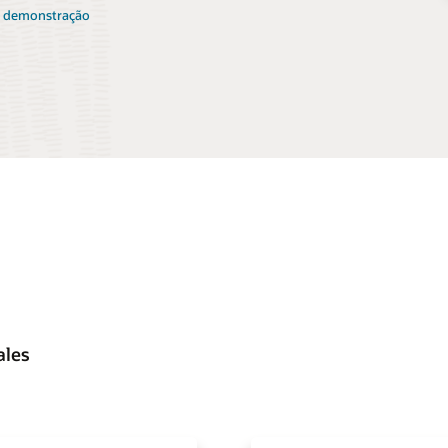
a demonstração
ales