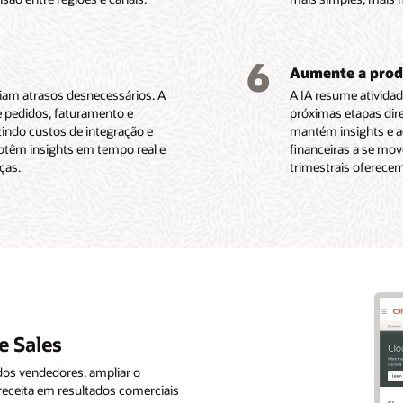
6
Aumente a produ
iam atrasos desnecessários. A
A IA resume atividad
e pedidos, faturamento e
próximas etapas dir
ndo custos de integração e
mantém insights e a
obtêm insights em tempo real e
financeiras a se mo
ças.
trimestrais oferece
e Sales
dos vendedores, ampliar o
receita em resultados comerciais