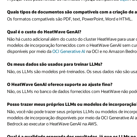
Quais tipos de documentos são compatíveis com a criação de
Os formatos compatíveis são PDF, text, PowerPoint, Word e HTML.
Qual é o custo do HeatWave GenAI?
Não há custo adicional além do custo do cluster HeatWave para usa
modelos de incorporação fornecidos com o HeatWave GenAI sem cus
disponíveis por meio da
OCI Generative AI
na OCI e no Amazon Bedroc
Os meus dados são usados para treinar LLMs?
Não, os LLMs são modelos pré-treinados. Os seus dados não são usa
O HeatWave GenAI oferece suporte ao ajuste fino?
Não, os LLMs no banco de dados fornecidos com HeatWave não pode
Posso trazer meus próprios LLMs ou modelos de incorporação
Não, você não pode trazer seus próprios LLMs ou modelos de incorp
modelos de incorporação disponíveis por meio da OCI Generative AI
Bedrock ao executar o HeatWave GenAI na AWS.
Qual é a qualidade esperada dos resultados, já que os LLMs n