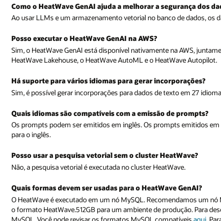
Como o HeatWave GenAI ajuda a melhorar a segurança dos da
Ao usar LLMs e um armazenamento vetorial no banco de dados, os 
Posso executar o HeatWave GenAI na AWS?
Sim, o HeatWave GenAI está disponível nativamente na AWS, juntam
HeatWave Lakehouse, o HeatWave AutoML e o HeatWave Autopilot.
Há suporte para vários idiomas para gerar incorporações?
Sim, é possível gerar incorporações para dados de texto em 27 idioma
Quais idiomas são compatíveis com a emissão de prompts?
Os prompts podem ser emitidos em inglês. Os prompts emitidos em 
para o inglês.
Posso usar a pesquisa vetorial sem o cluster HeatWave?
Não, a pesquisa vetorial é executada no cluster HeatWave.
Quais formas devem ser usadas para o HeatWave GenAI?
O HeatWave é executado em um nó MySQL. Recomendamos um nó 
o formato HeatWave.512GB para um ambiente de produção. Para des
MySQL. Você pode revisar os formatos MySQL compatíveis
aqui
. Pa