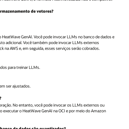
 armazenamento de vetores?
r o HeatWave GenAI. Você pode invocar LLMs no banco de dados e
to adicional. Você também pode invocar LLMs externos
k na AWS e, em seguida, esses serviços serão cobrados.
dos para treinar LLMs.
m ser ajustados.
?
oração. No entanto, você pode invocar os LLMs externos ou
 ao executar o HeatWave GenAI na OCI e por meio do Amazon
o banco de dados são quantizados?