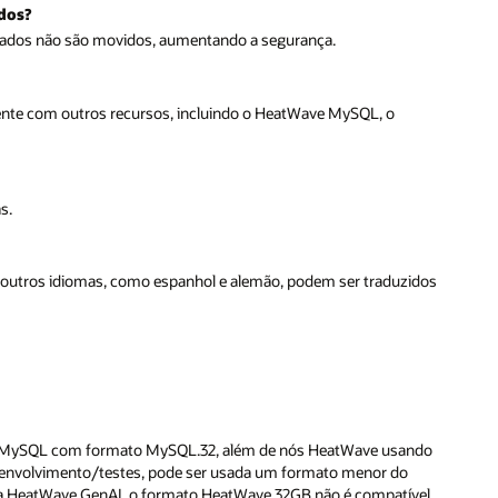
dos?
dados não são movidos, aumentando a segurança.
ente com outros recursos, incluindo o HeatWave MySQL, o
s.
outros idiomas, como espanhol e alemão, podem ser traduzidos
MySQL com formato MySQL.32, além de nós HeatWave usando
envolvimento/testes, pode ser usada um formato menor do
ra HeatWave GenAI, o formato HeatWave.32GB não é compatível.