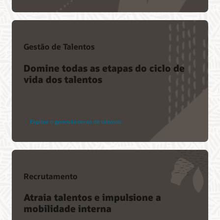
Gestão de Talentos
Domine todas as etapas do ciclo de
vida dos talentos
Explore o gerenciamento de talentos
Recrutamento
Atraia talentos e impulsione a
mobilidade interna