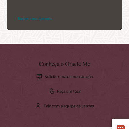
Explore o recrutamento
Conheça o Oracle Me
Solicite uma demonstração
Faça um tour
Fale com a equipe de vendas