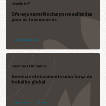
Oracle ME
Ofereça experiências personalizadas
para os funcionários
Explore o Oracle ME
Recursos Humanos
Gerencie efetivamente uma força de
trabalho global
Explore os recursos humanos