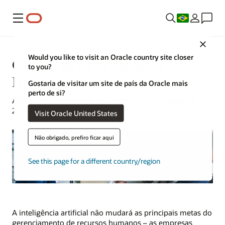
Menu
Close
Would you like to visit an Oracle country site closer
O papel da IA na mudança do
to you?
HRM
Gostaria de visitar um site de país da Oracle mais
perto de si?
Alex Chan | Estrategista de Conteúdo | 7 de agosto de
2024
Visit Oracle United States
Não obrigado, prefiro ficar aqui
See this page for a different country/region
A inteligência artificial não mudará as principais metas do
gerenciamento de recursos humanos – as empresas