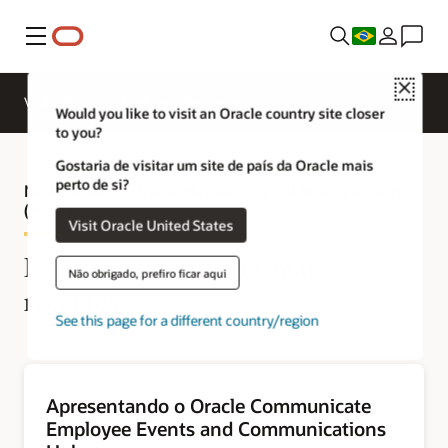
Menu
Close
Visão Geral
HCM para Setores
Would you like to visit an Oracle country site closer
to you?
Gostaria de visitar um site de país da Oracle mais
perto de si?
Novidades do Oracle Human Capital Management
(HCM)
Visit Oracle United States
Explore as inovações mais
Não obrigado, prefiro ficar aqui
recentes
See this page for a different country/region
Apresentando o Oracle Communicate
Employee Events and Communications