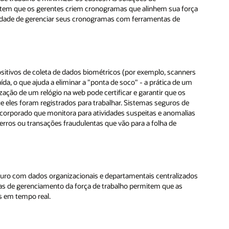
rça
rs
m
as
dos