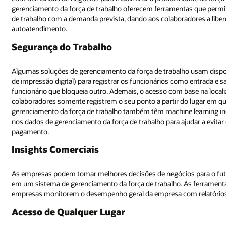
as que permitem que os gerentes criem cronogramas que alinhem sua fo
adores a liberdade de gerenciar seus cronogramas com ferramentas de
 usam dispositivos de coleta de dados biométricos (por exemplo, scanne
 entrada e saída, o que ajuda a eliminar a "ponta de soco" - a prática de u
se na localização de um relógio na web pode certificar e garantir que os
 lugar em que eles foram registrados para trabalhar. Sistemas seguros de
 learning incorporado que monitora para atividades suspeitas e anomali
dar a evitar erros ou transações fraudulentas que vão para a folha de
 para o futuro com dados organizacionais e departamentais centraliza
As ferramentas de gerenciamento da força de trabalho permitem que as
m relatórios em tempo real.