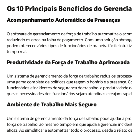
Gerenciamento da Força de Trabalho
nças
matiza o acompanhamento de presenças, melhorando a precisão dos dado
ução abrangente de gerenciamento da força de trabalho, as organizações
ácil e intuitiva, para relatar com precisão horas trabalhadas e absenteísm
rimorada
z os processos manuais e permite fornecer um melhor gerenciamento de
presença. Com maior visibilidade das horas trabalhadas, disponibilidade 
odutividade da força de trabalho geral melhora e os gerentes podem garant
e reajam rapidamente em caso de mudanças.
 ajudar a promover uma cultura de segurança do trabalho e conformidad
ciar incidentes de saúde e segurança do trabalho e ambiental de forma m
de o relato de incidentes até a captura de informações essenciais, você