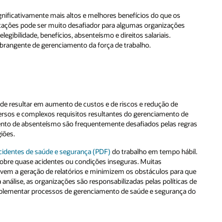
s
de
egras
ábil.
 que
as de
a do