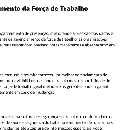
s e
o em
de
ir
e da
ais