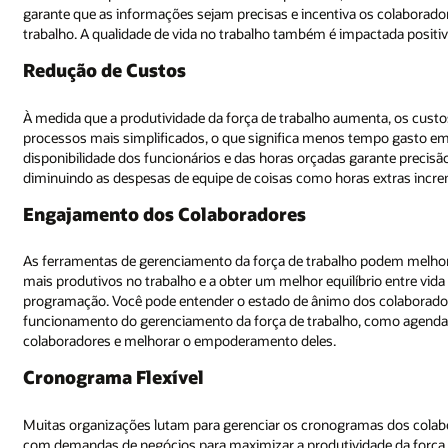
s colaboradores a relatarem problemas de integridade e segurança do
ctada positivamente.
enta, os custos de gerenciamento com ela podem diminuir como resultado
po gasto em tarefas administrativas. Uma maior visibilidade da
rante precisão e autenticidade do tempo trabalhado e do absenteísmo usa
extras incrementais ou horas extras de mão de obra.
podem melhorar o engajamento dos colaboradores, ajudando-os a se sent
o entre vida pessoal e profissional por meio de uma maior flexibilidade de
olaboradores e usar o feedback e preferências deles para influenciar o
, como agendamento, as organizações também podem dar voz aos
s dos colaboradores - especificamente, combinando habilidades de trab
e da força de trabalho e minimizar os custos. As soluções de