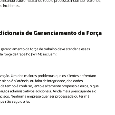
ios,
rça
m
que
o