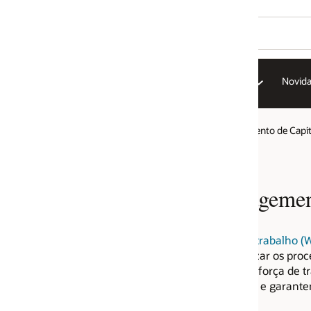
Novidades
nto de Capital Humano
agement (WFM)?
trabalho (WFM)
é uma solução de software que
izar os processos que gerenciam o tempo dos
orça de trabalho com eficiência, permitem o
 e garantem a segurança do trabalho dos