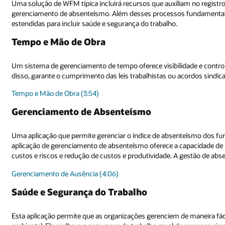
am no registro de tempo e mão de obra, agendamento de funcionários e
undamentais, as soluções de gerenciamento da força de trabalho podem
de e controle sobre o recurso mais caro e valioso: seus funcionários. Al
rdos sindicais.
eísmo dos funcionários e cumprir os regulamentos globais de licença. Um
apacidade de reduzir os efeitos associados ao absenteísmo, como aument
estão de absenteísmo é vital para a saúde financeira da empresa.
maneira fácil e eficaz os incidentes de saúde e segurança do trabalho e