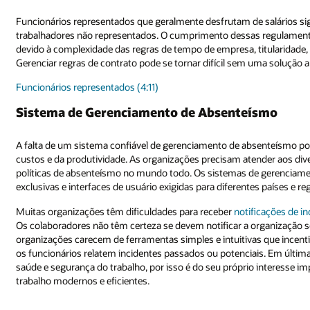
salários significativamente mais altos e melhores benefícios do que os
s regulamentações pode ser muito desafiador para algumas organizaçõe
laridade, elegibilidade, benefícios, absenteísmo e direitos salariais.
 uma solução abrangente de gerenciamento da força de trabalho.
ísmo
senteísmo pode resultar em aumento de custos e de riscos e redução de
ender aos diversos e complexos requisitos resultantes do gerenciamento 
e gerenciamento de absenteísmo são frequentemente desafiados pelas r
s países e regiões.
icações de incidentes de saúde e segurança (PDF)
do trabalho em tempo h
organização sobre quase acidentes ou condições inseguras. Muitas
s que incentivem a geração de relatórios e minimizem os obstáculos para
s. Em última análise, as organizações são responsabilizadas pelas polític
io interesse implementar processos de gerenciamento de saúde e seguranç