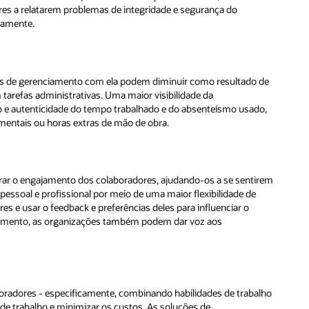
 de
do,
irem
alho