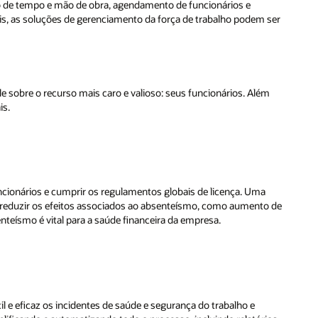
 ser
ém
a
o de