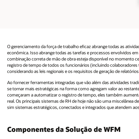
as as atividades necessárias para manter uma força de trabalho produtiva
volvidos em projetos de recrutamento eficiente para garantir que a
o momento certo e com os custos certos. Também inclui automatizar o
laboradores temporários e de turno) e gerenciar absenteísmo e licenças,
de relatórios. A gestão de pessoas é crucial nesse contexto.
ividades tradicionais de conformidade e automação, as equipes de RH p
or ao restante dos negócios. À medida que empresas e empregadores
mbém aumentaram o uso da modelagem de trabalho e da análise em temp
miscelânea de ferramentas díspares e sistemas de informações legados, 
 atendem aos requisitos das empresas digitais modernas.
FM