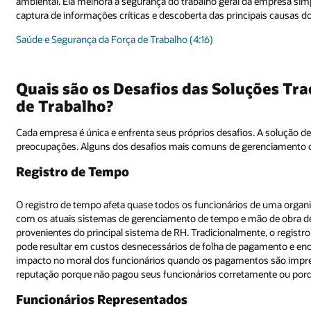
empresa simplificando e automatizando todo o processo, incluindo relatór
ais causas dos incidentes.
ções Tradicionais de Gerenciamento da Fo
 A solução de gerenciamento da força de trabalho deve atender a essas
enciamento da força de trabalho (WFM) incluem:
de uma organização. Um dos maiores problemas que os clientes enfrenta
de obra de nicho é a latência, ou falta de integridade, dos dados
e, o registro de tempo é confuso, lento e altamente propenso a erros, o 
amento e encargos administrativos adicionais. Ainda mais preocupante é 
os são imprecisos. Nenhuma empresa quer ser processada ou ter má
nte ou porque não seguiu a lei.