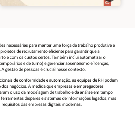
 e
odem
o
mas