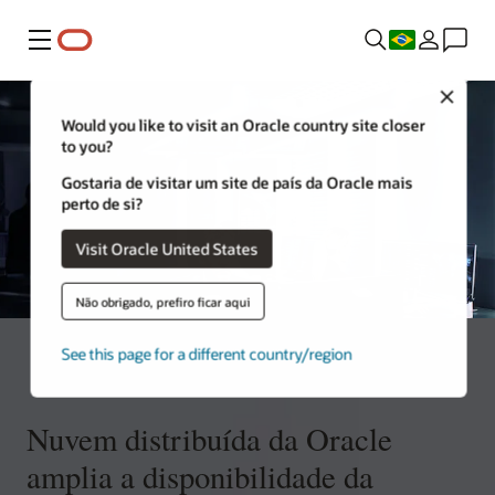
Menu
Close
Would you like to visit an Oracle country site closer
to you?
Gostaria de visitar um site de país da Oracle mais
perto de si?
Visit Oracle United States
Não obrigado, prefiro ficar aqui
See this page for a different country/region
Nuvem distribuída da Oracle
amplia a disponibilidade da