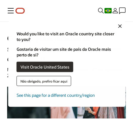
Menu
Close
Would you like to visit an Oracle country site closer
O que é planejamento de
to you?
sortimento no varejo? 9 Maneiras
Gostaria de visitar um site de país da Oracle mais
perto de si?
de otimizar
Visit Oracle United States
Mark Jackley | Estrategista de conteúdo | 27 de junho de
2023
Não obrigado, prefiro ficar aqui
See this page for a different country/region