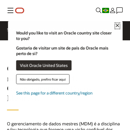
Menu
Close
SCM para Indústrias
Novidades
Business Insights
Would you like to visit an Oracle country site closer
to you?
Gostaria de visitar um site de país da Oracle mais
perto de si?
Visit Oracle United States
O que é master data
management (MDM,
Não obrigado, prefiro ficar aqui
Gerenciamento de Dados
See this page for a different country/region
Mestres)?
O gerenciamento de dados mestres (MDM) é a disciplina
e/ou tecnologia que fornece uma visão confiável dos